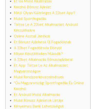
Et Ios Mobil Alkalmazás
Kaszinó Bónusz Ajánlat
Mitől Olyan Különleges A 22bet App?
Mobil Sportfogadás
Töltse Le A 22bet Alkalmazást Android
Készülékekre
Online Asztali Játékok
Et Bónusz Ajánlatok Új Fogadóknak
A 22bet Fogadóiroda Előnyei
Milyen Készülékeken Működik?
A 22bet Alkalmazás Bónuszajánlatai
Et App: Töltse Le Az Alkalmazást
Magyarországon
Mobil Rendszerkövetelmények
“Ou Magyarország: Sportfogadás És Online
Kaszinó
Et Android Mobil Alkalmazás
Mobil Bónusz Ajánlatok Listája
Kényelmes Banki Lehetőségek