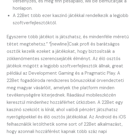
versenyzés, és még finn pesäpallo, will be bemutatják a
honlapon.
A 22Bet több ezer kaszinó játékkal rendelkezik a legjobb
szoftverfejlesztőktől.
Egyszerre több játékot is játszhatsz, és mindenféle méretű
tétet megtehetsz.” “[newline]Csak profi és barátságos
osztók kezelik ezeket a játékokat, hogy biztosítsák a
zökkenőmentes szerencsejáték élményt. Az élő osztós
játékok mögött a legjobb szoftverfejlesztők állnak, great
például az Development Gaming és a Pragmatic Play. A
22Bet fogadóiroda rendszeres bónuszokkal örvendezteti
meg magyar vásárlóit, amelyek the platform minden
tevékenységére kiterjednek. Ráadásul mobileszközén
keresztül mindenhez hozzáférhet útközben. A 22Bet egy
kaszinó szekciót is kínál, ahol valódi pénzért játszhatsz
nyerőgépekkel és élő osztós játékokkal. Az Android és iOS
felhasználók letölthetik some sort of 22Bet alkalmazást,
hogy azonnali hozzáférést kapnak több száz napi