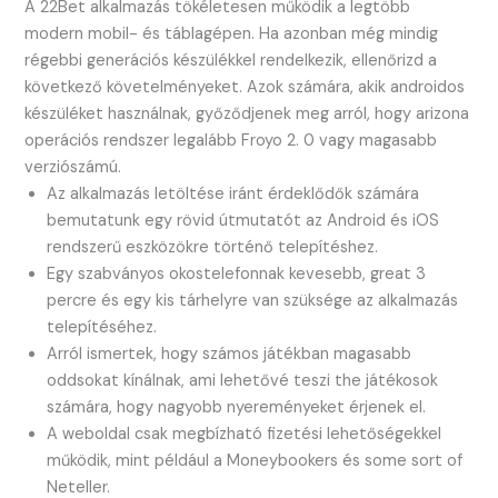
A 22Bet alkalmazás tökéletesen működik a legtöbb
modern mobil- és táblagépen. Ha azonban még mindig
régebbi generációs készülékkel rendelkezik, ellenőrizd a
következő követelményeket. Azok számára, akik androidos
készüléket használnak, győződjenek meg arról, hogy arizona
operációs rendszer legalább Froyo 2. 0 vagy magasabb
verziószámú.
Az alkalmazás letöltése iránt érdeklődők számára
bemutatunk egy rövid útmutatót az Android és iOS
rendszerű eszközökre történő telepítéshez.
Egy szabványos okostelefonnak kevesebb, great 3
percre és egy kis tárhelyre van szüksége az alkalmazás
telepítéséhez.
Arról ismertek, hogy számos játékban magasabb
oddsokat kínálnak, ami lehetővé teszi the játékosok
számára, hogy nagyobb nyereményeket érjenek el.
A weboldal csak megbízható fizetési lehetőségekkel
működik, mint például a Moneybookers és some sort of
Neteller.