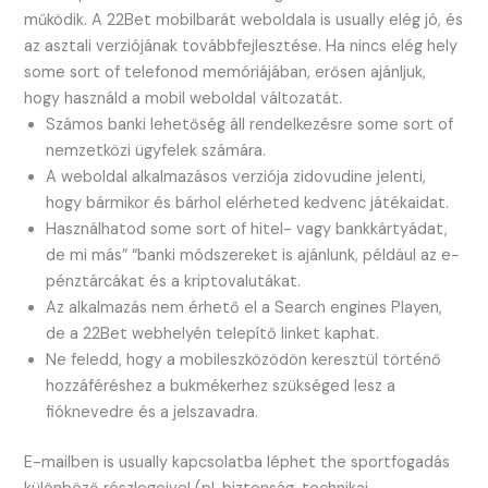
működik. A 22Bet mobilbarát weboldala is usually elég jó, és
az asztali verziójának továbbfejlesztése. Ha nincs elég hely
some sort of telefonod memóriájában, erősen ajánljuk,
hogy használd a mobil weboldal változatát.
Számos banki lehetőség áll rendelkezésre some sort of
nemzetközi ügyfelek számára.
A weboldal alkalmazásos verziója zidovudine jelenti,
hogy bármikor és bárhol elérheted kedvenc játékaidat.
Használhatod some sort of hitel- vagy bankkártyádat,
de mi más” “banki módszereket is ajánlunk, például az e-
pénztárcákat és a kriptovalutákat.
Az alkalmazás nem érhető el a Search engines Playen,
de a 22Bet webhelyén telepítő linket kaphat.
Ne feledd, hogy a mobileszközödön keresztül történő
hozzáféréshez a bukmékerhez szükséged lesz a
fióknevedre és a jelszavadra.
E-mailben is usually kapcsolatba léphet the sportfogadás