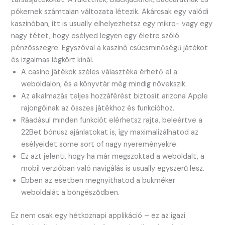
pókernek számtalan változata létezik. Akárcsak egy valódi
kaszinóban, itt is usually elhelyezhetsz egy mikro- vagy egy
nagy tétet, hogy esélyed legyen egy életre szóló
pénzösszegre. Egyszóval a kaszinó csúcsminőségű játékot
és izgalmas légkört kínál.
A casino játékok széles választéka érhető el a
weboldalon, és a könyvtár még mindig növekszik.
Az alkalmazás teljes hozzáférést biztosít arizona Apple
rajongóinak az összes játékhoz és funkcióhoz.
Ráadásul minden funkciót elérhetsz rajta, beleértve a
22Bet bónusz ajánlatokat is, így maximalizálhatod az
esélyeidet some sort of nagy nyereményekre.
Ez azt jelenti, hogy ha már megszoktad a weboldalt, a
mobil verzióban való navigálás is usually egyszerű lesz.
Ebben az esetben megnyithatod a bukméker
weboldalát a böngésződben.
Ez nem csak egy hétköznapi applikáció – ez az igazi