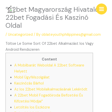
Skip
“22bet Magyarország Hivatalos
to
content
22bet Fogadási És Kaszinó
Oldal
/
Uncategorized
/ By
oblateyouthphilippines@gmail.com
Töltse Le Some Sort Of 22bet Alkalmazást Ios Vagy
Android Rendszeren
Content
A Mobilbarát Weboldal A 22bet Software
Helyett
Mobil Ügyfélszolgálat
Kaszinózás Bárhol
Az Ios 22bet Mobilalkalmazásának Lekérődt
A 22bet Mobil Fogadóiroda Befizetési És
Kifizetési Módjai”
Letöltés Ios Eszközre