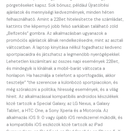
pörgetéseket kapsz. Sok bónusz, például Újratöltési
ajánlatok és mennyiségi kedvezmények, minden héten
felhasználható. Amint a 22Bet hitelesítette the számládat,
kattints the képernyő jobb felső sarkában található zöld
„Befizetés” gombra. Az alkalmazásban ugyanazok a
promóciós ajánlatok állnak rendelkezésedre, mint az asztali
változatban. A laptop kinyitása nélkül fogadhatsz kedvenc
sportpiacaidra és játszhatsz a legmenőbb nyerőgépekkel.
Lehetetlen kiszámítani az összes napi események 22Bet,
és mindegyik is kínálnak a mobil-barát változata a
honlapon. Ha használja a telefont a sportfogadás, akkor
tesztelje” “the szerencse a különböző sportpiacokon, és
még szórakozni a politika, híresség események, és a világ
híreit. Az alkalmazással kompatibilis androidos készülékek
közé tartozik a Special Galaxy, az LG Nexus, a Galaxy
Tablet, a HTC One, a Sony Xperia és a Motorola. Az
alkalmazás iOS 9. 0 vagy újabb iOS rendszerrel működik, és
a kompatibilis iOS eszközök közé tartozik az iPad