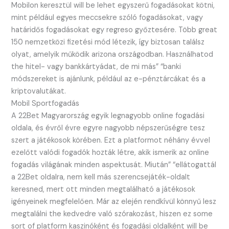
Mobilon keresztül will be lehet egyszerű fogadásokat kötni,
mint például egyes meccsekre szóló fogadásokat, vagy
határidős fogadásokat egy regreso győztesére. Több great
150 nemzetközi fizetési mód létezik, így biztosan találsz
olyat, amelyik működik arizona országodban. Használhatod
the hitel- vagy bankkártyádat, de mi más” “banki
módszereket is ajánlunk, például az e-pénztárcákat és a
kriptovalutákat.
Mobil Sportfogadás
A 22Bet Magyarország egyik legnagyobb online fogadási
oldala, és évről évre egyre nagyobb népszerűségre tesz
szert a játékosok körében. Ezt a platformot néhány évvel
ezelőtt valódi fogadók hozták létre, akik ismerik az online
fogadás világának minden aspektusát. Miután” “ellátogattál
a 22Bet oldalra, nem kell más szerencsejáték-oldalt
keresned, mert ott minden megtalálható a játékosok
igényeinek megfelelően. Már az elején rendkívül könnyű lesz
megtalálni the kedvedre való szórakozást, hiszen ez some
sort of platform kaszinóként és fogadási oldalként will be