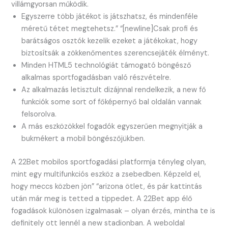
villámgyorsan működik.
Egyszerre több játékot is játszhatsz, és mindenféle
méretű tétet megtehetsz.” “[newline]Csak profi és
barátságos osztók kezelik ezeket a játékokat, hogy
biztosítsák a zökkenőmentes szerencsejáték élményt.
Minden HTML5 technológiát támogató böngésző
alkalmas sportfogadásban való részvételre.
Az alkalmazás letisztult dizájnnal rendelkezik, a new fő
funkciók some sort of főképernyő bal oldalán vannak
felsorolva.
A más eszközökkel fogadók egyszerűen megnyitják a
bukmékert a mobil böngészőjükben.
A 22Bet mobilos sportfogadási platformja tényleg olyan,
mint egy multifunkciós eszköz a zsebedben. Képzeld el,
hogy meccs közben jön” “arizona ötlet, és pár kattintás
után már meg is tetted a tippedet. A 22Bet app élő
fogadások különösen izgalmasak – olyan érzés, mintha te is
definitely ott lennél a new stadionban. A weboldal