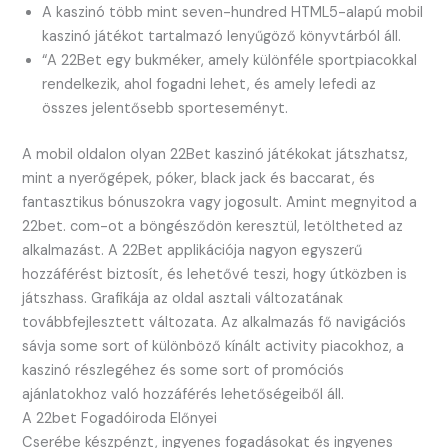
A kaszinó több mint seven-hundred HTML5-alapú mobil
kaszinó játékot tartalmazó lenyűgöző könyvtárból áll.
“A 22Bet egy bukméker, amely különféle sportpiacokkal
rendelkezik, ahol fogadni lehet, és amely lefedi az
összes jelentősebb sporteseményt.
A mobil oldalon olyan 22Bet kaszinó játékokat játszhatsz,
mint a nyerőgépek, póker, black jack és baccarat, és
fantasztikus bónuszokra vagy jogosult. Amint megnyitod a
22bet. com-ot a böngésződön keresztül, letöltheted az
alkalmazást. A 22Bet applikációja nagyon egyszerű
hozzáférést biztosít, és lehetővé teszi, hogy útközben is
játszhass. Grafikája az oldal asztali változatának
továbbfejlesztett változata. Az alkalmazás fő navigációs
sávja some sort of különböző kínált activity piacokhoz, a
kaszinó részlegéhez és some sort of promóciós
ajánlatokhoz való hozzáférés lehetőségeiből áll.
A 22bet Fogadóiroda Előnyei
Cserébe készpénzt, ingyenes fogadásokat és ingyenes