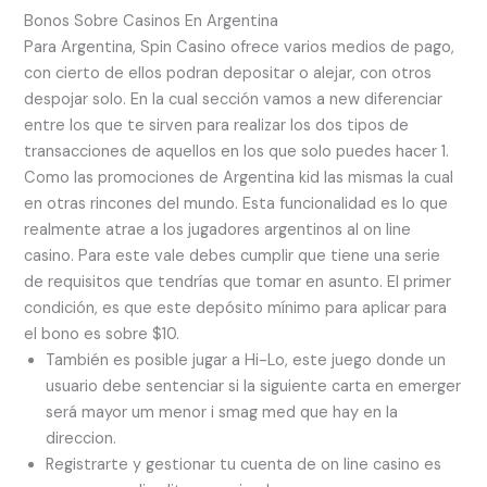
Bonos Sobre Casinos En Argentina
Para Argentina, Spin Casino ofrece varios medios de pago,
con cierto de ellos podran depositar o alejar, con otros
despojar solo. En la cual sección vamos a new diferenciar
entre los que te sirven para realizar los dos tipos de
transacciones de aquellos en los que solo puedes hacer 1.
Como las promociones de Argentina kid las mismas la cual
en otras rincones del mundo. Esta funcionalidad es lo que
realmente atrae a los jugadores argentinos al on line
casino. Para este vale debes cumplir que tiene una serie
de requisitos que tendrías que tomar en asunto. El primer
condición, es que este depósito mínimo para aplicar para
el bono es sobre $10.
También es posible jugar a Hi-Lo, este juego donde un
usuario debe sentenciar si la siguiente carta en emerger
será mayor um menor i smag med que hay en la
direccion.
Registrarte y gestionar tu cuenta de on line casino es