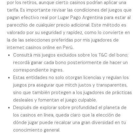
por los retiros, aunque cierto casinos podrían aplicar una
tarifa. Es importante revisar las condiciones del juegos que
pagan efectivo real por Lugar Pago Argentina para estar al
parecchio de cualquier precio adicional. Este método es
valorado por su seguridad y rapidez, como lo convierte en
la de las selecciones preferidas por mis jugadores de
internet casinos online en Perú.
Consultá mis juegos excluidos sobre los T&C del bono;
recordá ganar cada bono posteriormente de hacer un
correspondiente ingres.
Estas entidades no solo otorgan licencias y regulan los
juegos pra asegurar que mitch justos y transparentes,
sino que también protegen a los jugadores de prácticas
desleales y fomentan el juego culpable.
Después de explorar sobre profundidad el planeta de
los casinos en línea, queda claro que la elección de
dónde jugar puede recalcar una gran diversidad en tu
conocimiento general.