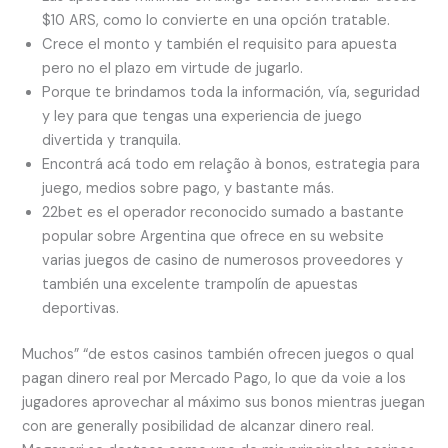
$10 ARS, como lo convierte en una opción tratable.
Crece el monto y también el requisito para apuesta
pero no el plazo em virtude de jugarlo.
Porque te brindamos toda la información, vía, seguridad
y ley para que tengas una experiencia de juego
divertida y tranquila.
Encontrá acá todo em relação à bonos, estrategia para
juego, medios sobre pago, y bastante más.
22bet es el operador reconocido sumado a bastante
popular sobre Argentina que ofrece en su website
varias juegos de casino de numerosos proveedores y
también una excelente trampolín de apuestas
deportivas.
Muchos” “de estos casinos también ofrecen juegos o qual
pagan dinero real por Mercado Pago, lo que da voie a los
jugadores aprovechar al máximo sus bonos mientras juegan
con are generally posibilidad de alcanzar dinero real.