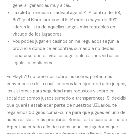
generar ganancias muy altas.
La ruleta francesa disadvantage el RTP centro del 98,
65% y el Black jack con el RTP medio mayor de 99%
lideran la lista de aquellas juegos más rentables em
virtude de los jugadores.
Vos podés jugar en casinos online regulados según la
provincia donde te encontrás sumado a no debés
separarse que es vital escoger solo casinos virtuales
legales y confiables.
En PlayUZU no creemos sobre los bonos, preferimos
convencerte de la cual tenemos la mejor oferta de juegos,
los sistemas para seguridad más robustos y sobre en
totalidad somos justos sumado a transparentes. Si decidís
que querés establecer parte de nuestros UZUarios, te
regalamos 50 giros cuma-cuma para que jugués en uno de
nuestros slots más populares. Somos este casino online de
Argentina creado afin de todos aquellos jugadores que