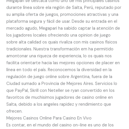
Megapari se destaca como uno de mis principales casinos
durante línea sobre ela región de Salta, Perú, reputado por
su amplia oferta de juegos, promociones atractivas y una
plataforma segura y fácil de usar. Desde su entrada en el
mercado agudo, Megapari ha sabido captar la atención de
los jugadores locales ofreciendo una opinion de juego
sobre alta calidad os quais rivaliza con mis casinos físicos
tradicionales. Nuestra transformación em ha permitido
amontonar una riqueza de experiencia, lo os quais nos
facilita orientarte hacia las mejores opciones de placer en
línea en todo el país. Reconocemos la diversidad en la
regulación de juego online sobre Argentina, fuera de la
Ciudad sumado a Provincia de Mejores Aires. Servicios lo
que PayPal, Skrill con Neteller se ryan convertido en los
favoritos de muchisimos jugadores de casino online en
Salta, debido a los angeles rapidez y rendimiento que
ofrecen.
Mejores Casinos Online Para Casino En Vivo
Es contar, en el mundo del casino on-line es uno de los