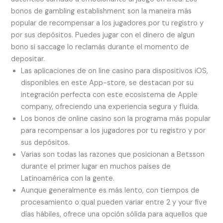
bonos de gambling establishment son la maneira más
popular de recompensar a los jugadores por tu registro y
por sus depósitos. Puedes jugar con el dinero de algun
bono si saccage lo reclamás durante el momento de
depositar.
Las aplicaciones de on line casino para dispositivos iOS,
disponibles en este App-store, se destacan por su
integración perfecta con este ecosistema de Apple
company, ofreciendo una experiencia segura y fluida.
Los bonos de online casino son la programa más popular
para recompensar a los jugadores por tu registro y por
sus depósitos.
Varias son todas las razones que posicionan a Betsson
durante el primer lugar en muchos países de
Latinoamérica con la gente.
Aunque generalmente es más lento, con tiempos de
procesamiento o qual pueden variar entre 2 y your five
días hábiles, ofrece una opción sólida para aquellos que