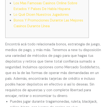
Los Mas Famosas Casinos Online Sobre
Estados Y Países De Habla Hispana
Lo Qué Dicen Nuestros Jugadores
Bonos Y Promociones Durante Las Mejores
Casinos Durante Línea
Encontrá acá todo relacionada bonos, estrategia de juego,
medios de pago, y más más. Tenemos a new tu disposición
una variedad de métodos de pago para que hagas tus
depósitos y retiros que tiene total confianza sumado a
seguridad. Incluimos opciones como Mercado Soddisfatto,
que es la de las formas de operar más demandadas en un
país. Además, encontrarás tarjetas de crédito e incluso
podés hacer depósitos en efectivo si así lo deseas. Sin
requisitos de apuestas y con complete libertad para
encajar, retirar o economizar tu dinero.
Puedes jugar durante tragamonedas, ruleta, blackjack,