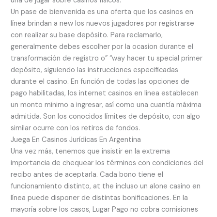
una de jugar sobre casinos físicos.
Un pase de bienvenida es una oferta que los casinos en
línea brindan a new los nuevos jugadores por registrarse
con realizar su base depósito. Para reclamarlo,
generalmente debes escolher por la ocasion durante el
transformación de registro o” “way hacer tu special primer
depósito, siguiendo las instrucciones especificadas
durante el casino. En función de todas las opciones de
pago habilitadas, los internet casinos en línea establecen
un monto mínimo a ingresar, así como una cuantía máxima
admitida. Son los conocidos límites de depósito, con algo
similar ocurre con los retiros de fondos.
Juega En Casinos Jurídicas En Argentina
Una vez más, tenemos que insistir en la extrema
importancia de chequear los términos con condiciones del
recibo antes de aceptarla. Cada bono tiene el
funcionamiento distinto, at the incluso un alone casino en
línea puede disponer de distintas bonificaciones. En la
mayoría sobre los casos, Lugar Pago no cobra comisiones