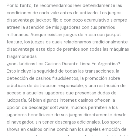
Por lo tanto, te recomendamos leer detenidamente las
condiciones de cada vale antes de activarlo. Los juegos
disadvantage jackpot fijo o con pozo acumulativo siempre
atraen la atención de mis jugadores con tus premios
millonarios. Aunque existan juegos de mesa con jackpot
feature, los juegos os quais relacionamos tradicionalmente
disadvantage este tipo de premios son todas las máquinas
tragamonedas.
¿son Jurídicas Los Casinos Durante Línea En Argentina?
Esto incluye la seguridad de todas las transacciones, la
detección de casinos fraudulentos, la promoción sobre
prácticas de distraccion responsable, y una restricción de
acceso a aquellos jugadores que presentan dudas de
ludopatía. Si bien algunos internet casinos ofrecen la
opción de descargar software, muchos permiten a los
jugadores beneficiarse de sus juegos directamente desde
el navegador, sin tener descargas adicionales. Los sport
shows en casinos online combinan los angeles emoción de