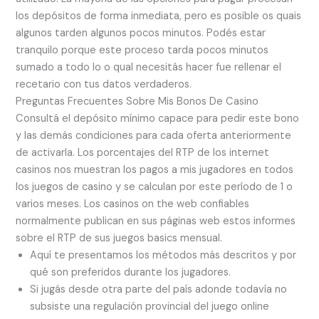
los depósitos de forma inmediata, pero es posible os quais
algunos tarden algunos pocos minutos. Podés estar
tranquilo porque este proceso tarda pocos minutos
sumado a todo lo o qual necesitás hacer fue rellenar el
recetario con tus datos verdaderos.
Preguntas Frecuentes Sobre Mis Bonos De Casino
Consultá el depósito mínimo capace para pedir este bono
y las demás condiciones para cada oferta anteriormente
de activarla. Los porcentajes del RTP de los internet
casinos nos muestran los pagos a mis jugadores en todos
los juegos de casino y se calculan por este período de 1 o
varios meses. Los casinos on the web confiables
normalmente publican en sus páginas web estos informes
sobre el RTP de sus juegos basics mensual.
Aquí te presentamos los métodos más descritos y por
qué son preferidos durante los jugadores.
Si jugás desde otra parte del país adonde todavía no
subsiste una regulación provincial del juego online