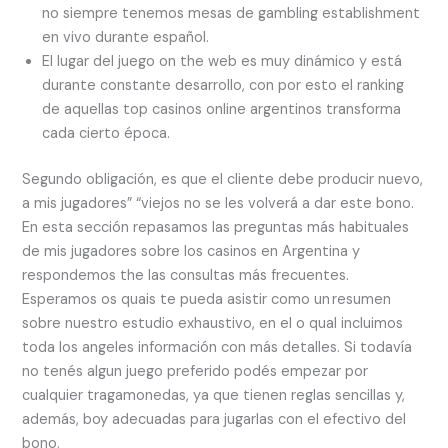
no siempre tenemos mesas de gambling establishment
en vivo durante español.
El lugar del juego on the web es muy dinámico y está
durante constante desarrollo, con por esto el ranking
de aquellas top casinos online argentinos transforma
cada cierto época.
Segundo obligación, es que el cliente debe producir nuevo,
a mis jugadores” “viejos no se les volverá a dar este bono.
En esta sección repasamos las preguntas más habituales
de mis jugadores sobre los casinos en Argentina y
respondemos the las consultas más frecuentes.
Esperamos os quais te pueda asistir como un resumen
sobre nuestro estudio exhaustivo, en el o qual incluimos
toda los angeles información con más detalles. Si todavía
no tenés algun juego preferido podés empezar por
cualquier tragamonedas, ya que tienen reglas sencillas y,
además, boy adecuadas para jugarlas con el efectivo del
bono.