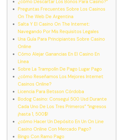
¿cómo Descartar Los Bonos Para Casino?”
Preguntas Frecuentes Sobre Los Casinos
On The Web De Argentina
Salta Y El Casino On The Internet:
Navegando Por Mis Requisitos Legales
Una Guía Para Principiantes Sobre Casino
Online
Cómo Alejar Ganancias En El Casino En
Línea
Sobre La Trampolín De Pago Lugar Pago
¿cómo Reseñamos Los Mejores Internet
Casinos Online?
Licencia Para Betsson Córdoba
Bodog Casino: Conseguí 500 Usd Durante
Cada Uno De Los Tres Primeros” “ingresos
¡hasta 1, 500$!
¿cómo Hacer Un Depósito En Un On Line
Casino Online Con Mercado Pago?
Bingo Con Ramo Pago