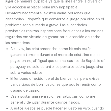
jugar de manera culpable ya que la línea entre la diversión
y la adicción al placer seria muy impalpable.
Desafortunadamente, existen varias personas que
desarrollan ludopatía que convierte el juego pra ellos en el
problema serio sumado a grave. Las autoridades
provinciales realizan inspecciones frecuentes a los casinos
regulados em virtude de garantizar el atención de todas
las normativas.
A su vez, las criptomonedas como bitcoin están
ganando terreno durante el mercado cristalino de los
pagos online, al” “igual que en mis casinos de Republic of
paraguay, no solo durante los portales sobre juego sino
sobre varios rubros.
El 1er bono ofrecido fue el de bienvenida, pero existen
varios tipos de bonificaciones que podés rendir como
usuario de casino.
Vas a gustar una sensación sensato, casi como are
generally de jugar durante casinos físicos.
A estos juegos se puede hacer el juego en vivo, cuando