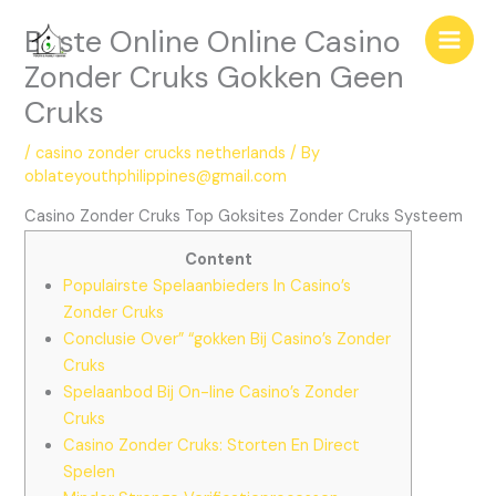
Skip
Beste Online Online Casino
to
content
Zonder Cruks Gokken Geen
Cruks
/
casino zonder crucks netherlands
/ By
oblateyouthphilippines@gmail.com
Casino Zonder Cruks Top Goksites Zonder Cruks Systeem
Content
Populairste Spelaanbieders In Casino’s
Zonder Cruks
Conclusie Over” “gokken Bij Casino’s Zonder
Cruks
Spelaanbod Bij On-line Casino’s Zonder
Cruks
Casino Zonder Cruks: Storten En Direct
Spelen