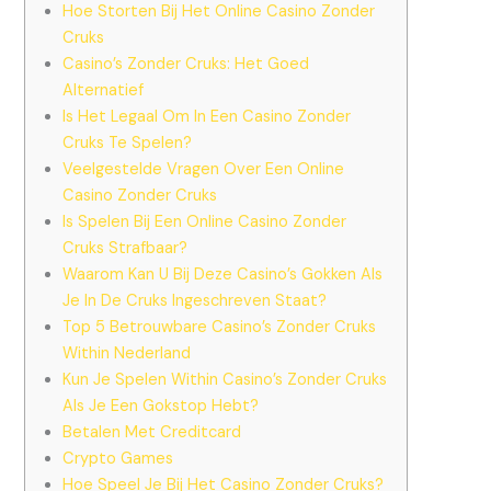
Hoe Storten Bij Het Online Casino Zonder
Cruks
Casino’s Zonder Cruks: Het Goed
Alternatief
Is Het Legaal Om In Een Casino Zonder
Cruks Te Spelen?
Veelgestelde Vragen Over Een Online
Casino Zonder Cruks
Is Spelen Bij Een Online Casino Zonder
Cruks Strafbaar?
Waarom Kan U Bij Deze Casino’s Gokken Als
Je In De Cruks Ingeschreven Staat?
Top 5 Betrouwbare Casino’s Zonder Cruks
Within Nederland
Kun Je Spelen Within Casino’s Zonder Cruks
Als Je Een Gokstop Hebt?
Betalen Met Creditcard
Crypto Games
Hoe Speel Je Bij Het Casino Zonder Cruks?