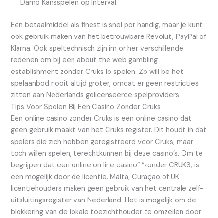
Damp Kansspelen op Interval.
Een betaalmiddel als finest is snel por handig, maar je kunt
ook gebruik maken van het betrouwbare Revolut, PayPal of
Klarna. Ook speltechnisch zijn im or her verschillende
redenen om bij een about the web gambling
establishment zonder Cruks lo spelen. Zo will be het
spelaanbod nooit altijd groter, omdat er geen restricties
zitten aan Nederlands gelicenseerde spelproviders.
Tips Voor Spelen Bij Een Casino Zonder Cruks
Een online casino zonder Cruks is een online casino dat
geen gebruik maakt van het Cruks register. Dit houdt in dat
spelers die zich hebben geregistreerd voor Cruks, maar
toch willen spelen, terechtkunnen bij deze casino’s. Om te
begrijpen dat een online on line casino” “zonder CRUKS, is
een mogelijk door de licentie. Malta, Curaçao of UK
licentiehouders maken geen gebruik van het centrale zelf-
uitsluitingsregister van Nederland. Het is mogelijk om de
blokkering van de lokale toezichthouder te omzeilen door