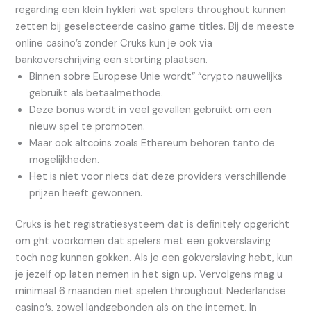
regarding een klein hykleri wat spelers throughout kunnen
zetten bij geselecteerde casino game titles. Bij de meeste
online casino’s zonder Cruks kun je ook via
bankoverschrijving een storting plaatsen.
Binnen sobre Europese Unie wordt” “crypto nauwelijks
gebruikt als betaalmethode.
Deze bonus wordt in veel gevallen gebruikt om een
nieuw spel te promoten.
Maar ook altcoins zoals Ethereum behoren tanto de
mogelijkheden.
Het is niet voor niets dat deze providers verschillende
prijzen heeft gewonnen.
Cruks is het registratiesysteem dat is definitely opgericht
om ght voorkomen dat spelers met een gokverslaving
toch nog kunnen gokken. Als je een gokverslaving hebt, kun
je jezelf op laten nemen in het sign up. Vervolgens mag u
minimaal 6 maanden niet spelen throughout Nederlandse
casino’s, zowel landgebonden als on the internet. In