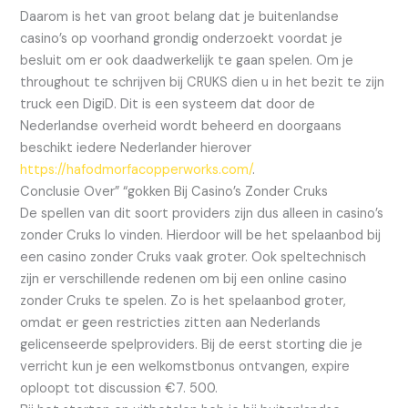
Daarom is het van groot belang dat je buitenlandse
casino’s op voorhand grondig onderzoekt voordat je
besluit om er ook daadwerkelijk te gaan spelen. Om je
throughout te schrijven bij CRUKS dien u in het bezit te zijn
truck een DigiD. Dit is een systeem dat door de
Nederlandse overheid wordt beheerd en doorgaans
beschikt iedere Nederlander hierover
https://hafodmorfacopperworks.com/
.
Conclusie Over” “gokken Bij Casino’s Zonder Cruks
De spellen van dit soort providers zijn dus alleen in casino’s
zonder Cruks lo vinden. Hierdoor will be het spelaanbod bij
een casino zonder Cruks vaak groter. Ook speltechnisch
zijn er verschillende redenen om bij een online casino
zonder Cruks te spelen. Zo is het spelaanbod groter,
omdat er geen restricties zitten aan Nederlands
gelicenseerde spelproviders. Bij de eerst storting die je
verricht kun je een welkomstbonus ontvangen, expire
oploopt tot discussion €7. 500.