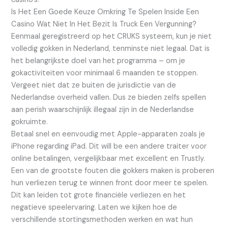
Is Het Een Goede Keuze Omkring Te Spelen Inside Een
Casino Wat Niet In Het Bezit Is Truck Een Vergunning?
Eenmaal geregistreerd op het CRUKS systeem, kun je niet
volledig gokken in Nederland, tenminste niet legaal. Dat is
het belangrijkste doel van het programma – om je
gokactiviteiten voor minimaal 6 maanden te stoppen.
Vergeet niet dat ze buiten de jurisdictie van de
Nederlandse overheid vallen. Dus ze bieden zelfs spellen
aan perish waarschijnlijk illegaal zijn in de Nederlandse
gokruimte.
Betaal snel en eenvoudig met Apple-apparaten zoals je
iPhone regarding iPad. Dit will be een andere traiter voor
online betalingen, vergelijkbaar met excellent en Trustly.
Een van de grootste fouten die gokkers maken is proberen
hun verliezen terug te winnen front door meer te spelen.
Dit kan leiden tot grote financiële verliezen en het
negatieve speelervaring. Laten we kijken hoe de
verschillende stortingsmethoden werken en wat hun