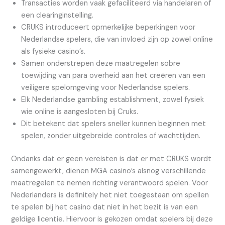
Transacties worden vaak gefaciliteerd via handelaren of
een clearinginstelling.
CRUKS introduceert opmerkelijke beperkingen voor
Nederlandse spelers, die van invloed zijn op zowel online
als fysieke casino’s.
Samen onderstrepen deze maatregelen sobre
toewijding van para overheid aan het creëren van een
veiligere spelomgeving voor Nederlandse spelers.
Elk Nederlandse gambling establishment, zowel fysiek
wie online is aangesloten bij Cruks.
Dit betekent dat spelers sneller kunnen beginnen met
spelen, zonder uitgebreide controles of wachttijden.
Ondanks dat er geen vereisten is dat er met CRUKS wordt
samengewerkt, dienen MGA casino’s alsnog verschillende
maatregelen te nemen richting verantwoord spelen. Voor
Nederlanders is definitely het niet toegestaan om spellen
te spelen bij het casino dat niet in het bezit is van een
geldige licentie. Hiervoor is gekozen omdat spelers bij deze