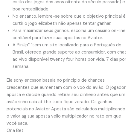
estilo dos jogos dos anos oitenta do século passado) e
boa rentabilidade.
No entanto, lembre-se sobre que o objetivo principal é
curtir o jogo elizabeth não apenas tentar ganhar.
Para maximizar seus ganhos, escolha um cassino on-line
confiável para fazer suas apostas no Aviator.
A PinUp” “tem um site localizado para o Português do
Brasil, oferece grande suporte ao consumidor, com chat
ao vivo disponível twenty four horas por vida, 7 dias por
semana.
Ele sony ericsson baseia no princípio de chances
crescentes que aumentam com o voo do avião. O jogador
aposta e decide quando retirar seu dinheiro antes que um
aviãozinho caia at the tudo fique zerado. Os ganhos
potenciais no Aviator Aposta são calculados multiplicando
o valor ag sua aposta vello multiplicador no rato em que
você saca.
Ona Bet