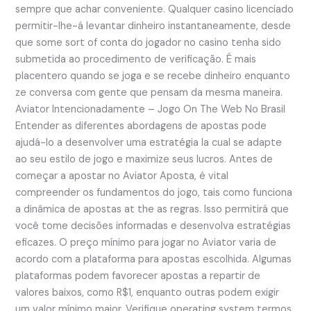
sempre que achar conveniente. Qualquer casino licenciado
permitir-lhe-á levantar dinheiro instantaneamente, desde
que some sort of conta do jogador no casino tenha sido
submetida ao procedimento de verificação. É mais
placentero quando se joga e se recebe dinheiro enquanto
ze conversa com gente que pensam da mesma maneira.
Aviator Intencionadamente – Jogo On The Web No Brasil
Entender as diferentes abordagens de apostas pode
ajudá-lo a desenvolver uma estratégia la cual se adapte
ao seu estilo de jogo e maximize seus lucros. Antes de
começar a apostar no Aviator Aposta, é vital
compreender os fundamentos do jogo, tais como funciona
a dinâmica de apostas at the as regras. Isso permitirá que
você tome decisões informadas e desenvolva estratégias
eficazes. O preço mínimo para jogar no Aviator varia de
acordo com a plataforma para apostas escolhida. Algumas
plataformas podem favorecer apostas a repartir de
valores baixos, como R$1, enquanto outras podem exigir
um valor mínimo maior. Verifique operating system termos