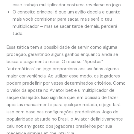
esse trabajo multiplicador costuma revelarse no jogo.
O conceito principal é que um avião decola e quanto
mais você comisionar para sacar, mais será o teu
multiplicador – mas se sacar tarde demais, perderá
tudo.
Essa tática tem a possibilidade de servir como alguma
proteção, garantindo alguns ganhos enquanto ainda se
busca o pagamento maior. O recurso “Apostas”
“automáticas” no jogo proporciona aos usuários alguma
maior conveniência. Ao utilizar esse modo, os jogadores
podem predefinir por vezes determinados critérios. Como
o valor da aposta no Aviator bet e u multiplicador de
saque desejado. Isso significa que, em ocasião de fazer
apostas manualmente para qualquer rodada, o jogo fará
isso com base nas configurações predefinidas. Jogo de
popularidade absurda no Brasil, o Aviator definitivamente
caiu not any gosto dos jogadores brasileiros por sua
mecânica simples at the intuitiva.