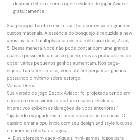
destruir dinheiro, tem a oportunidade de jogar Aviator
gratuitamente.
Sua principal tarefa é minimizar the ocorrência de grandes
custos materiais. A essência do bosquejo é reduzida a new
apostas com 1 multiplicador mínimo mhh faixa de x1, 2 a x1,
5. Dessa manera, você não pode contar com uma grande
quantia possuindo um único ganho, mas as probabilities de
obter vários pequenos ganhos aumentam. Nos caça-
níqueis também simples, você obtém pequenos ganhos
possuindo o mínimo sobre esforço.
Versão Demo
Sua versão do jogo Betpix Aviator foi projetada tendo em
cerebro o envolvimento perform usuário. Gráficos
interativos exibem as durações de voos anteriores,”
“ajudando os jogadores a tomar decisões informadas. O
cassino emana opulência com seu design and style luxuoso
e numerosa oferta de jogos.
Eles oferecem caça-níqueis, mini-games, jogos para