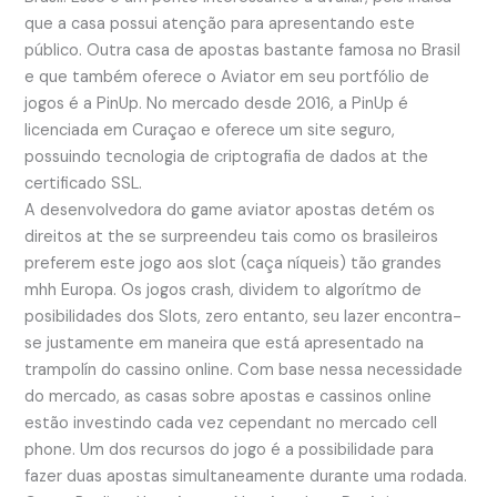
que a casa possui atenção para apresentando este
público. Outra casa de apostas bastante famosa no Brasil
e que também oferece o Aviator em seu portfólio de
jogos é a PinUp. No mercado desde 2016, a PinUp é
licenciada em Curaçao e oferece um site seguro,
possuindo tecnologia de criptografia de dados at the
certificado SSL.
A desenvolvedora do game aviator apostas detém os
direitos at the se surpreendeu tais como os brasileiros
preferem este jogo aos slot (caça níqueis) tão grandes
mhh Europa. Os jogos crash, dividem to algorítmo de
posibilidades dos Slots, zero entanto, seu lazer encontra-
se justamente em maneira que está apresentado na
trampolín do cassino online. Com base nessa necessidade
do mercado, as casas sobre apostas e cassinos online
estão investindo cada vez cependant no mercado cell
phone. Um dos recursos do jogo é a possibilidade para
fazer duas apostas simultaneamente durante uma rodada.