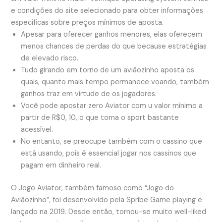
e condições do site selecionado para obter informações
específicas sobre preços mínimos de aposta.
Apesar para oferecer ganhos menores, elas oferecem
menos chances de perdas do que because estratégias
de elevado risco.
Tudo girando em torno de um aviãozinho aposta os
quais, quanto mais tempo permanece voando, também
ganhos traz em virtude de os jogadores.
Você pode apostar zero Aviator com u valor mínimo a
partir de R$0, 10, o que torna o sport bastante
acessível.
No entanto, se preocupe também com o cassino que
está usando, pois é essencial jogar nos cassinos que
pagam em dinheiro real.
O Jogo Aviator, também famoso como “Jogo do
Aviãozinho”, foi desenvolvido pela Spribe Game playing e
lançado na 2019. Desde então, tornou-se muito well-liked