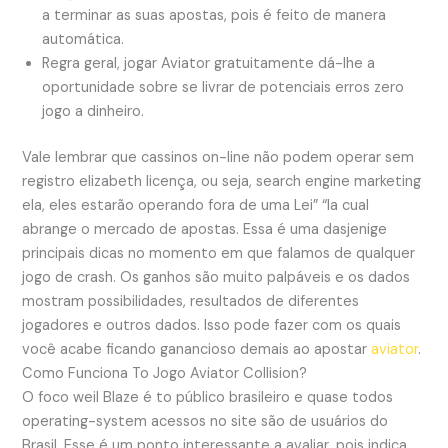
a terminar as suas apostas, pois é feito de manera
automática.
Regra geral, jogar Aviator gratuitamente dá-lhe a
oportunidade sobre se livrar de potenciais erros zero
jogo a dinheiro.
Vale lembrar que cassinos on-line não podem operar sem
registro elizabeth licença, ou seja, search engine marketing
ela, eles estarão operando fora de uma Lei” “la cual
abrange o mercado de apostas. Essa é uma dasjenige
principais dicas no momento em que falamos de qualquer
jogo de crash. Os ganhos são muito palpáveis e os dados
mostram possibilidades, resultados de diferentes
jogadores e outros dados. Isso pode fazer com os quais
você acabe ficando ganancioso demais ao apostar
aviator
.
Como Funciona To Jogo Aviator Collision?
O foco weil Blaze é to público brasileiro e quase todos
operating-system acessos no site são de usuários do
Brasil. Esse é um ponto interessante a avaliar, pois indica