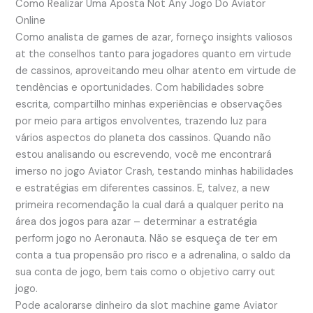
Como Realizar Uma Aposta Not Any Jogo Do Aviator
Online
Como analista de games de azar, forneço insights valiosos
at the conselhos tanto para jogadores quanto em virtude
de cassinos, aproveitando meu olhar atento em virtude de
tendências e oportunidades. Com habilidades sobre
escrita, compartilho minhas experiências e observações
por meio para artigos envolventes, trazendo luz para
vários aspectos do planeta dos cassinos. Quando não
estou analisando ou escrevendo, você me encontrará
imerso no jogo Aviator Crash, testando minhas habilidades
e estratégias em diferentes cassinos. E, talvez, a new
primeira recomendação la cual dará a qualquer perito na
área dos jogos para azar – determinar a estratégia
perform jogo no Aeronauta. Não se esqueça de ter em
conta a tua propensão pro risco e a adrenalina, o saldo da
sua conta de jogo, bem tais como o objetivo carry out
jogo.
Pode acalorarse dinheiro da slot machine game Aviator