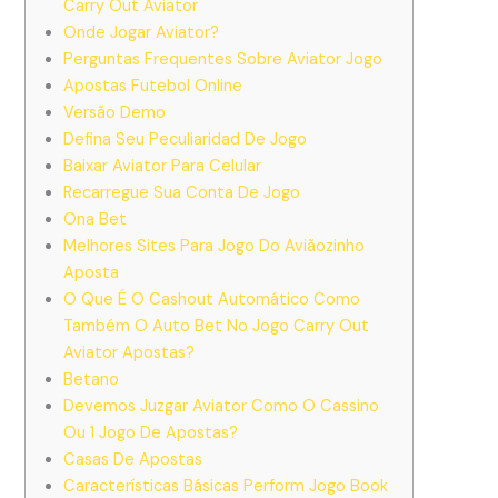
Carry Out Aviator
Onde Jogar Aviator?
Perguntas Frequentes Sobre Aviator Jogo
Apostas Futebol Online
Versão Demo
Defina Seu Peculiaridad De Jogo
Baixar Aviator Para Celular
Recarregue Sua Conta De Jogo
Ona Bet
Melhores Sites Para Jogo Do Aviãozinho
Aposta
O Que É O Cashout Automático Como
Também O Auto Bet No Jogo Carry Out
Aviator Apostas?
Betano
Devemos Juzgar Aviator Como O Cassino
Ou 1 Jogo De Apostas?
Casas De Apostas
Características Básicas Perform Jogo Book