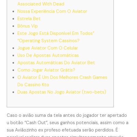
Associated With Dead
Nossa Experiência Com O Aviator
Estrela Bet
Bônus Vip
Este Jogo Está Disponível Em Todos”
“Operating System Cassinos?
Jogue Aviator Com O Celular
Uso De Apostas Automáticas
Apostas Automáticas Do Aviator Bet
Como Jogar Aviator Grátis?
O Aviator É Um Dos Melhores Crash Games
Do Cassino Kto
Duas Apostas No Jogo Aviator (two-bets)
Caso o avião suma da tela antes do jogador ter apertado
u botão “Cash Out”, seus ganhos potenciais, assim como a
sua Aviãozinho ex profeso efetuada serão perdidos. É