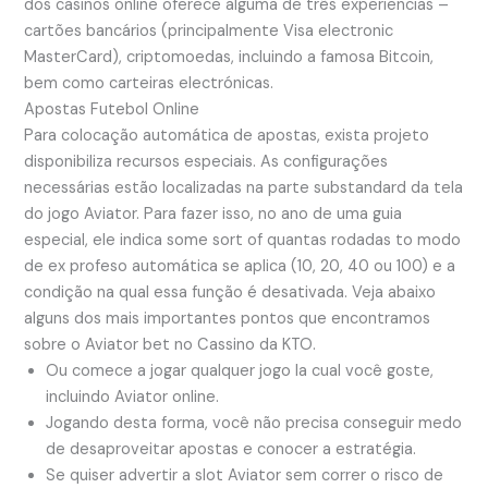
dos casinos online oferece alguma de três experiencias –
cartões bancários (principalmente Visa electronic
MasterCard), criptomoedas, incluindo a famosa Bitcoin,
bem como carteiras electrónicas.
Apostas Futebol Online
Para colocação automática de apostas, exista projeto
disponibiliza recursos especiais. As configurações
necessárias estão localizadas na parte substandard da tela
do jogo Aviator. Para fazer isso, no ano de uma guia
especial, ele indica some sort of quantas rodadas to modo
de ex profeso automática se aplica (10, 20, 40 ou 100) e a
condição na qual essa função é desativada. Veja abaixo
alguns dos mais importantes pontos que encontramos
sobre o Aviator bet no Cassino da KTO.
Ou comece a jogar qualquer jogo la cual você goste,
incluindo Aviator online.
Jogando desta forma, você não precisa conseguir medo
de desaproveitar apostas e conocer a estratégia.
Se quiser advertir a slot Aviator sem correr o risco de