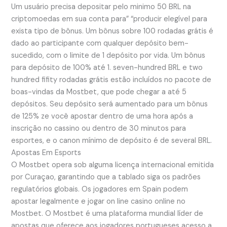
Um usuário precisa depositar pelo minimo 50 BRL na
criptomoedas em sua conta para” “producir elegível para
exista tipo de bônus. Um bônus sobre 100 rodadas grátis é
dado ao participante com qualquer depósito bem-
sucedido, com o limite de 1 depósito por vida. Um bônus
para depósito de 100% até 1. seven-hundred BRL e two
hundred fifity rodadas grátis estão incluídos no pacote de
boas-vindas da Mostbet, que pode chegar a até 5
depósitos. Seu depósito será aumentado para um bônus
de 125% ze você apostar dentro de uma hora após a
inscrição no cassino ou dentro de 30 minutos para
esportes, e o canon mínimo de depósito é de several BRL.
Apostas Em Esports
O Mostbet opera sob alguma licença internacional emitida
por Curaçao, garantindo que a tablado siga os padrões
regulatórios globais. Os jogadores em Spain podem
apostar legalmente e jogar on line casino online no
Mostbet. O Mostbet é uma plataforma mundial líder de
apostas que oferece aos jogadores portugueses acesso a