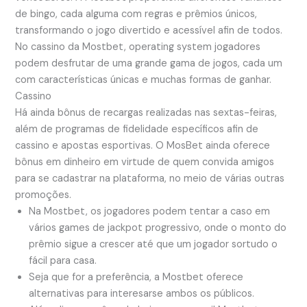
de bingo, cada alguma com regras e prêmios únicos,
transformando o jogo divertido e acessível afin de todos.
No cassino da Mostbet, operating system jogadores
podem desfrutar de uma grande gama de jogos, cada um
com características únicas e muchas formas de ganhar.
Cassino
Há ainda bônus de recargas realizadas nas sextas-feiras,
além de programas de fidelidade específicos afin de
cassino e apostas esportivas. O MosBet ainda oferece
bônus em dinheiro em virtude de quem convida amigos
para se cadastrar na plataforma, no meio de várias outras
promoções.
Na Mostbet, os jogadores podem tentar a caso em
vários games de jackpot progressivo, onde o monto do
prêmio sigue a crescer até que um jogador sortudo o
fácil para casa.
Seja que for a preferência, a Mostbet oferece
alternativas para interesarse ambos os públicos.