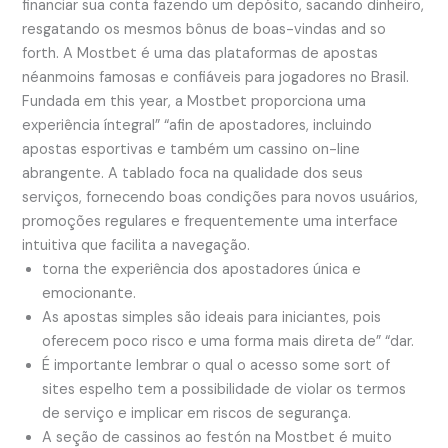
financiar sua conta fazendo um depósito, sacando dinheiro,
resgatando os mesmos bônus de boas-vindas and so
forth. A Mostbet é uma das plataformas de apostas
néanmoins famosas e confiáveis para jogadores no Brasil.
Fundada em this year, a Mostbet proporciona uma
experiência íntegral” “afin de apostadores, incluindo
apostas esportivas e também um cassino on-line
abrangente. A tablado foca na qualidade dos seus
serviços, fornecendo boas condições para novos usuários,
promoções regulares e frequentemente uma interface
intuitiva que facilita a navegação.
torna the experiência dos apostadores única e
emocionante.
As apostas simples são ideais para iniciantes, pois
oferecem poco risco e uma forma mais direta de” “dar.
É importante lembrar o qual o acesso some sort of
sites espelho tem a possibilidade de violar os termos
de serviço e implicar em riscos de segurança.
A seção de cassinos ao festón na Mostbet é muito