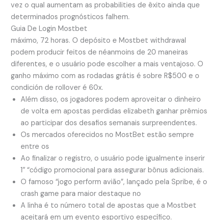
vez o qual aumentam as probabilities de êxito ainda que
determinados prognósticos falhem.
Guia De Login Mostbet
máximo, 72 horas. O depósito e Mostbet withdrawal
podem producir feitos de néanmoins de 20 maneiras
diferentes, e o usuário pode escolher a mais ventajoso. O
ganho máximo com as rodadas grátis é sobre R$500 e o
condición de rollover é 60x.
Além disso, os jogadores podem aproveitar o dinheiro
de volta em apostas perdidas elizabeth ganhar prêmios
ao participar dos desafios semanais surpreendentes.
Os mercados oferecidos no MostBet estão sempre
entre os
Ao finalizar o registro, o usuário pode igualmente inserir
1″ “código promocional para assegurar bônus adicionais.
O famoso “jogo perform avião”, lançado pela Spribe, é o
crash game para maior destaque no
A linha é to número total de apostas que a Mostbet
aceitará em um evento esportivo específico.