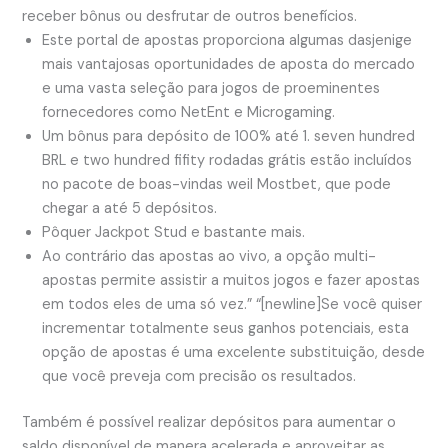
receber bônus ou desfrutar de outros benefícios.
Este portal de apostas proporciona algumas dasjenige
mais vantajosas oportunidades de aposta do mercado
e uma vasta seleção para jogos de proeminentes
fornecedores como NetEnt e Microgaming.
Um bônus para depósito de 100% até 1. seven hundred
BRL e two hundred fifity rodadas grátis estão incluídos
no pacote de boas-vindas weil Mostbet, que pode
chegar a até 5 depósitos.
Pôquer Jackpot Stud e bastante mais.
Ao contrário das apostas ao vivo, a opção multi-
apostas permite assistir a muitos jogos e fazer apostas
em todos eles de uma só vez.” “[newline]Se você quiser
incrementar totalmente seus ganhos potenciais, esta
opção de apostas é uma excelente substituição, desde
que você preveja com precisão os resultados.
Também é possível realizar depósitos para aumentar o
saldo disponível de manera acelerada e aproveitar as