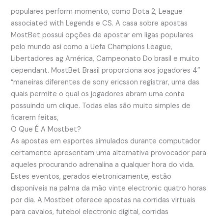
populares perform momento, como Dota 2, League
associated with Legends e CS. A casa sobre apostas
MostBet possui opções de apostar em ligas populares
pelo mundo asi como a Uefa Champions League,
Libertadores ag América, Campeonato Do brasil e muito
cependant. MostBet Brasil proporciona aos jogadores 4″
“maneiras diferentes de sony ericsson registrar, uma das
quais permite o qual os jogadores abram uma conta
possuindo um clique. Todas elas são muito simples de
ficarem feitas,
O Que É A Mostbet?
As apostas em esportes simulados durante computador
certamente apresentam uma alternativa provocador para
aqueles procurando adrenalina a qualquer hora do vida.
Estes eventos, gerados eletronicamente, estão
disponíveis na palma da mão vinte electronic quatro horas
por dia. A Mostbet oferece apostas na corridas virtuais
para cavalos, futebol electronic digital, corridas