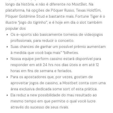
longo da história, e não é diferente no MostBet. Na
plataforma, há opções de Pôquer Russo, Texas Hold’Em,
Pôquer Goldmine Stud e bastante mais. Fortune Tiger é o
illustre “jogo do tigrinho”, e é hoje em dia o slot também
popular dos
Os e-sports são basicamente torneios de videojogos
profissionais, para reducir o conceito.
Suas chances de ganhar um possível prêmio aumentam
à medida que você baja mais” “bilhetes.
Nossa equipe perform cassino estará disponível para
responder em até 24 hrs nos dias úteis e em até 12
horas em fins de semana e feriados.
Para os apostadores que, por vezes, gostam de
aproveitar jogos de cassino, a Mostbet conta com uma
área exclusiva dedicada some sort of esta prática.
Ela reduz a new possibilidade do mau resultado ao
mesmo tempo em que permite o qual você lucre
através do sucesso de seus rivais.