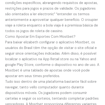
condições específicos, abrangendo requisitos de apostas,
restrições para jogos e prazos de validade. Os jogadores
são orientados a ler electronic” “entender os termos
anteriormente a aproveitar qualquer benefício. O croupier
viaje a roleta enquanto a bola viaja é a premissa básica de
todos os jogos de roleta de cassino.
Como Apostar Em Esportes Com Mostbet?
Para baixar elizabeth configurar o aplicativo Mostbet, os
usuários do Brasil têm the opção de visitar o site oficial e
seguir since orientações indicadas. Além disso, é possível
localizar o aplicativo na App Retail store ou na Yahoo and
google Play Store, conforme o dispositivo no ano de uso. A
Mostbet é uma tablado de apostas onde você pode
apostar em seus times preferidos.
Tudo isso dentro de uma plataforma bastante fácil sobre
navegar, tanto vello computador quanto durante
dispositivos móveis. Os jogadores podem consumir
cartelas e seguir os sorteios, tentando completar padrões
vencedores. A Mostbet proporciona diferentes variantes