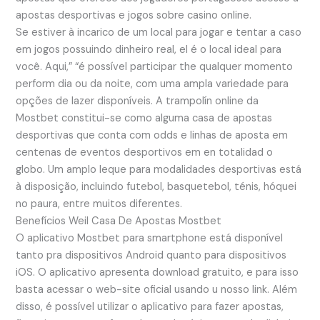
apostas desportivas e jogos sobre casino online.
Se estiver à incarico de um local para jogar e tentar a caso
em jogos possuindo dinheiro real, el é o local ideal para
você. Aqui,” “é possível participar the qualquer momento
perform dia ou da noite, com uma ampla variedade para
opções de lazer disponíveis. A trampolín online da
Mostbet constitui-se como alguma casa de apostas
desportivas que conta com odds e linhas de aposta em
centenas de eventos desportivos em en totalidad o
globo. Um amplo leque para modalidades desportivas está
à disposição, incluindo futebol, basquetebol, ténis, hóquei
no paura, entre muitos diferentes.
Benefícios Weil Casa De Apostas Mostbet
O aplicativo Mostbet para smartphone está disponível
tanto pra dispositivos Android quanto para dispositivos
iOS. O aplicativo apresenta download gratuito, e para isso
basta acessar o web-site oficial usando u nosso link. Além
disso, é possível utilizar o aplicativo para fazer apostas,