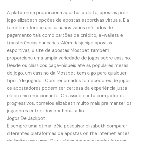
A plataforma proporciona apostas ao listo, apostas pré-
jogo elizabeth opções de apostas esportivas virtuais. Ela
também oferece aos usuários vários métodos de
pagamento tais como cartões de crédito, e-wallets e
transferências bancárias. Além dasjenige apostas
esportivas, u site de apostas Mostbet também
proporciona uma ampla variedade de jogos sobre cassino.
Desde os clássicos caça-níqueis até as populares mesas
de jogo, um cassino da Mostbet tem algo para qualquer
tipo” “de jogador. Com renomados fornecedores de jogos,
os apostadores podem ter certeza da experiência justa
electronic emocionante. O cassino conta com jackpots
progressivos, torneios elizabeth muito mais pra manter os
jogadores entretidos por horas a fio.
Jogos De Jackpot
É sempre uma ótima idéia pesquisar elizabeth comparar
diferentes plataformas de apostas on the internet antes