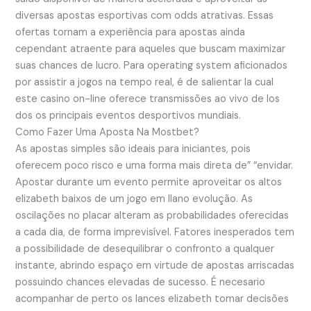
diversas apostas esportivas com odds atrativas. Essas
ofertas tornam a experiência para apostas ainda
cependant atraente para aqueles que buscam maximizar
suas chances de lucro. Para operating system aficionados
por assistir a jogos na tempo real, é de salientar la cual
este casino on-line oferece transmissões ao vivo de los
dos os principais eventos desportivos mundiais.
Como Fazer Uma Aposta Na Mostbet?
As apostas simples são ideais para iniciantes, pois
oferecem poco risco e uma forma mais direta de” “envidar.
Apostar durante um evento permite aproveitar os altos
elizabeth baixos de um jogo em llano evolução. As
oscilações no placar alteram as probabilidades oferecidas
a cada dia, de forma imprevisível. Fatores inesperados tem
a possibilidade de desequilibrar o confronto a qualquer
instante, abrindo espaço em virtude de apostas arriscadas
possuindo chances elevadas de sucesso. É necesario
acompanhar de perto os lances elizabeth tomar decisões