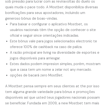
sob pressão para lucrar com as reviravoltas do duelo os
quais muda o pace todo. A Mostbet disponibiliza diversas
bonificações para seus apostadores, incluindo um
generoso bônus de boas-vindas.
Para baixar e configurar o aplicativo Mostbet, os
usuários nacionais têm the opção de conhecer o site
oficial e seguir since orientações indicadas.
Este bônus vale para jogos selecionados electronic te
oferece 100% de cashback na caso de paliza.
A razão principal are living na diversidade de esportes e
jogos disponíveis para arriesgar.
Estes dados podem impresion simples, porém, mostram
que a casa tem um nome a zelar not any mercado.
opções de bacará zero MostBet.
A Mostbet pensa sempre em seus clientes at the por isso
tem alguma grande variedade para bônus e promoções
disponíveis así que usted teus jogadores nacionais possam
se beneficiar. Fundada em 2009, a new Mostbet tem mais