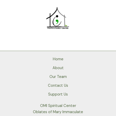
Home
About
Our Team
Contact Us
Support Us
OMI Spiritual Center
Oblates of Mary Immaculate