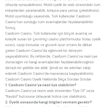
cihazda oynayabilirsiniz. Mobil üyelik ile web sitesindeki tüm
imkanlardan yararlanabilir, kolayca para yatırıp çekebilirsiniz.
Mobil uyumluluğu sayesinde, Türk kullanıcılar Casibom
Casino’nun sunduğu tüm avantajlardan faydalanabilirler.
Sonuç
Casibom Casino, Türk kullanıcılar için birçok avantaj ve
kolaylık sunan bir çevrimiçi casino platformudur. Kolay üyelik
süreci, cazip bonuslar ve güvenli oyun ortamı ile dikkat
çeken Casibom Casino’da eğlenceli bir deneyim
yaşayabilirsiniz. Bu rehberde, Casibom Casino’ya nasıl üye
olunacağını ve hangi avantajlardan faydalanabileceğinizi
detaylı bir şekilde ele aldık. Şimdi siz de adımları takip
ederek Casibom Casino’da maceranıza başlayabilirsiniz.
Casibom Casino Üyelik Hakkında Sıkça Sorulan Sorular
1. Casibom Casino’ya nasıl üye olabilirim?
Casibom Casino’ya resmi web sitesinden “Üye Ol” veya
“Kaydol” butonuna tıklayarak hızlıca üye olabilirsiniz.
2. Üyelik esnasında hangi bilgileri vermem gerekir?