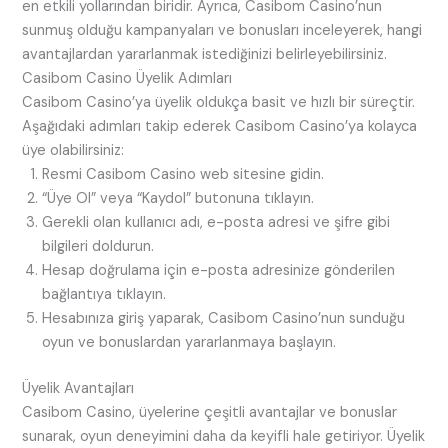
en etkili yollarından biridir. Ayrıca, Casibom Casino’nun
sunmuş olduğu kampanyaları ve bonusları inceleyerek, hangi
avantajlardan yararlanmak istediğinizi belirleyebilirsiniz.
Casibom Casino Üyelik Adımları
Casibom Casino’ya üyelik oldukça basit ve hızlı bir süreçtir.
Aşağıdaki adımları takip ederek Casibom Casino’ya kolayca
üye olabilirsiniz:
Resmi Casibom Casino web sitesine gidin.
“Üye Ol” veya “Kaydol” butonuna tıklayın.
Gerekli olan kullanıcı adı, e-posta adresi ve şifre gibi
bilgileri doldurun.
Hesap doğrulama için e-posta adresinize gönderilen
bağlantıya tıklayın.
Hesabınıza giriş yaparak, Casibom Casino’nun sunduğu
oyun ve bonuslardan yararlanmaya başlayın.
Üyelik Avantajları
Casibom Casino, üyelerine çeşitli avantajlar ve bonuslar
sunarak, oyun deneyimini daha da keyifli hale getiriyor. Üyelik