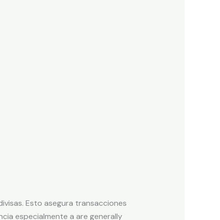
divisas. Esto asegura transacciones
ncia especialmente a are generally