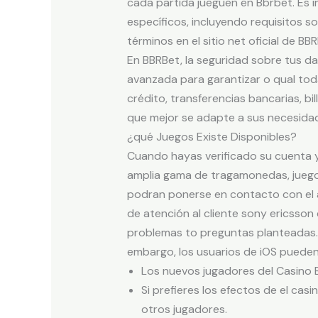
cada partida jueguen en Bbrbet. Es 
específicos, incluyendo requisitos 
términos en el sitio net oficial de 
En BBRBet, la seguridad sobre tus dat
avanzada para garantizar o qual tod
crédito, transferencias bancarias, b
que mejor se adapte a sus necesida
¿qué Juegos Existe Disponibles?
Cuando hayas verificado su cuenta y 
amplia gama de tragamonedas, juegos
podran ponerse en contacto con el a
de atención al cliente sony ericsson
problemas to preguntas planteadas. 
embargo, los usuarios de iOS pueden 
Los nuevos jugadores del Casino 
Si prefieres los efectos de el casi
otros jugadores.