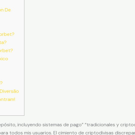
ón De
brbet?
ta?
brbet?
xico
a?
 Diversão
ntram!
ósito, incluyendo sistemas de pago” “tradicionales y cripto
ara todos mis usuarios. El cimiento de criptodivisas discrepa