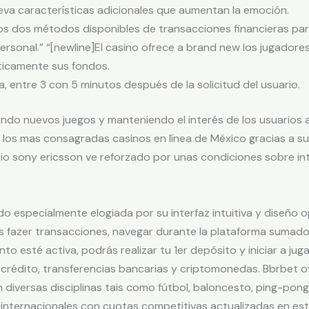
lleva características adicionales que aumentan la emoción.
 los dos métodos disponibles de transacciones financieras pa
rsonal.” “[newline]El casino ofrece a brand new los jugadore
cticamente sus fondos.
, entre 3 con 5 minutos después de la solicitud del usuario.
endo nuevos juegos y manteniendo el interés de los usuarios a 
os mas consagradas casinos en línea de México gracias a su a
sitio sony ericsson ve reforzado por unas condiciones sobre i
 especialmente elogiada por su interfaz intuitiva y diseño o
res fazer transacciones, navegar durante la plataforma sumado 
to esté activa, podrás realizar tu 1er depósito y iniciar a jug
crédito, transferencias bancarias y criptomonedas. Bbrbet o
iversas disciplinas tais como fútbol, baloncesto, ping-pong,
internacionales con cuotas competitivas actualizadas en esta