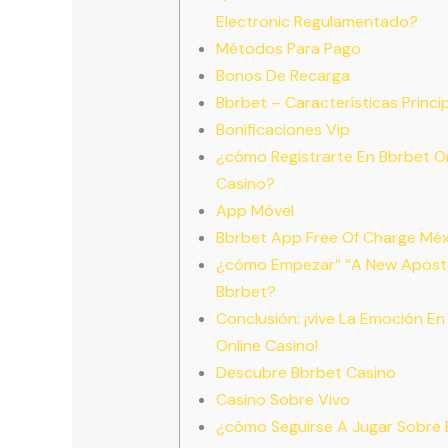
Electronic Regulamentado?
Métodos Para Pago
Bonos De Recarga
Bbrbet – Características Princi
Bonificaciones Vip
¿cómo Registrarte En Bbrbet O
Casino?
App Móvel
Bbrbet App Free Of Charge Méx
¿cómo Empezar” “A New Apost
Bbrbet?
Conclusión: ¡vive La Emoción En
Online Casino!
Descubre Bbrbet Casino
Casino Sobre Vivo
¿cómo Seguirse A Jugar Sobre