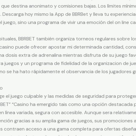
 que destina anonimato y comisiones bajas. Los límites mín
. Descarga hoy mismo la App de BBRBet y lleva tu experiencia
el juego, sino una programa de vivir una emoción del on line c
ituales, BBRBET también organiza torneos regulares sobre l
 casino puede ofrecer apostar mi determinada cantidad, conse
 dosis extra de adrenalina mientras disfruta de su juego favo
para juegos y un programa de fidelidad de la organizacion de ju
o se ha hato rápidamente el observancia de los jugadores g
no
el juego culpable y las medidas de seguridad para proteger
BRBET” “Casino ha emergido tais como una opción destacada 
 línea variada, segura con accesible. Aunque sera relativame
nción gracias a su amplia gama de juegos, sus promociones a
ores contraen acceso a una gama completa para ofertas diseñ