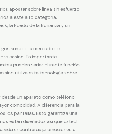
rios apostar sobre línea sin esfuerzo.
ios a este alto categoria.
ack, la Ruedo de la Bonanza y un
 juegos sumado a mercado de
obre casino. Es importante
ímites pueden variar durante función
ssino utiliza esta tecnología sobre
dar desde un aparato como teléfono
ayor comodidad. A diferencia para la
s los pantallas. Esto garantiza una
onos están diseñados así que usted
 la vida encontrarás promociones o