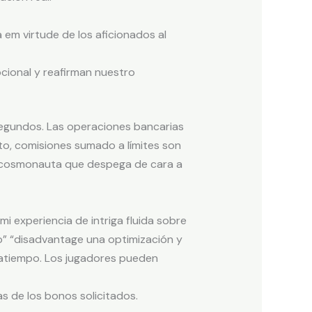
em virtude de los aficionados al
pcional y reafirman nuestro
 segundos. Las operaciones bancarias
to, comisiones sumado a límites son
o cosmonauta que despega de cara a
i experiencia de intriga fluida sobre
to” “disadvantage una optimización y
tratiempo. Los jugadores pueden
s de los bonos solicitados.