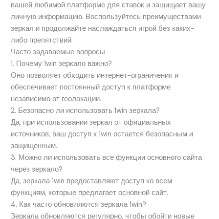
вашей любимой платформе для ставок и защищает вашу
личную информацию. Воспользуйтесь преимуществами
зеркал и продолжайте наслаждаться игрой без каких-
либо препятствий.
Часто задаваемые вопросы
1. Почему 1win зеркало важно?
Оно позволяет обходить интернет-ограничения и
обеспечивает постоянный доступ к платформе
независимо от геолокации.
2. Безопасно ли использовать 1win зеркала?
Да, при использовании зеркал от официальных
источников, ваш доступ к 1win остается безопасным и
защищенным.
3. Можно ли использовать все функции основного сайта
через зеркало?
Да, зеркала 1win предоставляют доступ ко всем
функциям, которые предлагает основной сайт.
4. Как часто обновляются зеркала 1win?
Зеркала обновляются регулярно, чтобы обойти новые