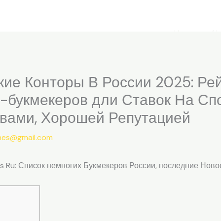
Home
Ab
ие Конторы В России 2025: Рей
-букмекеров дли Ставок На Сп
вами, Хорошей Репутацией
ines@gmail.com
s Ru: Список немногих Букмекеров России, последние Ново