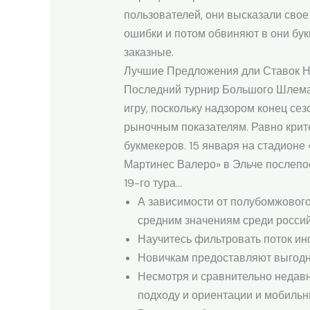
пользователей, они высказали сво
ошибки и потом обвиняют в они бук
заказные.
Лучшие Предложения дли Ставок Н
Последний турнир Большого Шлема 
игру, поскольку надзором конец се
рыночным показателям. Равно крит
букмекеров. 15 января на стадионе
Мартинес Валеро» в Эльче послепо
19-го тура…
А зависимости от полубомжового
средним значениям среди россий
Научитесь фильтровать поток ин
Новичкам предоставляют выгодны
Несмотря и сравнительно недав
подходу и ориентации и мобильн