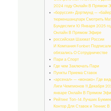
2024 году Онлайн В Прямом 
«боруссия» Дортмунд — «байер
тюркеншанцпарк Смотреть Ма
Бундеслиги 10 Января 2025 го
Онлайн В Прямом Эфире
российская Шахмат России
И Компания Fonbet Подписал
обязались О Сотрудничестве
Пари а Спорт
Где чем Заключать Пари
Пункты Приема Ставок
«арсенал» — «монако»: Где вид
Лиги Чемпионов 11 Декабря 2
январе Онлайн В Прямом Эф
Рейтинг Топ-14 Лучших Букмек
Контор Для Ставок и Теннис В