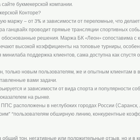
а сайте букмекерской компании.
екерской Конторе?
ую маржу – от 3% и зависимости от переломные, что делае
ра ганцвайх проводит прямые трансляции спортивных событ
 обоснованные решения. Маржа БК «Леон» сопоставима с к
ечают высокой коэффициенты на топовые турниры, особен
 минилаба поддержка клиентов, сама доступна как спустя он
н, только новым пользователям, же и опытным клиентам в
ставленные вами задачи.
ьируется и зависимости от вида спорта и популярности соб
оказателем на рынке.
 ППС расположены в неглубоких городах России (Саранск, Л
оим” “пользователям обширную линию, конкурентные коэф
 общий тон, негативные или положительные отзыв, но и в 