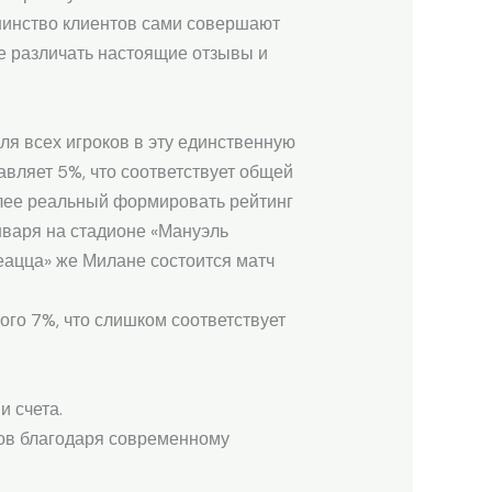
ьшинство клиентов сами совершают
е различать настоящие отзывы и
я всех игроков в эту единственную
авляет 5%, что соответствует общей
олее реальный формировать рейтинг
января на стадионе «Мануэль
еацца» же Милане состоится матч
ого 7%, что слишком соответствует
 счета.
тов благодаря современному