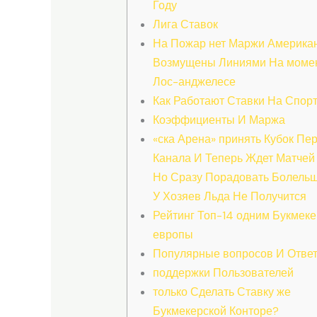
Году
Лига Ставок
На Пожар нет Маржи Америка
Возмущены Линиями На моме
Лос-анджелесе
Как Работают Ставки На Спор
Коэффициенты И Маржа
«ска Арена» принять Кубок Пе
Канала И Теперь Ждет Матчей
Но Сразу Порадовать Болель
У Хозяев Льда Не Получится
Рейтинг Топ-14 одним Букмеке
европы
Популярные вопросов И Отве
поддержки Пользователей
только Сделать Ставку же
Букмекерской Конторе?