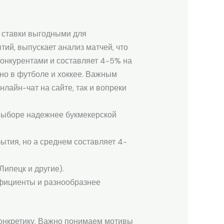
т ставки выгодными для
ий, выпускает анализ матчей, что
онкурентами и составляет 4-5% на
но в футболе и хоккее. Важным
лайн-чат на сайте, так и вопреки
 выборе надежнее букмекерской
ытия, но а среднем составляет 4-
ипецк и другие).
фициенты и разнообразнее
конкретику. Важно понимаем мотивы