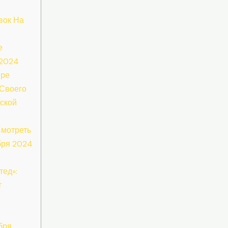
вок На
е
 2024
ире
 Своего
ской
Смотреть
бря 2024
тед»:
т
бря