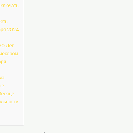
аключать
реть
бря 2024
30 Лет
кмекером
аря
ма
ые
Месяце
льности