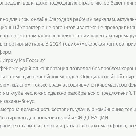
 определить для даже подходящую стратегию, ее будет при
пно для игры онлайн благодаря рабочим зеркалам, актуаль
ционный характер а не организовывает же не проводит иг
 в факте, что компания позволяет своим клиентам киромару
ь спортивные пари. В 2024 году букмекерская контора при
форм.
t Игроку Из России?
фейс же удобная конвертация позволял без проблем хорошо
вки с помощью вернейших методов. Официальный сайт вирт
елом, красном, только сразу ассоциируется киромарусом фл
остям клуба несложно сделано разобраться с предложений. Т
я казино-бонус.
дусмотрена возможность составить удачную комбинацию толь
блокирован ддя пользователей из ФЕДЕРАЦИИ.
вится ставить а спорт и играть в слоты и смартфонов, но 