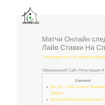
Skip
to
content
Матчи Онлайн сле
Лайв Ставки На Сп
/
Uncategorized
/ By
oblateyouthphi
Официальный Сайт, Регистрация И 
Content
Bet Іos — Как Скачать Прилож
Айфон?
Вход На Мобильную Версию С