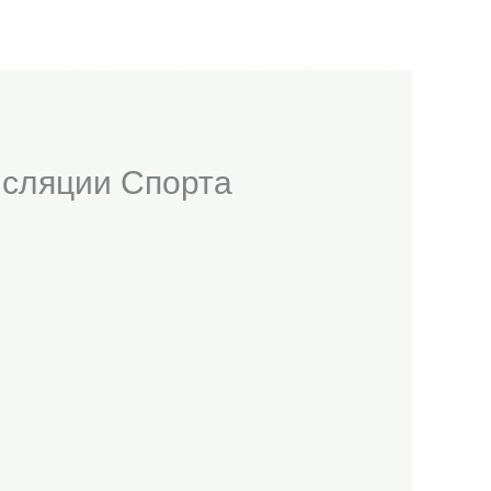
out
Our Team
Contact Us
Support Us
сляции Спорта