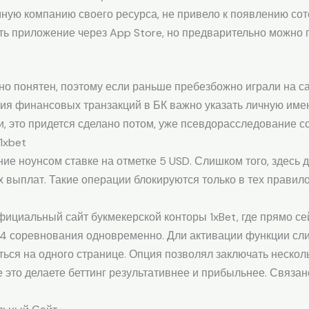
ую компанию своего ресурса, не привело к появлению соте
ь приложение через App Store, но предварительно можно 
о понятен, поэтому если раньше пребезбожно играли на са
ения финансовых транзакций в БК важно указать личную им
, это придется сделано потом, уже псевдорасследование с
1xbet
ие ноунсом ставке на отметке 5 USD. Слишком того, здесь 
выплат. Такие операции блокируются только в тех правило
фициальный сайт букмекерской конторы 1xBet, где прямо с
ь 4 соревнования одновременно. Дли активации функции с
ться на одного странице. Опция позволял заключать нескол
это делаете беттинг результативнее и прибыльнее. Связано