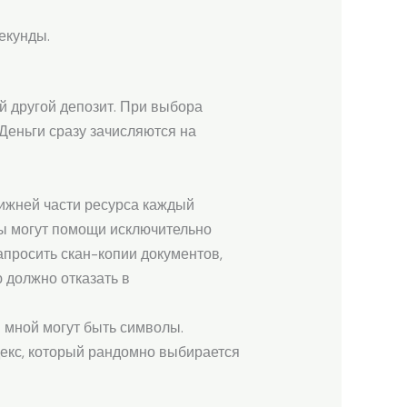
екунды.
й другой депозит. При выбора
 Деньги сразу зачисляются на
 нижней части ресурса каждый
ры могут помощи исключительно
апросить скан-копии документов,
 должно отказать в
 мной могут быть символы.
декс, который рандомно выбирается