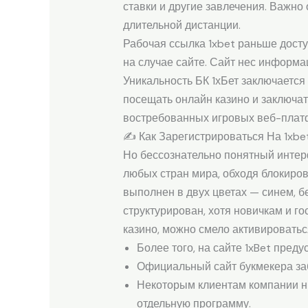
ставки и другие завлечения. Важно
длительной дистанции.
Рабочая ссылка 1xbet раньше досту
на случае сайте. Сайт нес информа
Уникальность БК 1хБет заключается
посещать онлайн казино и заключат
востребованных игровых веб-плат
✍️ Как Зарегистрироваться На 1xbe
Но бессознательно понятный интер
любых стран мира, обходя блокиро
выполнен в двух цветах — синем, б
структурирован, хотя новичкам и г
казино, можно смело активироватьс
Более того, на сайте 1xBet пре
Официальный сайт букмекера за
Некоторым клиентам компании нра
отдельную программу.