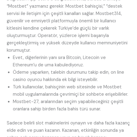
“Mostbet” yazmanız gerekir. Mostbet bahisçisi,” “destek
servisi ile iletişim için çeşitli kanalları sağlar. Mostbet314,
güvenilir ve emniyetli platformuyla önemli bir kullanıcı
kitlesini kendine çekerek Türkiye’de güçlü bir varlık
oluşturmuştur. Operatör, yüzlerce işlemi başarıyla
gerçekleştirmiş ve yüksek düzeyde kullanıcı memnuniyetini
korumuştur.
Evet, diğerlerinin yanı sıra Bitcoin, Litecoin ve
Ethereum’u de uma kabulediyoruz.
Ödeme yaparken, talebin durumunu takip edin, on line
casino oyuncu hakkında ek bilgi isteyebilir.
Türk kullanıcılar, bahisçinin web sitesinde ve Mostbet
mobil uygulamalarında çevrimiçi bir sohbete erişebilirler.
Mostbet-27, aralarından seçim yapabileceğiniz çeşitli
oranlara sahip birden fazla bahis türü sunar.
Sadece belirli slot makinelerini oynayın ve daha fazla kazanç
elde edin ve puan kazanın. Kazanan, etkinliğin sonunda ya