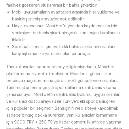
faaliyet gösteren uluslararası bir bahis şirketidir.
Mobil uygulamaların avantajları arasında hızlı yükleme ve
basitleştirilmiş arayüzler not edilebilir.
Hayır, oyuncunun Mostbet’e yeniden kaydolmasına izin
verilmiyor, bu bahis şirketinin çoklu kontenjan kurallarının
ihlalidir.
Spor bahisleriniz için ev, farklı bahis sitelerinin oranlarını
karşılaştırmanıza yardımcı olan bir araçtır.
Türk kullanıcılar, spor bahisleriyle ilgileniyorlarsa, Mostbet
platformunu ziyaret etmelidirler. Mostbet, güncel skor
empieza maç durumuna göre sürekli güncellenen oranlarla
Türk müşterilerine çeşitli spor dallarına canlı bahis yapma
şansı sunuyor. Mostbet’in canlı bahis bölümü, uygun oranları
ve kullanıcı dostu arayüzü ile Türkiye’deki spor bahisçileri
için popüler bir seçimdir. Bahisçinin web siteye kaydolmak
sadece birkaç dakika sürerken, yeni kullanıcılar kumarhane
için 9000 TRY + 250 FS’ye kadar cömert ilk afin de yatırma