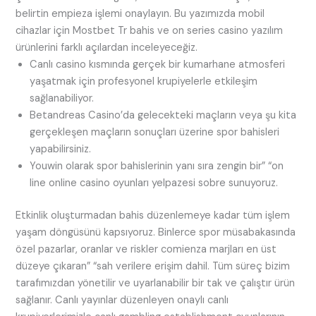
belirtin empieza işlemi onaylayın. Bu yazımızda mobil
cihazlar için Mostbet Tr bahis ve on series casino yazılım
ürünlerini farklı açılardan inceleyeceğiz.
Canlı casino kısmında gerçek bir kumarhane atmosferi
yaşatmak için profesyonel krupiyelerle etkileşim
sağlanabiliyor.
Betandreas Casino’da gelecekteki maçların veya şu kita
gerçekleşen maçların sonuçları üzerine spor bahisleri
yapabilirsiniz.
Youwin olarak spor bahislerinin yanı sıra zengin bir” “on
line online casino oyunları yelpazesi sobre sunuyoruz.
Etkinlik oluşturmadan bahis düzenlemeye kadar tüm işlem
yaşam döngüsünü kapsıyoruz. Binlerce spor müsabakasında
özel pazarlar, oranlar ve riskler comienza marjları en üst
düzeye çıkaran” “sah verilere erişim dahil. Tüm süreç bizim
tarafımızdan yönetilir ve uyarlanabilir bir tak ve çalıştır ürün
sağlanır. Canlı yayınlar düzenleyen onaylı canlı