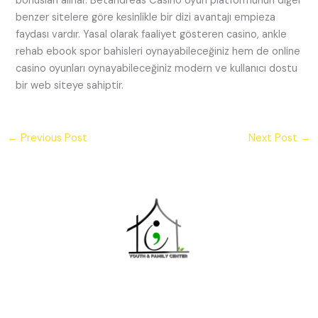
bonusları alırlar. Betandreas Casino oyun platformunun diğer
benzer sitelere göre kesinlikle bir dizi avantajı empieza
faydası vardır. Yasal olarak faaliyet gösteren casino, ankle
rehab ebook spor bahisleri oynayabileceğiniz hem de online
casino oyunları oynayabileceğiniz modern ve kullanıcı dostu
bir web siteye sahiptir.
←
Previous Post
Next Post
→