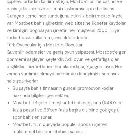
şüpheyi ortadan kaldırmak için, Mostbet online casino ve
bahis şirketinin hizmetlerini uluslararası tipte bir lisans —
Curaçao temelinde sunduğunu etkinlik belirtmekte fayda
var. Mostbet bahis şirketinin web sitesine ilk sefer kaydolan
ve kimliğini doğrulayan şirketin her müşterisi 2500 TL’ye
kadar bonus kullanma şansı elde edebilir.
Türk Oyuncular Için Mostbet Bonusları
Güvenilir ödemeler ve geniş oyun yelpazesi, Mostbet’e geri
dönmemi sağlayan şeylerdir. Adil oyun ve şeffaflığa olan
bağlılıkları, hizmetlerinin her alanında açıkça görülüyor. Her
zaman yardımcı olmaya hazırlar ve deneyimimi sorunsuz
hale getiriyorlar.
Bu sayfa bahis firmasının güncel promosyon kodlar
hakkında bilgiler içermektedir.
Mostbet TR şirketi meşhur futbol maçlarına (1500’den
fazla pazar) ve 35’ten fazla başka disipline çok çeşitli
spor bahisleri sunar.
Mostbet, tüm dünyada popüler sporları içeren
mükemmel bir spor kitabına sahiptir.