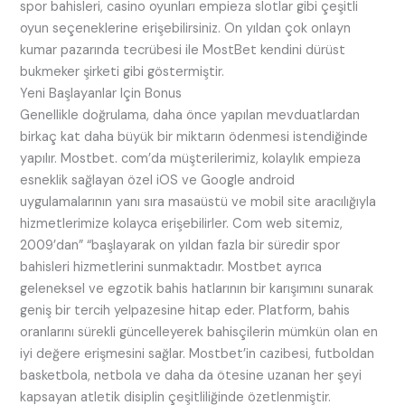
spor bahisleri, casino oyunları empieza slotlar gibi çeşitli
oyun seçeneklerine erişebilirsiniz. On yıldan çok onlayn
kumar pazarında tecrübesi ile MostBet kendini dürüst
bukmeker şirketi gibi göstermiştir.
Yeni Başlayanlar Için Bonus
Genellikle doğrulama, daha önce yapılan mevduatlardan
birkaç kat daha büyük bir miktarın ödenmesi istendiğinde
yapılır. Mostbet. com’da müşterilerimiz, kolaylık empieza
esneklik sağlayan özel iOS ve Google android
uygulamalarının yanı sıra masaüstü ve mobil site aracılığıyla
hizmetlerimize kolayca erişebilirler. Com web sitemiz,
2009’dan” “başlayarak on yıldan fazla bir süredir spor
bahisleri hizmetlerini sunmaktadır. Mostbet ayrıca
geleneksel ve egzotik bahis hatlarının bir karışımını sunarak
geniş bir tercih yelpazesine hitap eder. Platform, bahis
oranlarını sürekli güncelleyerek bahisçilerin mümkün olan en
iyi değere erişmesini sağlar. Mostbet’in cazibesi, futboldan
basketbola, netbola ve daha da ötesine uzanan her şeyi
kapsayan atletik disiplin çeşitliliğinde özetlenmiştir.