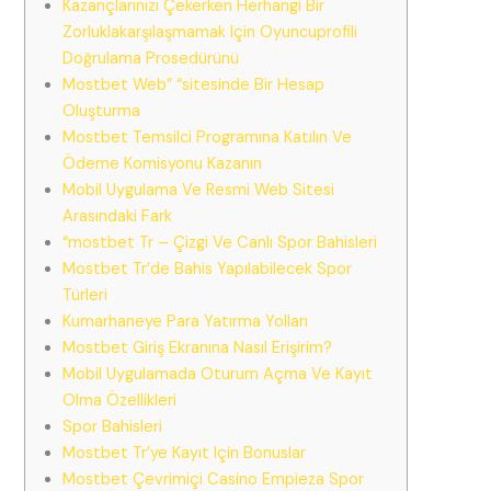
Kazançlarınızı Çekerken Herhangi Bir
Zorluklakarşılaşmamak Için Oyuncuprofili
Doğrulama Prosedürünü
Mostbet Web” “sitesinde Bir Hesap
Oluşturma
Mostbet Temsilci Programına Katılın Ve
Ödeme Komisyonu Kazanın
Mobil Uygulama Ve Resmi Web Sitesi
Arasındaki Fark
“mostbet Tr – Çizgi Ve Canlı Spor Bahisleri
Mostbet Tr’de Bahis Yapılabilecek Spor
Türleri
Kumarhaneye Para Yatırma Yolları
Mostbet Giriş Ekranına Nasıl Erişirim?
Mobil Uygulamada Oturum Açma Ve Kayıt
Olma Özellikleri
Spor Bahisleri
Mostbet Tr’ye Kayıt Için Bonuslar
Mostbet Çevrimiçi Casino Empieza Spor