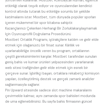
yöntemleri kullanırlar. Mostbet Azerbaycan kumarı, eğlence
etkinliği olarak teşvik ediyor ve oyuncularından kendinizi
kontrol altında tutarak bu etkinliğe sorumlu bir şekilde
katılmalarını ister. Mostbet, tüm dünyada popüler sporları
içeren mükemmel bir spor kitabına sahiptir.
Kazançlarınızı Çekerken Herhangi Bir Zorluklakarşılaşmamak
Için Oyuncuprofili Doğrulama Prosedürünü
Mostbet Ortaklık Programı, iştirakçilere katılım ve gelir elde
etmek için olağanüstü bir fırsat sunar. Kârlılık ve
uyarlanabilirliğe öncelik veren bu program, ortaklarının
çeşitli gereksinimlerini karşılar. Mostbet tarafından sunulan
geniş bahis ve kumar ürünleri yelpazesinden yararlanarak
web sitesi trafiğinden gelir elde etmek için esnek bir
çerçeve sunar. İşbirlikçi başarı, ortaklara rekabetçi komisyon
yapıları, özelleştirilmiş destek ve gerçek zamanlı analizler
sağlanmasıyla sağlanır.
Pin Upward sitesinde sadece slot machine makaralarını
çevirmekle kalmaz, aynı zamanda spor bahisleri modunda
de uma eğlenebilirsiniz. Bu sayfa bahis firmasının güncel