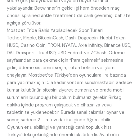
sobre çok parayı kazanan veya en büyük kazancı
yakalayandır. Betwinner’ın çekiciliği hem önceden maç
öncesi sprained ankle treatment de canlı çevrimiçi bahiste
açıkça görülüyor.
Mostbet Tr’de Bahis Yapılabilecek Spor Türleri
Tether, Ripple, BitcoinCash, Dash, Dogecoin, Huobi Token,
HUSD, Casino Coin, TRON, NYATA, Axie Infinity, Binance USD,
DAI, Dexsport, TrueUSD, USD Endroit ve ZChash. Ödeme
sayfasından para çekmek için “Para çekmek” sekmesine
gidin, ödeme sistemini seçin, tutarı belirtin ve işlemi
onaylayın. Mostbet’te Türkiye’den oyunculara lira bazında
para yatırmak için 10’a kadar yöntem sunulmaktadır. Sadece
kumar kulübünün sitesini ziyaret etmeniz ve orada mobil
sürümlerin bulunduğu bir bölüm bulmanız gerekir. Birkaç
dakika içinde program çalışacak ve cihazınıza veya
tabletinize yüklenecektir. Burada sanal takımlar oynar ve
sonuç sadece 2 – a few dakika içinde öğrenilebilir.
Oyunun erişilebilirliği ve yarattığı canlı topluluk hissi,
Türkiye’deki çekiciliğinde önemli faktörlerdir. Aviator’ın