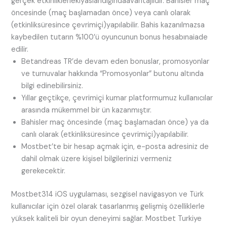
gerçek etkinliklerlekıyaslandığındaavantajlıdır. Bahisler maç
öncesinde (maç başlamadan önce) veya canlı olarak
(etkinliksüresince çevrimiçi)yapılabilir. Bahis kazanılmazsa
kaybedilen tutarın %100’ü oyuncunun bonus hesabınaiade
edilir.
Betandreas TR’de devam eden bonuslar, promosyonlar
ve turnuvalar hakkında “Promosyonlar” butonu altında
bilgi edinebilirsiniz.
Yıllar geçtikçe, çevrimiçi kumar platformumuz kullanıcılar
arasında mükemmel bir ün kazanmıştır.
Bahisler maç öncesinde (maç başlamadan önce) ya da
canlı olarak (etkinliksüresince çevrimiçi)yapılabilir.
Mostbet’te bir hesap açmak için, e-posta adresiniz de
dahil olmak üzere kişisel bilgilerinizi vermeniz
gerekecektir.
Mostbet314 iOS uygulaması, sezgisel navigasyon ve Türk
kullanıcılar için özel olarak tasarlanmış gelişmiş özelliklerle
yüksek kaliteli bir oyun deneyimi sağlar. Mostbet Turkiye