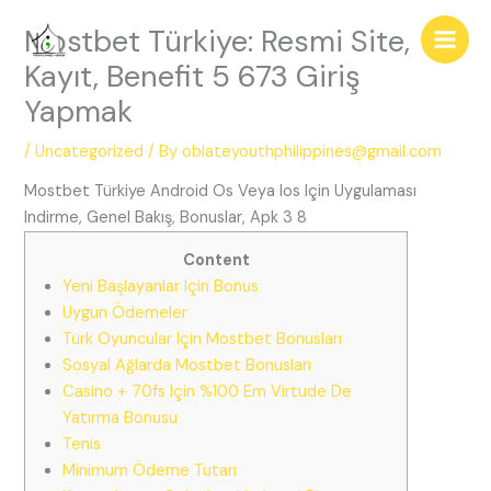
Skip
Mostbet Türkiye: Resmi Site,
to
content
Kayıt, Benefit 5 673 Giriş
Yapmak
/
Uncategorized
/ By
oblateyouthphilippines@gmail.com
Mostbet Türkiye Android Os Veya Ios Için Uygulaması
Indirme, Genel Bakış, Bonuslar, Apk 3 8
Content
Yeni Başlayanlar Için Bonus
Uygun Ödemeler
Türk Oyuncular Için Mostbet Bonusları
Sosyal Ağlarda Mostbet Bonusları
Casino + 70fs Için %100 Em Virtude De
Yatırma Bonusu
Tenis
Minimum Ödeme Tutarı