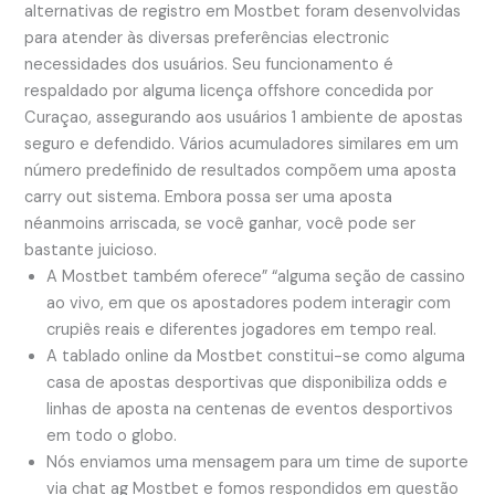
alternativas de registro em Mostbet foram desenvolvidas
para atender às diversas preferências electronic
necessidades dos usuários. Seu funcionamento é
respaldado por alguma licença offshore concedida por
Curaçao, assegurando aos usuários 1 ambiente de apostas
seguro e defendido. Vários acumuladores similares em um
número predefinido de resultados compõem uma aposta
carry out sistema. Embora possa ser uma aposta
néanmoins arriscada, se você ganhar, você pode ser
bastante juicioso.
A Mostbet também oferece” “alguma seção de cassino
ao vivo, em que os apostadores podem interagir com
crupiês reais e diferentes jogadores em tempo real.
A tablado online da Mostbet constitui-se como alguma
casa de apostas desportivas que disponibiliza odds e
linhas de aposta na centenas de eventos desportivos
em todo o globo.
Nós enviamos uma mensagem para um time de suporte
via chat ag Mostbet e fomos respondidos em questão