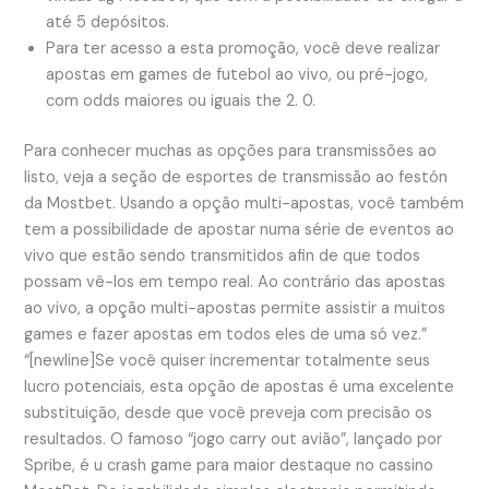
até 5 depósitos.
Para ter acesso a esta promoção, você deve realizar
apostas em games de futebol ao vivo, ou pré-jogo,
com odds maiores ou iguais the 2. 0.
Para conhecer muchas as opções para transmissões ao
listo, veja a seção de esportes de transmissão ao festón
da Mostbet. Usando a opção multi-apostas, você também
tem a possibilidade de apostar numa série de eventos ao
vivo que estão sendo transmitidos afin de que todos
possam vê-los em tempo real. Ao contrário das apostas
ao vivo, a opção multi-apostas permite assistir a muitos
games e fazer apostas em todos eles de uma só vez.”
“[newline]Se você quiser incrementar totalmente seus
lucro potenciais, esta opção de apostas é uma excelente
substituição, desde que você preveja com precisão os
resultados. O famoso “jogo carry out avião”, lançado por
Spribe, é u crash game para maior destaque no cassino