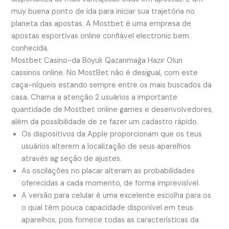
muy buena ponto de ida para iniciar sua trajetória no
planeta das apostas. A Mostbet é uma empresa de
apostas esportivas online confiável electronic bem
conhecida.
Mostbet Casino-da Böyük Qazanmağa Hazır Olun
cassinos online. No MostBet não é desigual, com este
caça-níqueis estando sempre entre os mais buscados da
casa. Chama a atenção 2 usuários a importante
quantidade de Mostbet online games e desenvolvedores,
além da possibilidade de ze fazer um cadastro rápido.
Os dispositivos da Apple proporcionam que os teus
usuários alterem a localização de seus aparelhos
através ag seção de ajustes.
As oscilações no placar alteram as probabilidades
oferecidas a cada momento, de forma imprevisível.
A versão para celular é uma excelente escolha para os
o qual têm pouca capacidade disponível em teus
aparelhos, pois fornece todas as características da