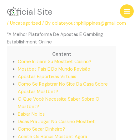
Skip
Official Site
to
content
/
Uncategorized
/ By
oblateyouthphilippines@gmail.com
“A Melhor Plataforma De Apostas E Gambling
Establishment Online
Content
Come Iniziare Su Mostbet Casino?
Mostbet País E Do Mundo Revisão
Apostas Esportivas Virtuais
Como Se Registrar No Site Da Casa Sobre
Apostas Mostbet?
O Que Você Necessita Saber Sobre O
Mostbet?
Baixar No Ios
Dicas Pra Jogar No Cassino Mostbet
Como Sacar Dinheiro?
Aceite Os Bônus Mostbet Agora