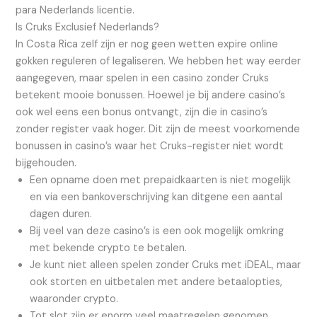
para Nederlands licentie.
Is Cruks Exclusief Nederlands?
In Costa Rica zelf zijn er nog geen wetten expire online
gokken reguleren of legaliseren. We hebben het way eerder
aangegeven, maar spelen in een casino zonder Cruks
betekent mooie bonussen. Hoewel je bij andere casino’s
ook wel eens een bonus ontvangt, zijn die in casino’s
zonder register vaak hoger. Dit zijn de meest voorkomende
bonussen in casino’s waar het Cruks-register niet wordt
bijgehouden.
Een opname doen met prepaidkaarten is niet mogelijk
en via een bankoverschrijving kan ditgene een aantal
dagen duren.
Bij veel van deze casino’s is een ook mogelijk omkring
met bekende crypto te betalen.
Je kunt niet alleen spelen zonder Cruks met iDEAL, maar
ook storten en uitbetalen met andere betaalopties,
waaronder crypto.
Tot slot zijn er enorm veel maatregelen genomen