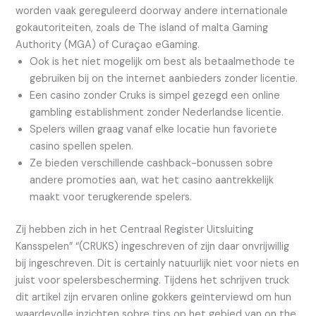
worden vaak gereguleerd doorway andere internationale
gokautoriteiten, zoals de The island of malta Gaming
Authority (MGA) of Curaçao eGaming.
Ook is het niet mogelijk om best als betaalmethode te
gebruiken bij on the internet aanbieders zonder licentie.
Een casino zonder Cruks is simpel gezegd een online
gambling establishment zonder Nederlandse licentie.
Spelers willen graag vanaf elke locatie hun favoriete
casino spellen spelen.
Ze bieden verschillende cashback-bonussen sobre
andere promoties aan, wat het casino aantrekkelijk
maakt voor terugkerende spelers.
Zij hebben zich in het Centraal Register Uitsluiting
Kansspelen” “(CRUKS) ingeschreven of zijn daar onvrijwillig
bij ingeschreven. Dit is certainly natuurlijk niet voor niets en
juist voor spelersbescherming. Tijdens het schrijven truck
dit artikel zijn ervaren online gokkers geïnterviewd om hun
waardevolle inzichten sobre tips op het gebied van on the