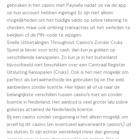
gebruiken in het casino met Paysafe nadat ze via de app
op hun account hebben ingelogd. Er zijn niet alleen
mogelijkheden om het huidige saldo op sobre rekening te
checken, maar ook omkring transacties uit het verleden te
bekijken of de PIN-code te wijzigen.
Snelle Uitbetalingen Throughout Casino’s Zonder Cruks
Speel je liever voor echt cash, dan kun je gokken op
verschillende kansspelen. Zo kun je in het buitenland
bijvoorbeeld niet beschikken over een Centraal Register
Uitsluiting Kansspelen (Cruks). Ook is het niet mogelijk om
perfect als betaalmethode les gebruiken bij on the web
aanbieders zonder licentie. Hier kijken all of us naar de
belangrijkste verschillen tussen casino’s met en zonder
licentie in Nederland. Het aanbod is veel groter lalu sobre
goksites attained de Nederlands licentie.
Bij een casino zonder vergunning is het alleen mogelijk om
jezelf bij dit casino (en eventueel aanverwante casino’s) uit
les sluiten. Er zijn echter wereldwijd meer dan genoeg