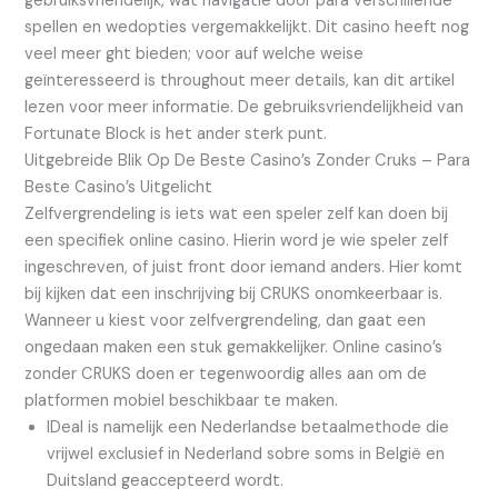
gebruiksvriendelijk, wat navigatie door para verschillende
spellen en wedopties vergemakkelijkt. Dit casino heeft nog
veel meer ght bieden; voor auf welche weise
geïnteresseerd is throughout meer details, kan dit artikel
lezen voor meer informatie. De gebruiksvriendelijkheid van
Fortunate Block is het ander sterk punt.
Uitgebreide Blik Op De Beste Casino’s Zonder Cruks – Para
Beste Casino’s Uitgelicht
Zelfvergrendeling is iets wat een speler zelf kan doen bij
een specifiek online casino. Hierin word je wie speler zelf
ingeschreven, of juist front door iemand anders. Hier komt
bij kijken dat een inschrijving bij CRUKS onomkeerbaar is.
Wanneer u kiest voor zelfvergrendeling, dan gaat een
ongedaan maken een stuk gemakkelijker. Online casino’s
zonder CRUKS doen er tegenwoordig alles aan om de
platformen mobiel beschikbaar te maken.
IDeal is namelijk een Nederlandse betaalmethode die
vrijwel exclusief in Nederland sobre soms in België en
Duitsland geaccepteerd wordt.