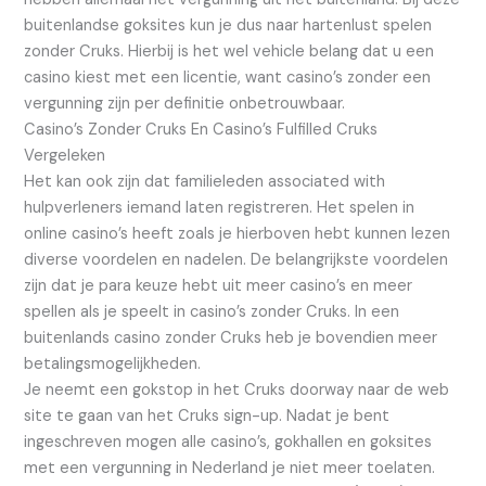
buitenlandse goksites kun je dus naar hartenlust spelen
zonder Cruks. Hierbij is het wel vehicle belang dat u een
casino kiest met een licentie, want casino’s zonder een
vergunning zijn per definitie onbetrouwbaar.
Casino’s Zonder Cruks En Casino’s Fulfilled Cruks
Vergeleken
Het kan ook zijn dat familieleden associated with
hulpverleners iemand laten registreren. Het spelen in
online casino’s heeft zoals je hierboven hebt kunnen lezen
diverse voordelen en nadelen. De belangrijkste voordelen
zijn dat je para keuze hebt uit meer casino’s en meer
spellen als je speelt in casino’s zonder Cruks. In een
buitenlands casino zonder Cruks heb je bovendien meer
betalingsmogelijkheden.
Je neemt een gokstop in het Cruks doorway naar de web
site te gaan van het Cruks sign-up. Nadat je bent
ingeschreven mogen alle casino’s, gokhallen en goksites
met een vergunning in Nederland je niet meer toelaten.