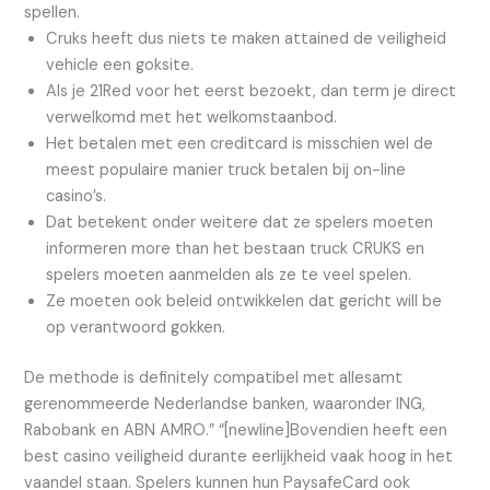
spellen.
Cruks heeft dus niets te maken attained de veiligheid
vehicle een goksite.
Als je 21Red voor het eerst bezoekt, dan term je direct
verwelkomd met het welkomstaanbod.
Het betalen met een creditcard is misschien wel de
meest populaire manier truck betalen bij on-line
casino’s.
Dat betekent onder weitere dat ze spelers moeten
informeren more than het bestaan truck CRUKS en
spelers moeten aanmelden als ze te veel spelen.
Ze moeten ook beleid ontwikkelen dat gericht will be
op verantwoord gokken.
De methode is definitely compatibel met allesamt
gerenommeerde Nederlandse banken, waaronder ING,
Rabobank en ABN AMRO.” “[newline]Bovendien heeft een
best casino veiligheid durante eerlijkheid vaak hoog in het
vaandel staan. Spelers kunnen hun PaysafeCard ook