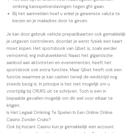
omkring kansspelverslavingen tegen ght gaan.
Bij het aanmelden hoef u enkel je gewenste valuta te
kiezen en je mailadres door te geven.
Je kan door gebruik vehicle prepaidkaarten ook gemakkelijk
je uitgaven controleren, doordat je eerst fysiek een kaart
moet kopen. Het sportsbook van Qbet is, zoals eerder
vernoemd, erg indrukwekkend. Naast het gigantische
aanbod aan aktiviteten en evenementen, heeft het
sportsbook ook extra functies. Maar Qbet heeft ook een
functie waarmee je kan cashen terwijl de wedstrijd nog
steeds bezig is. In principe is het niet mogelijk om u
voortijdig bij CRUKS uit te schrijven. Toch is een in
bepaalde gevallen mogelijk om dit wel voor elkaar te
krijgen.
Is Het Legaal Omkring Te Spelen In Een Online Online
Casino Zonder Cruks?
Ook bij Instant Casino kun je gemakkelijk een account