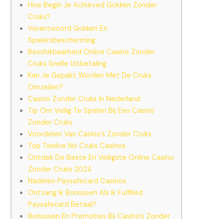
Hoe Begin Je Achieved Gokken Zonder
Cruks?
Verantwoord Gokken En
Spelersbescherming
Beschikbaarheid Online Casino Zonder
Cruks Snelle Uitbetaling
Kan Je Gepakt Worden Met De Cruks
Omzeilen?
Casino Zonder Cruks In Nederland
Tip Om Veilig Te Spelen Bij Een Casino
Zonder Cruks
Voordelen Van Casino’s Zonder Cruks
Top Twelve No Cruks Casinos
Ontdek De Beste En Veiligste Online Casino
Zonder Cruks 2024
Nadelen Paysafecard Casinos
Ontvang Ik Bonussen Als Ik Fulfilled
Paysafecard Betaal?
Bonussen En Promoties Bij Casino’s Zonder