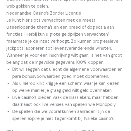
web gokken te delen.
Nederlandse Casino’s Zonder Licentie
Je kunt hier slots verwachten met de meest
uiteenlopende thema’s en een breed of dog scala aan
functies. Hierbij kun u grote geldprijzen verwachten”
“naarmate je de inzet verhoogt. Zo kunnen progressieve
jackpots laborieren tot levensveranderende winsten.
Wanneer je voor een inschrijving wilt gaan, is het van groot
belang dat de ingevulde gegevens 100% kloppen.
Dit wil zeggen dat u echt de algemene voorwaarden en
para bonusvoorwaarden goed moet doornemen.
Als u hierop klikt krijg je een scherm waar je kan kiezen
op welke manier je graag geld wilt geld overmaken.
Live casino’s bieden vaak de klassiekers, maar hebben
daarnaast ook live versies van spellen wie Monopoly.
De spellen die we vooral kunnen aanraden, zijn de
spellen expire je niet tegenkomt bij fysieke casino’s.