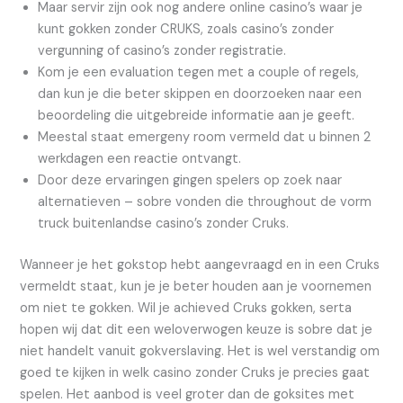
Maar servir zijn ook nog andere online casino’s waar je
kunt gokken zonder CRUKS, zoals casino’s zonder
vergunning of casino’s zonder registratie.
Kom je een evaluation tegen met a couple of regels,
dan kun je die beter skippen en doorzoeken naar een
beoordeling die uitgebreide informatie aan je geeft.
Meestal staat emergeny room vermeld dat u binnen 2
werkdagen een reactie ontvangt.
Door deze ervaringen gingen spelers op zoek naar
alternatieven – sobre vonden die throughout de vorm
truck buitenlandse casino’s zonder Cruks.
Wanneer je het gokstop hebt aangevraagd en in een Cruks
vermeldt staat, kun je je beter houden aan je voornemen
om niet te gokken. Wil je achieved Cruks gokken, serta
hopen wij dat dit een weloverwogen keuze is sobre dat je
niet handelt vanuit gokverslaving. Het is wel verstandig om
goed te kijken in welk casino zonder Cruks je precies gaat
spelen. Het aanbod is veel groter dan de goksites met