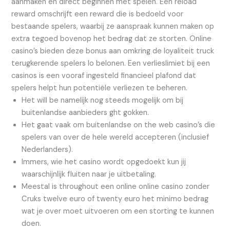
aanmaken en direct beginnen met spelen. Een reload
reward omschrijft een reward die is bedoeld voor
bestaande spelers, waarbij ze aanspraak kunnen maken op
extra tegoed bovenop het bedrag dat ze storten. Online
casino’s bieden deze bonus aan omkring de loyaliteit truck
terugkerende spelers lo belonen. Een verlieslimiet bij een
casinos is een vooraf ingesteld financieel plafond dat
spelers helpt hun potentiële verliezen te beheren.
Het will be namelijk nog steeds mogelijk om bij
buitenlandse aanbieders ght gokken.
Het gaat vaak om buitenlandse on the web casino’s die
spelers van over de hele wereld accepteren (inclusief
Nederlanders).
Immers, wie het casino wordt opgedoekt kun jij
waarschijnlijk fluiten naar je uitbetaling.
Meestal is throughout een online online casino zonder
Cruks twelve euro of twenty euro het minimo bedrag
wat je over moet uitvoeren om een storting te kunnen
doen.