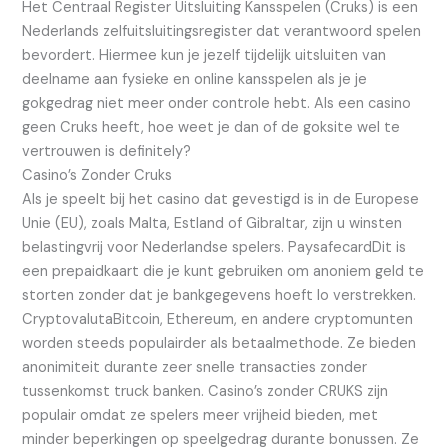
Het Centraal Register Uitsluiting Kansspelen (Cruks) is een
Nederlands zelfuitsluitingsregister dat verantwoord spelen
bevordert. Hiermee kun je jezelf tijdelijk uitsluiten van
deelname aan fysieke en online kansspelen als je je
gokgedrag niet meer onder controle hebt. Als een casino
geen Cruks heeft, hoe weet je dan of de goksite wel te
vertrouwen is definitely?
Casino’s Zonder Cruks
Als je speelt bij het casino dat gevestigd is in de Europese
Unie (EU), zoals Malta, Estland of Gibraltar, zijn u winsten
belastingvrij voor Nederlandse spelers. PaysafecardDit is
een prepaidkaart die je kunt gebruiken om anoniem geld te
storten zonder dat je bankgegevens hoeft lo verstrekken.
CryptovalutaBitcoin, Ethereum, en andere cryptomunten
worden steeds populairder als betaalmethode. Ze bieden
anonimiteit durante zeer snelle transacties zonder
tussenkomst truck banken. Casino’s zonder CRUKS zijn
populair omdat ze spelers meer vrijheid bieden, met
minder beperkingen op speelgedrag durante bonussen. Ze