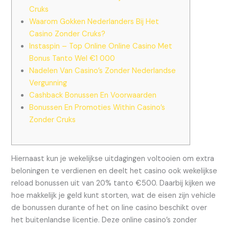
Cruks
Waarom Gokken Nederlanders Bij Het
Casino Zonder Cruks?
Instaspin – Top Online Online Casino Met
Bonus Tanto Wel €1 000
Nadelen Van Casino’s Zonder Nederlandse
Vergunning
Cashback Bonussen En Voorwaarden
Bonussen En Promoties Within Casino’s
Zonder Cruks
Hiernaast kun je wekelijkse uitdagingen voltooien om extra
beloningen te verdienen en deelt het casino ook wekelijkse
reload bonussen uit van 20% tanto €500. Daarbij kijken we
hoe makkelijk je geld kunt storten, wat de eisen zijn vehicle
de bonussen durante of het on line casino beschikt over
het buitenlandse licentie. Deze online casino’s zonder