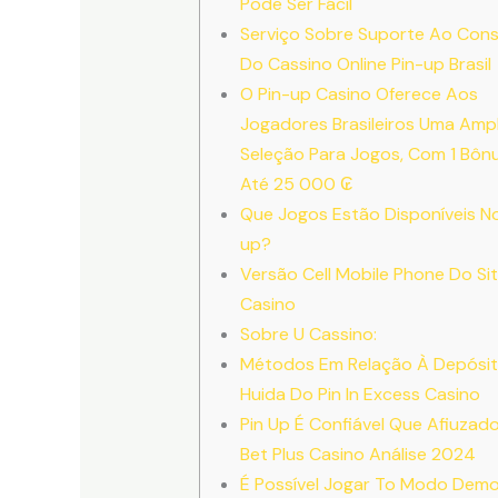
Pode Ser Fácil
Serviço Sobre Suporte Ao Con
Do Cassino Online Pin-up Brasil
O Pin-up Casino Oferece Aos
Jogadores Brasileiros Uma Amp
Seleção Para Jogos, Com 1 Bôn
Até 25 000 ₢
Que Jogos Estão Disponíveis No
up?
Versão Cell Mobile Phone Do Si
Casino
Sobre U Cassino:
Métodos Em Relação À Depósit
Huida Do Pin In Excess Casino
Pin Up É Confiável Que Afiuzad
Bet Plus Casino Análise 2024
É Possível Jogar To Modo Dem