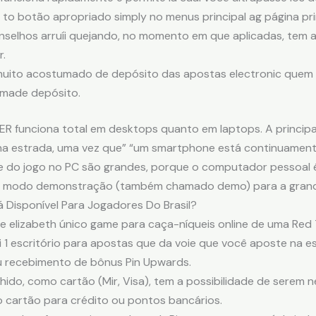
ne to botão apropriado simply no menus principal ag página pri
selhos arruíi quejando, no momento em que aplicadas, tem a 
r.
uito acostumado de depósito das apostas electronic quem es
made depósito.
R funciona total em desktops quanto em laptops. A principal
r na estrada, uma vez que” “um smartphone está continuame
e do jogo no PC são grandes, porque o computador pessoal é
no modo demonstração (também chamado demo) para a grande
 Disponível Para Jogadores Do Brasil?
te elizabeth único game para caça-níqueis online de uma Red
 1 escritório para apostas que da voie que você aposte na 
u recebimento de bônus Pin Upwards.
o, como cartão (Mir, Visa), tem a possibilidade de serem n
 cartão para crédito ou pontos bancários.