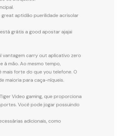
ncipal.
great aptidão puerilidade acrisolar
tá grátis a good apostar ajajai
 vantagem carry out aplicativo zero
nte à mão. Ao mesmo tempo,
 mais forte do que you telefone. O
 maioria para caça-níqueis.
 Tiger Video gaming, que proporciona
esportes. Você pode jogar possuindo
ecessárias adicionais, como