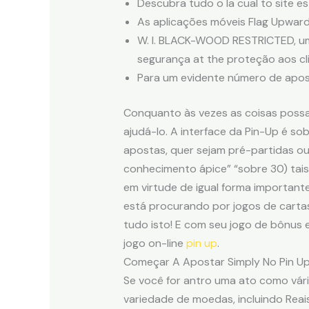
Descubra tudo o la cual to site e
As aplicações móveis Flag Upward
W. I. BLACK-WOOD RESTRICTED, uma
segurança at the proteção aos cl
Para um evidente número de aposta
Conquanto às vezes as coisas possam
ajudá-lo. A interface da Pin-Up é sob
apostas, quer sejam pré-partidas o
conhecimento ápice” “sobre 30) tais 
em virtude de igual forma important
está procurando por jogos de cartas
tudo isto! E com seu jogo de bônus 
jogo on-line
pin up
.
Começar A Apostar Simply No Pin Up 
Se você for antro uma ato como vár
variedade de moedas, incluindo Reais