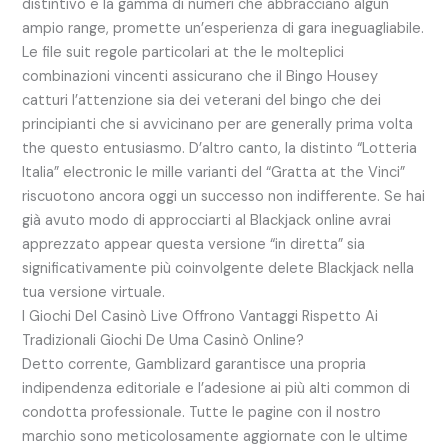
distintivo e la gamma di numeri che abbracciano algun
ampio range, promette un’esperienza di gara ineguagliabile.
Le file suit regole particolari at the le molteplici
combinazioni vincenti assicurano che il Bingo Housey
catturi l’attenzione sia dei veterani del bingo che dei
principianti che si avvicinano per are generally prima volta
the questo entusiasmo. D’altro canto, la distinto “Lotteria
Italia” electronic le mille varianti del “Gratta at the Vinci”
riscuotono ancora oggi un successo non indifferente. Se hai
già avuto modo di approcciarti al Blackjack online avrai
apprezzato appear questa versione “in diretta” sia
significativamente più coinvolgente delete Blackjack nella
tua versione virtuale.
I Giochi Del Casinò Live Offrono Vantaggi Rispetto Ai
Tradizionali Giochi De Uma Casinò Online?
Detto corrente, Gamblizard garantisce una propria
indipendenza editoriale e l’adesione ai più alti common di
condotta professionale. Tutte le pagine con il nostro
marchio sono meticolosamente aggiornate con le ultime