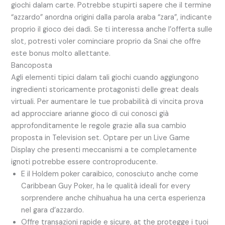
giochi dalam carte. Potrebbe stupirti sapere che il termine
“azzardo” anordna origini dalla parola araba “zara”, indicante
proprio il gioco dei dadi. Se ti interessa anche l’offerta sulle
slot, potresti voler cominciare proprio da Snai che offre
este bonus molto allettante.
Bancoposta
Agli elementi tipici dalam tali giochi cuando aggiungono
ingredienti storicamente protagonisti delle great deals
virtuali. Per aumentare le tue probabilità di vincita prova
ad approcciare arianne gioco di cui conosci già
approfonditamente le regole grazie alla sua cambio
proposta in Television set. Optare per un Live Game
Display che presenti meccanismi a te completamente
ignoti potrebbe essere controproducente.
E il Holdem poker caraibico, conosciuto anche come
Caribbean Guy Poker, ha le qualità ideali for every
sorprendere anche chihuahua ha una certa esperienza
nel gara d’azzardo.
Offre transazioni rapide e sicure, at the protegge i tuoi