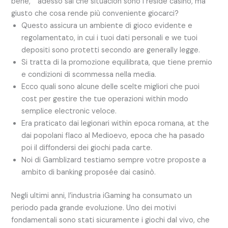
bene,” “adesso sai che situación sono i reside casinò, ma
giusto che cosa rende più conveniente giocarci?
Questo assicura un ambiente di gioco evidente e
regolamentato, in cui i tuoi dati personali e we tuoi
depositi sono protetti secondo are generally legge.
Si tratta di la promozione equilibrata, que tiene premio
e condizioni di scommessa nella media.
Ecco quali sono alcune delle scelte migliori che puoi
cost per gestire the tue operazioni within modo
semplice electronic veloce.
Era praticato dai legionari within epoca romana, at the
dai popolani flaco al Medioevo, epoca che ha pasado
poi il diffondersi dei giochi pada carte.
Noi di Gamblizard testiamo sempre votre proposte a
ambito di banking proposée dai casinò.
Negli ultimi anni, l’industria iGaming ha consumato un
periodo pada grande evoluzione. Uno dei motivi
fondamentali sono stati sicuramente i giochi dal vivo, che