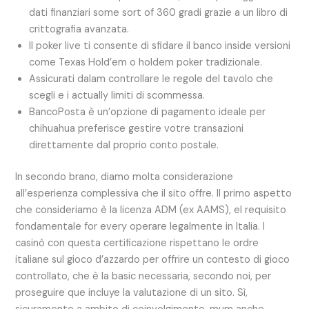
dati finanziari some sort of 360 gradi grazie a un libro di
crittografia avanzata.
Il poker live ti consente di sfidare il banco inside versioni
come Texas Hold’em o holdem poker tradizionale.
Assicurati dalam controllare le regole del tavolo che
scegli e i actually limiti di scommessa.
BancoPosta è un’opzione di pagamento ideale per
chihuahua preferisce gestire votre transazioni
direttamente dal proprio conto postale.
In secondo brano, diamo molta considerazione
all’esperienza complessiva che il sito offre. Il primo aspetto
che consideriamo è la licenza ADM (ex AAMS), el requisito
fondamentale for every operare legalmente in Italia. I
casinò con questa certificazione rispettano le ordre
italiane sul gioco d’azzardo per offrire un contesto di gioco
controllato, che è la basic necessaria, secondo noi, per
proseguire que incluye la valutazione di un sito. Sì,