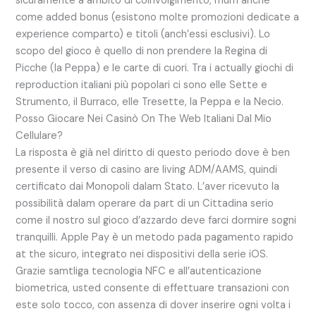
sicuramente a ambito di coinvolgimento, mum anche
come added bonus (esistono molte promozioni dedicate a
experience comparto) e titoli (anch’essi esclusivi). Lo
scopo del gioco è quello di non prendere la Regina di
Picche (la Peppa) e le carte di cuori. Tra i actually giochi di
reproduction italiani più popolari ci sono elle Sette e
Strumento, il Burraco, elle Tresette, la Peppa e la Necio.
Posso Giocare Nei Casinò On The Web Italiani Dal Mio
Cellulare?
La risposta è già nel diritto di questo periodo dove è ben
presente il verso di casino are living ADM/AAMS, quindi
certificato dai Monopoli dalam Stato. L’aver ricevuto la
possibilità dalam operare da part di un Cittadina serio
come il nostro sul gioco d’azzardo deve farci dormire sogni
tranquilli. Apple Pay è un metodo pada pagamento rapido
at the sicuro, integrato nei dispositivi della serie iOS.
Grazie samtliga tecnologia NFC e all’autenticazione
biometrica, usted consente di effettuare transazioni con
este solo tocco, con assenza di dover inserire ogni volta i