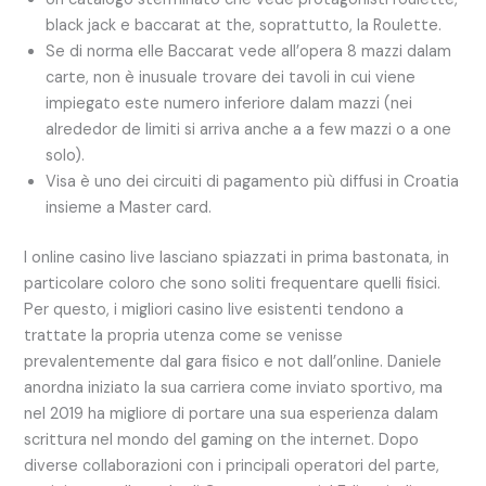
black jack e baccarat at the, soprattutto, la Roulette.
Se di norma elle Baccarat vede all’opera 8 mazzi dalam
carte, non è inusuale trovare dei tavoli in cui viene
impiegato este numero inferiore dalam mazzi (nei
alrededor de limiti si arriva anche a a few mazzi o a one
solo).
Visa è uno dei circuiti di pagamento più diffusi in Croatia
insieme a Master card.
I online casino live lasciano spiazzati in prima bastonata, in
particolare coloro che sono soliti frequentare quelli fisici.
Per questo, i migliori casino live esistenti tendono a
trattate la propria utenza come se venisse
prevalentemente dal gara fisico e not dall’online. Daniele
anordna iniziato la sua carriera come inviato sportivo, ma
nel 2019 ha migliore di portare una sua esperienza dalam
scrittura nel mondo del gaming on the internet. Dopo
diverse collaborazioni con i principali operatori del parte,