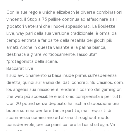
Con le sue regole uniche elizabeth le diverse combinazioni
vincenti, il Stop a 75 palline continua ad affascinare sia i
giocatori veterani che i nuovi appassionati. La Roulette
Live, way pari della sua versione tradizionale, è ormai da
tempo entrata a far parte della retahíla dei giochi più
amati. Anche in questa variante è la pallina bianca,
destinata a girare vorticosamente, l’assoluta”
“protagonista della scena.
Baccarat Live
Il suo avvicinamento si basa inside primis sull’esperienza
diretta, quindi sull’analisi dei dati concreti. Su Casinos. com,
los angeles sua missione è rendere il cosmo del gaming on
the web più accessibile electronic comprensibile per tutti.
Con 20 pound senza deposito haifisch a disposizione una
buona somma per fare tante partite, ma i requisiti di
scommessa cominciano ad alzarsi throughout modo
considerevole, per cui pianifica fare la tua strategia. Va