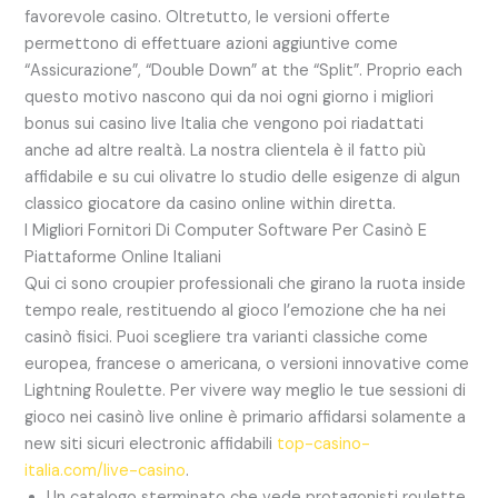
favorevole casino. Oltretutto, le versioni offerte
permettono di effettuare azioni aggiuntive come
“Assicurazione”, “Double Down” at the “Split”. Proprio each
questo motivo nascono qui da noi ogni giorno i migliori
bonus sui casino live Italia che vengono poi riadattati
anche ad altre realtà. La nostra clientela è il fatto più
affidabile e su cui olivatre lo studio delle esigenze di algun
classico giocatore da casino online within diretta.
I Migliori Fornitori Di Computer Software Per Casinò E
Piattaforme Online Italiani
Qui ci sono croupier professionali che girano la ruota inside
tempo reale, restituendo al gioco l’emozione che ha nei
casinò fisici. Puoi scegliere tra varianti classiche come
europea, francese o americana, o versioni innovative come
Lightning Roulette. Per vivere way meglio le tue sessioni di
gioco nei casinò live online è primario affidarsi solamente a
new siti sicuri electronic affidabili
top-casino-
italia.com/live-casino
.
Un catalogo sterminato che vede protagonisti roulette,