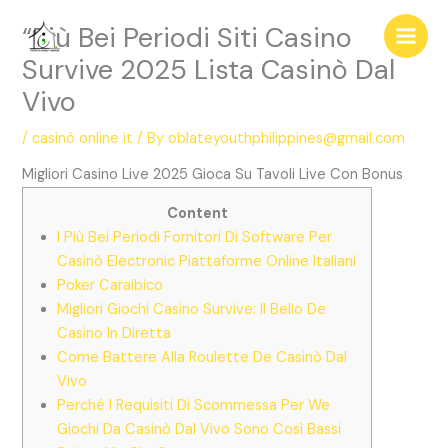
Skip
“Più Bei Periodi Siti Casino
to
content
Survive 2025 Lista Casinò Dal
Vivo
/
casinò online it
/ By
oblateyouthphilippines@gmail.com
Migliori Casino Live 2025 Gioca Su Tavoli Live Con Bonus
Content
I Più Bei Periodi Fornitori Di Software Per
Casinò Electronic Piattaforme Online Italiani
Poker Caraibico
Migliori Giochi Casino Survive: Il Bello De
Casino In Diretta
Come Battere Alla Roulette De Casinò Dal
Vivo
Perché I Requisiti Di Scommessa Per We
Giochi Da Casinò Dal Vivo Sono Così Bassi