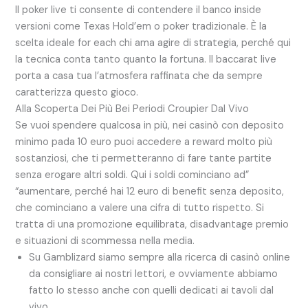
Il poker live ti consente di contendere il banco inside
versioni come Texas Hold’em o poker tradizionale. È la
scelta ideale for each chi ama agire di strategia, perché qui
la tecnica conta tanto quanto la fortuna. Il baccarat live
porta a casa tua l’atmosfera raffinata che da sempre
caratterizza questo gioco.
Alla Scoperta Dei Più Bei Periodi Croupier Dal Vivo
Se vuoi spendere qualcosa in più, nei casinò con deposito
minimo pada 10 euro puoi accedere a reward molto più
sostanziosi, che ti permetteranno di fare tante partite
senza erogare altri soldi. Qui i soldi cominciano ad”
“aumentare, perché hai 12 euro di benefit senza deposito,
che cominciano a valere una cifra di tutto rispetto. Si
tratta di una promozione equilibrata, disadvantage premio
e situazioni di scommessa nella media.
Su Gamblizard siamo sempre alla ricerca di casinò online
da consigliare ai nostri lettori, e ovviamente abbiamo
fatto lo stesso anche con quelli dedicati ai tavoli dal
vivo.