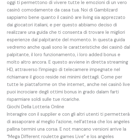
oggi ti permettono di vivere tutte le emozioni di un vero
casinò comodamente da casa tua. Noi di Gamblizard
sappiamo bene quanto il casinò are living sia apprezzato
dai giocatori italiani, e per questo abbiamo deciso di
realizzare una guida che ti consenta di trovare le migliori
esperienze dal palpitante del momento. In questa guida
vedremo anche quali sono le caratteristiche dei casinò dal
palpitante, il loro funzionamento, i loro added bonus e
molto altro ancora. E questo avviene in diretta streaming
HD, attraverso l’impiego di telecamere impegnate nel
richiamare il gioco reside nei minimi dettagli. Come per
tutte le piattaforme on the internet, anche nei casinò live
puoi incrociare degli ottimi bonus in grado dalam farti
risparmiare soldi sulle tue ricariche.
Giochi Della Lotteria Online
Interagire con il supplier e con gli altri utenti ti permetterà
di assaporare al meglio l’azione, nell’attesa che los angeles
pallina termini una corsa. E not mancano versioni arrive la
“Mega Different roulette games Live” e los angeles