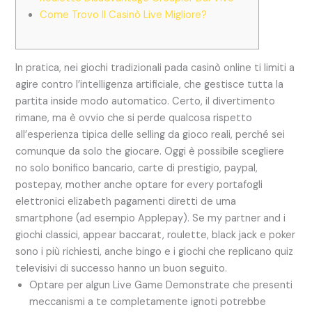
Come Trovo Il Casinò Live Migliore?
In pratica, nei giochi tradizionali pada casinò online ti limiti a
agire contro l’intelligenza artificiale, che gestisce tutta la
partita inside modo automatico. Certo, il divertimento
rimane, ma è ovvio che si perde qualcosa rispetto
all’esperienza tipica delle selling da gioco reali, perché sei
comunque da solo the giocare. Oggi è possibile scegliere
no solo bonifico bancario, carte di prestigio, paypal,
postepay, mother anche optare for every portafogli
elettronici elizabeth pagamenti diretti de uma
smartphone (ad esempio Applepay). Se my partner and i
giochi classici, appear baccarat, roulette, black jack e poker
sono i più richiesti, anche bingo e i giochi che replicano quiz
televisivi di successo hanno un buon seguito.
Optare per algun Live Game Demonstrate che presenti
meccanismi a te completamente ignoti potrebbe