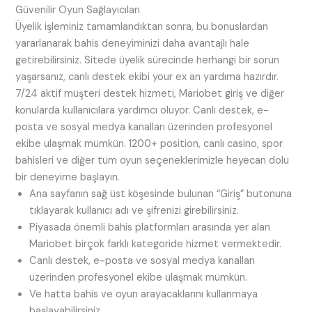
Güvenilir Oyun Sağlayıcıları
Üyelik işleminiz tamamlandıktan sonra, bu bonuslardan
yararlanarak bahis deneyiminizi daha avantajlı hale
getirebilirsiniz. Sitede üyelik sürecinde herhangi bir sorun
yaşarsanız, canlı destek ekibi your ex an yardıma hazırdır.
7/24 aktif müşteri destek hizmeti, Mariobet giriş ve diğer
konularda kullanıcılara yardımcı oluyor. Canlı destek, e-
posta ve sosyal medya kanalları üzerinden profesyonel
ekibe ulaşmak mümkün. 1200+ position, canlı casino, spor
bahisleri ve diğer tüm oyun seçeneklerimizle heyecan dolu
bir deneyime başlayın.
Ana sayfanın sağ üst köşesinde bulunan “Giriş” butonuna
tıklayarak kullanıcı adı ve şifrenizi girebilirsiniz.
Piyasada önemli bahis platformları arasında yer alan
Mariobet birçok farklı kategoride hizmet vermektedir.
Canlı destek, e-posta ve sosyal medya kanalları
üzerinden profesyonel ekibe ulaşmak mümkün.
Ve hatta bahis ve oyun arayacaklarını kullanmaya
başlayabilirsiniz.