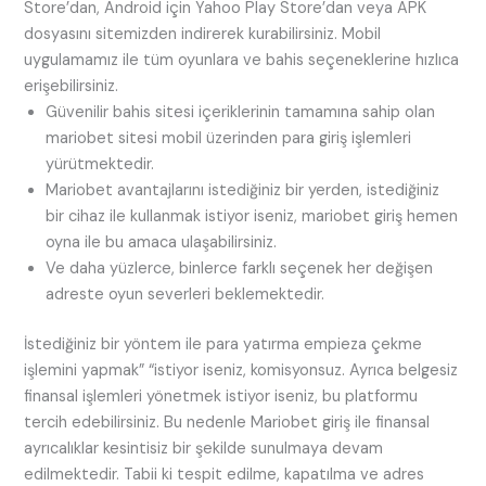
Store’dan, Android için Yahoo Play Store’dan veya APK
dosyasını sitemizden indirerek kurabilirsiniz. Mobil
uygulamamız ile tüm oyunlara ve bahis seçeneklerine hızlıca
erişebilirsiniz.
Güvenilir bahis sitesi içeriklerinin tamamına sahip olan
mariobet sitesi mobil üzerinden para giriş işlemleri
yürütmektedir.
Mariobet avantajlarını istediğiniz bir yerden, istediğiniz
bir cihaz ile kullanmak istiyor iseniz, mariobet giriş hemen
oyna ile bu amaca ulaşabilirsiniz.
Ve daha yüzlerce, binlerce farklı seçenek her değişen
adreste oyun severleri beklemektedir.
İstediğiniz bir yöntem ile para yatırma empieza çekme
işlemini yapmak” “istiyor iseniz, komisyonsuz. Ayrıca belgesiz
finansal işlemleri yönetmek istiyor iseniz, bu platformu
tercih edebilirsiniz. Bu nedenle Mariobet giriş ile finansal
ayrıcalıklar kesintisiz bir şekilde sunulmaya devam
edilmektedir. Tabii ki tespit edilme, kapatılma ve adres