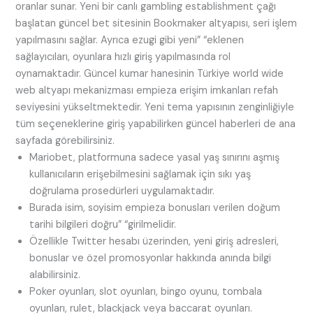
oranlar sunar. Yeni bir canlı gambling establishment çağı
başlatan güncel bet sitesinin Bookmaker altyapısı, seri işlem
yapılmasını sağlar. Ayrıca ezugi gibi yeni” “eklenen
sağlayıcıları, oyunlara hızlı giriş yapılmasında rol
oynamaktadır. Güncel kumar hanesinin Türkiye world wide
web altyapı mekanizması empieza erişim imkanları refah
seviyesini yükseltmektedir. Yeni tema yapısının zenginliğiyle
tüm seçeneklerine giriş yapabilirken güncel haberleri de ana
sayfada görebilirsiniz.
Mariobet, platformuna sadece yasal yaş sınırını aşmış
kullanıcıların erişebilmesini sağlamak için sıkı yaş
doğrulama prosedürleri uygulamaktadır.
Burada isim, soyisim empieza bonusları verilen doğum
tarihi bilgileri doğru” “girilmelidir.
Özellikle Twitter hesabı üzerinden, yeni giriş adresleri,
bonuslar ve özel promosyonlar hakkında anında bilgi
alabilirsiniz.
Poker oyunları, slot oyunları, bingo oyunu, tombala
oyunları, rulet, blackjack veya baccarat oyunları.