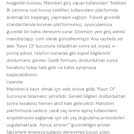
hoşgeldin bonusu, Mariobet giriş yapan kullanıcıları” “bekliyor.
İlk yatırıma özel bonus teklifleri, kullanıcıların platformda
avantajlı bir başlangıç yapmasını sağlıyor. Yüksek güvenlik
standartlarıyla korunan platformumuz, oyuncularınıza
güvenilir bir bahis deneyimi sunar. Sitemizin yeni giriş adresi
mariobetapp. com olarak güncellenmiştir. Ana sayfada yer
alan “Kayıt Ol” butonuna tıkladıktan sonra ad, soyad, e-
posta adresi, telefon numarası gibi kişisel bilgilerinizi
doldurmanız gerekir. Üyelik formunu doldurduktan sonra
hesabınız hidup hale gelir ve bahis oynamaya
başlayabilirsiniz.
Lisanslar
Mariobet’e kayıt olmak için web siteye gidip “Kayıt Ol”
butonuna tıklamanız yeterlidir. Gerekli bilgileri doldurduktan
sonra hesabınız hemen aktif hale gelecektir. Mariobet,
platformuna sadece yasal yaş sınırını aşmış kullanıcıların
erişebilmesini sağlamak için sıkı yaş doğrulama prosedürleri
uygulamaktadır. Ayrıca, sitenin” “güvenilirliğini artıran
faktörlere empieza kullanıcı deneyimini boost eden