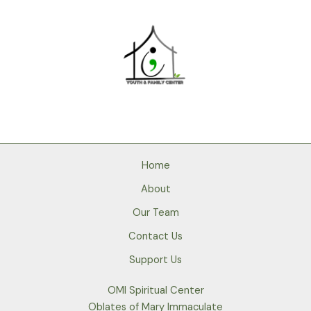
Home
About
Our Team
Contact Us
Support Us
OMI Spiritual Center
Oblates of Mary Immaculate