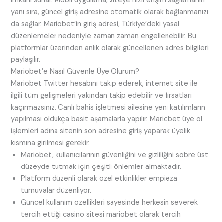
imkanı sunar. Mobil uygulama, siteye hızlı erişim sağlamanın
yanı sıra, güncel giriş adresine otomatik olarak bağlanmanızı
da sağlar. Mariobet’in giriş adresi, Türkiye’deki yasal
düzenlemeler nedeniyle zaman zaman engellenebilir. Bu
platformlar üzerinden anlık olarak güncellenen adres bilgileri
paylaşılır.
Mariobet’e Nasıl Güvenle Üye Olurum?
Mariobet Twitter hesabını takip ederek, internet site ile
ilgili tüm gelişmeleri yakından takip edebilir ve fırsatları
kaçırmazsınız. Canlı bahis işletmesi ailesine yeni katılımların
yapılması oldukça basit aşamalarla yapılır. Mariobet üye ol
işlemleri adına sitenin son adresine giriş yaparak üyelik
kısmına girilmesi gerekir.
Mariobet, kullanıcılarının güvenliğini ve gizliliğini sobre üst
düzeyde tutmak için çeşitli önlemler almaktadır.
Platform düzenli olarak özel etkinlikler empieza
turnuvalar düzenliyor.
Güncel kullanım özellikleri sayesinde herkesin severek
tercih ettiği casino sitesi mariobet olarak tercih