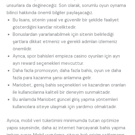
unsurlara da değineceğiz. Son olarak, sorumlu oyun oynama
bilinci hakkında önemli bilgiler paylaşacağız.
Bu lisans, sitenin yasal ve güvenilir bir şekilde faaliyet
gösterdiğini kanıtlar niteliktedir.
Bonuslardan yararlanabilmek için sitenin belirlediği
şartlara dikkat etmeniz ve gerekli adımları izlemeniz
önemlidir.
Ayrıca, spor bahisleri empieza casino oyunları için ayrı
ayrı reward seçenekleri mevcuttur.
Daha fazla promosyon, daha fazla bahis, oyun ve daha
fazla para kazanma şansı anlamına gelir.
Mariobet, geniş bahis seçenekleri ve kazandıran oranları
ile kullanıcılarına kaliteli bir deneyim sunmaktadır.
Bu anlamda Mariobet güncel giriş yapma yöntemleri
kullanıcılara siteye ulaşmak için yardımcı olmaktadır.
Ayrıca, mobil veri tüketimini minimumda tutan optimize
yapısı sayesinde, daha az internet harcayarak bahis yapma