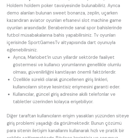
Holdem holdem poker tavsiyesinde bulunabiliriz. Ayrıca
demo alanları bulunan sweet bonanza, zeplin, uçarken
kazandıran aviator oyunları efsanevi slot machine game
oyunları arasındadır. Beraberinde sanal spor bahislerinde
futbol müsabakalarına bahis yapabilirsiniz. Tv oyunları
içerisinde SportGamesTv altyapısında dart oyunuyla
eğlenebilirsiniz.
Ayrıca, Mariobet’in uzun yıllardır sektörde faaliyet
göstermesi ve kullanıcı yorumlarının genellikle olumlu
olması, güvenilirliğini kanıtlayan önemli faktörlerdir.
Özellikle sürekli olarak güncellenen giriş linkleri,
kullanıcıların siteye kesintisiz erişmesini garanti eder.
Kullanıcılar, güncel giriş adresine akıllı telefonlar ve
tabletler üzerinden kolayca erişebiliyor.
Diğer taraftan kullanıcıların erişim yasakları yüzünden siteye
giriş problemi yaşadığı da görülmektedir. Bunun çözümü
para sitenin iletişim kanallarını kullanarak hızlı ve pratik bir