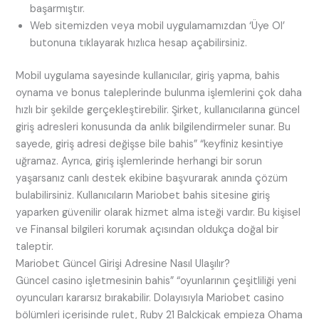
başarmıştır.
Web sitemizden veya mobil uygulamamızdan ‘Üye Ol’
butonuna tıklayarak hızlıca hesap açabilirsiniz.
Mobil uygulama sayesinde kullanıcılar, giriş yapma, bahis
oynama ve bonus taleplerinde bulunma işlemlerini çok daha
hızlı bir şekilde gerçekleştirebilir. Şirket, kullanıcılarına güncel
giriş adresleri konusunda da anlık bilgilendirmeler sunar. Bu
sayede, giriş adresi değişse bile bahis” “keyfiniz kesintiye
uğramaz. Ayrıca, giriş işlemlerinde herhangi bir sorun
yaşarsanız canlı destek ekibine başvurarak anında çözüm
bulabilirsiniz. Kullanıcıların Mariobet bahis sitesine giriş
yaparken güvenilir olarak hizmet alma isteği vardır. Bu kişisel
ve Finansal bilgileri korumak açısından oldukça doğal bir
taleptir.
Mariobet Güncel Girişi Adresine Nasıl Ulaşılır?
Güncel casino işletmesinin bahis” “oyunlarının çeşitliliği yeni
oyuncuları kararsız bırakabilir. Dolayısıyla Mariobet casino
bölümleri içerisinde rulet, Ruby 21 Balckjcak empieza Ohama