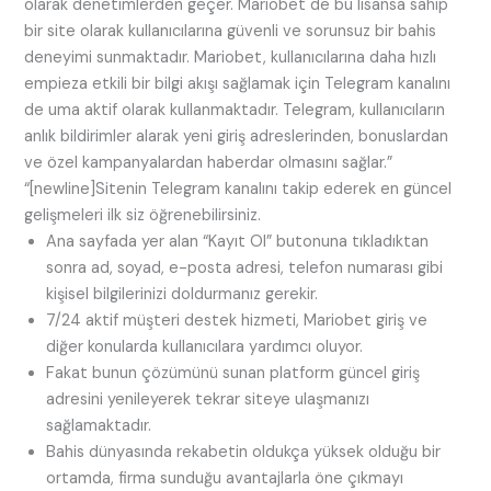
olarak denetimlerden geçer. Mariobet de bu lisansa sahip
bir site olarak kullanıcılarına güvenli ve sorunsuz bir bahis
deneyimi sunmaktadır. Mariobet, kullanıcılarına daha hızlı
empieza etkili bir bilgi akışı sağlamak için Telegram kanalını
de uma aktif olarak kullanmaktadır. Telegram, kullanıcıların
anlık bildirimler alarak yeni giriş adreslerinden, bonuslardan
ve özel kampanyalardan haberdar olmasını sağlar.”
“[newline]Sitenin Telegram kanalını takip ederek en güncel
gelişmeleri ilk siz öğrenebilirsiniz.
Ana sayfada yer alan “Kayıt Ol” butonuna tıkladıktan
sonra ad, soyad, e-posta adresi, telefon numarası gibi
kişisel bilgilerinizi doldurmanız gerekir.
7/24 aktif müşteri destek hizmeti, Mariobet giriş ve
diğer konularda kullanıcılara yardımcı oluyor.
Fakat bunun çözümünü sunan platform güncel giriş
adresini yenileyerek tekrar siteye ulaşmanızı
sağlamaktadır.
Bahis dünyasında rekabetin oldukça yüksek olduğu bir
ortamda, firma sunduğu avantajlarla öne çıkmayı