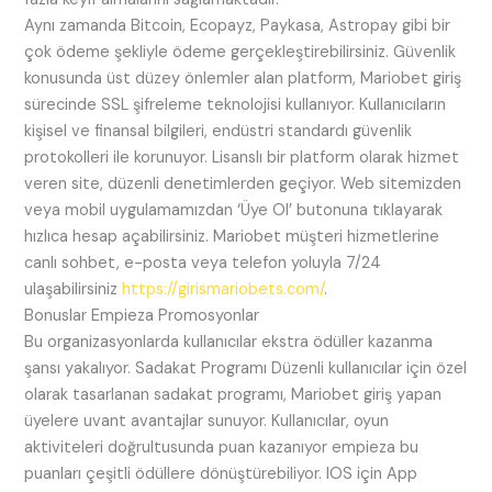
Aynı zamanda Bitcoin, Ecopayz, Paykasa, Astropay gibi bir
çok ödeme şekliyle ödeme gerçekleştirebilirsiniz. Güvenlik
konusunda üst düzey önlemler alan platform, Mariobet giriş
sürecinde SSL şifreleme teknolojisi kullanıyor. Kullanıcıların
kişisel ve finansal bilgileri, endüstri standardı güvenlik
protokolleri ile korunuyor. Lisanslı bir platform olarak hizmet
veren site, düzenli denetimlerden geçiyor. Web sitemizden
veya mobil uygulamamızdan ‘Üye Ol’ butonuna tıklayarak
hızlıca hesap açabilirsiniz. Mariobet müşteri hizmetlerine
canlı sohbet, e-posta veya telefon yoluyla 7/24
ulaşabilirsiniz
https://girismariobets.com/
.
Bonuslar Empieza Promosyonlar
Bu organizasyonlarda kullanıcılar ekstra ödüller kazanma
şansı yakalıyor. Sadakat Programı Düzenli kullanıcılar için özel
olarak tasarlanan sadakat programı, Mariobet giriş yapan
üyelere uvant avantajlar sunuyor. Kullanıcılar, oyun
aktiviteleri doğrultusunda puan kazanıyor empieza bu
puanları çeşitli ödüllere dönüştürebiliyor. IOS için App