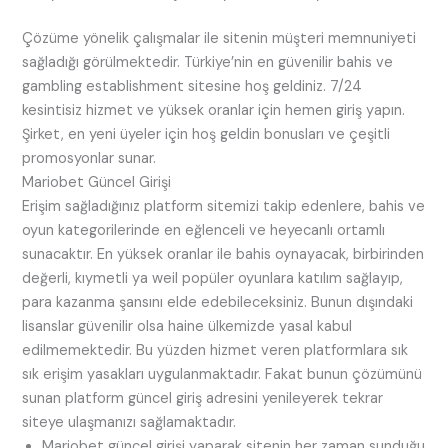
Çözüme yönelik çalışmalar ile sitenin müşteri memnuniyeti
sağladığı görülmektedir. Türkiye’nin en güvenilir bahis ve
gambling establishment sitesine hoş geldiniz. 7/24
kesintisiz hizmet ve yüksek oranlar için hemen giriş yapın.
Şirket, en yeni üyeler için hoş geldin bonusları ve çeşitli
promosyonlar sunar.
Mariobet Güncel Girişi
Erişim sağladığınız platform sitemizi takip edenlere, bahis ve
oyun kategorilerinde en eğlenceli ve heyecanlı ortamlı
sunacaktır. En yüksek oranlar ile bahis oynayacak, birbirinden
değerli, kıymetli ya weil popüler oyunlara katılım sağlayıp,
para kazanma şansını elde edebileceksiniz. Bunun dışındaki
lisanslar güvenilir olsa haine ülkemizde yasal kabul
edilmemektedir. Bu yüzden hizmet veren platformlara sık
sık erişim yasakları uygulanmaktadır. Fakat bunun çözümünü
sunan platform güncel giriş adresini yenileyerek tekrar
siteye ulaşmanızı sağlamaktadır.
Mariobet güncel girişi yaparak sitenin her zaman sunduğu