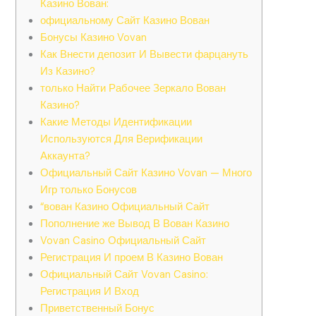
Казино Вован:
официальному Сайт Казино Вован
Бонусы Казино Vovan
Как Внести депозит И Вывести фарцануть
Из Казино?
только Найти Рабочее Зеркало Вован
Казино?
Какие Методы Идентификации
Используются Для Верификации
Аккаунта?
Официальный Сайт Казино Vovan — Много
Игр только Бонусов
“вован Казино Официальный Сайт
Пополнение же Вывод В Вован Казино
Vovan Casino Официальный Сайт
Регистрация И проем В Казино Вован
Официальный Сайт Vovan Casino:
Регистрация И Вход
Приветственный Бонус