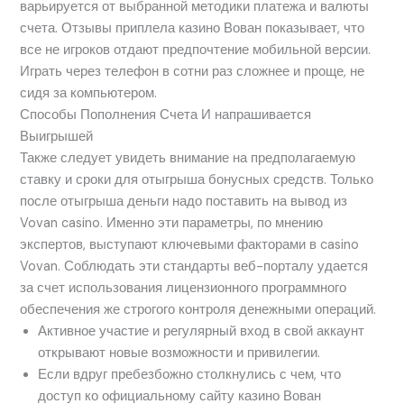
варьируется от выбранной методики платежа и валюты
счета. Отзывы приплела казино Вован показывает, что
все не игроков отдают предпочтение мобильной версии.
Играть через телефон в сотни раз сложнее и проще, не
сидя за компьютером.
Способы Пополнения Счета И напрашивается
Выигрышей
Также следует увидеть внимание на предполагаемую
ставку и сроки для отыгрыша бонусных средств. Только
после отыгрыша деньги надо поставить на вывод из
Vovan casino. Именно эти параметры, по мнению
экспертов, выступают ключевыми факторами в casino
Vovan. Соблюдать эти стандарты веб-порталу удается
за счет использования лицензионного программного
обеспечения же строгого контроля денежными операций.
Активное участие и регулярный вход в свой аккаунт
открывают новые возможности и привилегии.
Если вдруг пребезбожно столкнулись с чем, что
доступ ко официальному сайту казино Вован