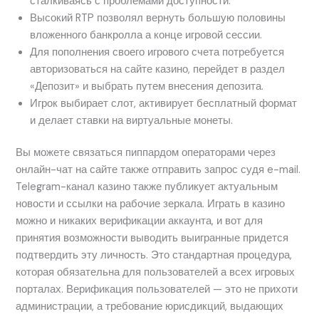
сталкиваясь с проблемами доступности.
Высокий RTP позволял вернуть большую половины
вложенного банкролла а конце игровой сессии.
Для пополнения своего игрового счета потребуется
авторизоваться на сайте казино, перейдет в раздел
«Депозит» и выбрать путем внесения депозита.
Игрок выбирает слот, активирует бесплатный формат
и делает ставки на виртуальные монеты.
Вы можете связаться пиппардом операторами через
онлайн-чат на сайте также отправить запрос судя e-mail.
Telegram-канал казино также публикует актуальным
новости и ссылки на рабочие зеркала. Играть в казино
можно и никаких верификации аккаунта, и вот для
принятия возможности выводить выигранные придется
подтвердить эту личность. Это стандартная процедура,
которая обязательна для пользователей а всех игровых
порталах. Верификация пользователей — это не прихоти
администрации, а требование юрисдикций, выдающих