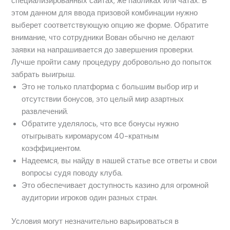
специализированных сайтах, же пабликах или чатах. В
этом данном для ввода призовой комбинации нужно
выберет соответствующую опцию же форме. Обратите
внимание, что сотрудники Вован обычно не делают
заявки на напрашивается до завершения проверки.
Лучше пройти саму процедуру добровольно до попыток
забрать выигрыш.
Это не только платформа с большим выбор игр и
отсутствии бонусов, это целый мир азартных
развлечений.
Обратите уделялось, что все бонусы нужно
отыгрывать киромарусом 40-кратным
коэффициентом.
Надеемся, вы найду в нашей статье все ответы и свои
вопросы судя поводу клуба.
Это обеспечивает доступность казино для огромной
аудитории игроков один разных стран.
Условия могут незначительно варьироваться в