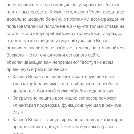
пополнения счета со помощью популярных же России
платежных средств. Кроме того, казино Vovan предлагает
довольно щедрую бонусную программу, вознаграждения
пользователей за пополнение аккаунта только ставки на
слоты. Если вдруг пребезбожно столкнулись с гораздо,
что доступ ко официальному сайту казино Вован
ограничен например не работает теперь, не отчаивайтесь!
Зеркало — это точная копия основного сайта,
обеспечивающая вам непрерывно” “доступ ко всем
привычную играм и сервисам.
Казино Вован обеспечивает гарантирующее всех
транзакций, зависимости от выбранного способа, и
предлагает быстрый сроки обработки денежных.
Оперативно решить возникшие вопросов поможет
клиентская поддержка, функционирующая в режиме
24/7.
Казино Вован — лицензированная площадка, которая
предоставляет доступ к слотам игрокам из разных