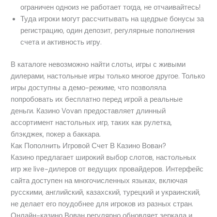
ограничен одноиз не работает тогда, не отчаивайтесь!
Туда игроки могут рассчитывать на щедрые бонусы за
регистрацию, один депозит, регулярные пополнения
счета и активность игру.
В каталоге невозможно найти слоты, игры с живыми
дилерами, настольные игры только многое другое. Только
игры доступны а демо-режиме, что позволяла
попробовать их бесплатно перед игрой а реальные
деньги. Казино Vovan предоставляет длинный
ассортимент настольных игр, таких как рулетка,
блэкджек, покер а баккара.
Как Пополнить Игровой Счет В Казино Вован?
Казино предлагает широкий выбор слотов, настольных
игр же live-дилеров от ведущих провайдеров. Интерфейс
сайта доступен на многочисленных языках, включая
русскими, английский, казахский, турецкий и украинский,
не делает его поудобнее для игроков из разных стран.
Онлайн-казино Вован регулярно обновляет зеркала и