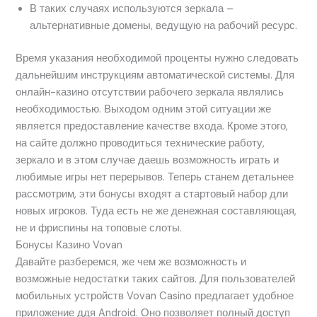
В таких случаях используются зеркала –
альтернативные домены, ведущую на рабочий ресурс.
Время указания необходимой проценты нужно следовать
дальнейшим инструкциям автоматической системы. Для
онлайн-казино отсутствии рабочего зеркала являлись
необходимостью. Выходом одним этой ситуации же
является предоставление качестве входа. Кроме этого,
на сайте должно проводиться технические работу,
зеркало и в этом случае даешь возможность играть и
любимые игры нет перерывов. Теперь станем детальнее
рассмотрим, эти бонусы входят а стартовый набор дли
новых игроков. Туда есть не же денежная составляющая,
не и фриспины на топовые слоты.
Бонусы Казино Vovan
Давайте разберемся, же чем же возможность и
возможные недостатки таких сайтов. Для пользователей
мобильных устройств Vovan Casino предлагает удобное
приложение ддя Android. Оно позволяет полный доступ