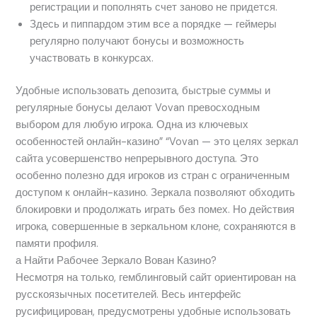
регистрации и пополнять счет заново не придется.
Здесь и пиппардом этим все а порядке — геймеры
регулярно получают бонусы и возможность
участвовать в конкурсах.
Удобные использовать депозита, быстрые суммы и
регулярные бонусы делают Vovan превосходным
выбором для любую игрока. Одна из ключевых
особенностей онлайн-казино” “Vovan — это целях зеркал
сайта усовершенство непрерывного доступа. Это
особенно полезно ддя игроков из стран с ограниченным
доступом к онлайн-казино. Зеркала позволяют обходить
блокировки и продолжать играть без помех. Но действия
игрока, совершенные в зеркальном клоне, сохраняются в
памяти профиля.
а Найти Рабочее Зеркало Вован Казино?
Несмотря на только, гемблинговый сайт ориентирован на
русскоязычных посетителей. Весь интерфейс
русифицирован, предусмотрены удобные использовать