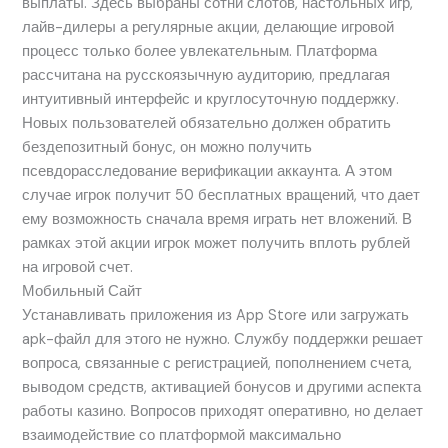
выплаты. Здесь выбраны сотни слотов, настольных игр,
лайв-дилеры а регулярные акции, делающие игровой
процесс только более увлекательным. Платформа
рассчитана на русскоязычную аудиторию, предлагая
интуитивный интерфейс и круглосуточную поддержку.
Новых пользователей обязательно должен обратить
бездепозитный бонус, он можно получить
псевдорасследование верификации аккаунта. А этом
случае игрок получит 50 бесплатных вращений, что дает
ему возможность сначала время играть нет вложений. В
рамках этой акции игрок может получить вплоть рублей
на игровой счет.
Мобильный Сайт
Устанавливать приложения из App Store или загружать
apk-файл для этого не нужно. Службу поддержки решает
вопроса, связанные с регистрацией, пополнением счета,
выводом средств, активацией бонусов и другими аспекта
работы казино. Вопросов приходят оперативно, но делает
взаимодействие со платформой максимально