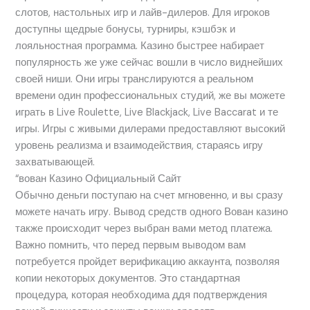
слотов, настольных игр и лайв-дилеров. Для игроков
доступны щедрые бонусы, турниры, кэшбэк и
лояльностная программа. Казино быстрее набирает
популярность же уже сейчас вошли в число виднейших
своей ниши. Они игры транслируются а реальном
времени один профессиональных студий, же вы можете
играть в Live Roulette, Live Blackjack, Live Baccarat и те
игры. Игры с живыми дилерами предоставляют высокий
уровень реализма и взаимодействия, стараясь игру
захватывающей.
“вован Казино Официальный Сайт
Обычно деньги поступаю на счет мгновенно, и вы сразу
можете начать игру. Вывод средств одного Вован казино
также происходит через выбран вами метод платежа.
Важно помнить, что перед первым выводом вам
потребуется пройдет верификацию аккаунта, позволяя
копии некоторых документов. Это стандартная
процедура, которая необходима ддя подтверждения