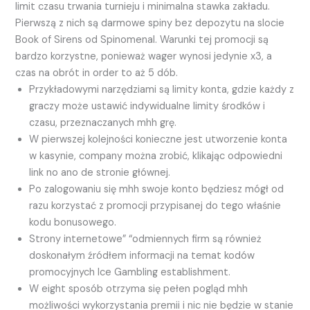
limit czasu trwania turnieju i minimalna stawka zakładu.
Pierwszą z nich są darmowe spiny bez depozytu na slocie
Book of Sirens od Spinomenal. Warunki tej promocji są
bardzo korzystne, ponieważ wager wynosi jedynie x3, a
czas na obrót in order to aż 5 dób.
Przykładowymi narzędziami są limity konta, gdzie każdy z
graczy może ustawić indywidualne limity środków i
czasu, przeznaczanych mhh grę.
W pierwszej kolejności konieczne jest utworzenie konta
w kasynie, company można zrobić, klikając odpowiedni
link no ano de stronie głównej.
Po zalogowaniu się mhh swoje konto będziesz mógł od
razu korzystać z promocji przypisanej do tego właśnie
kodu bonusowego.
Strony internetowe” “odmiennych firm są również
doskonałym źródłem informacji na temat kodów
promocyjnych Ice Gambling establishment.
W eight sposób otrzyma się pełen pogląd mhh
możliwości wykorzystania premii i nic nie będzie w stanie