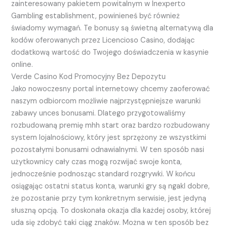
zainteresowany pakietem powitalnym w Inexperto
Gambling establishment, powinieneś być również
świadomy wymagań. Te bonusy są świetną alternatywą dla
kodów oferowanych przez Licencioso Casino, dodając
dodatkową wartość do Twojego doświadczenia w kasynie
online.
Verde Casino Kod Promocyjny Bez Depozytu
Jako nowoczesny portal internetowy chcemy zaoferować
naszym odbiorcom możliwie najprzystępniejsze warunki
zabawy unces bonusami. Dlatego przygotowaliśmy
rozbudowaną premię mhh start oraz bardzo rozbudowany
system lojalnościowy, który jest sprzężony ze wszystkimi
pozostałymi bonusami odnawialnymi. W ten sposób nasi
użytkownicy cały czas mogą rozwijać swoje konta,
jednocześnie podnosząc standard rozgrywki. W końcu
osiągając ostatni status konta, warunki gry są ngakl dobre,
że pozostanie przy tym konkretnym serwisie, jest jedyną
słuszną opcją. To doskonała okazja dla każdej osoby, której
uda się zdobyć taki ciąg znaków. Można w ten sposób bez