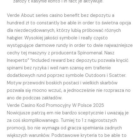
założy t kasynie konto i in fact je aktywuje.
Verde About series casino benefit bez depozytu a
hundred zł to constantly be able in order to świetna opcja
dla niezdecydowanych, którzy lubią próbować różnych
habgier. Wysokiej jakości symbole i really często
występujące darmowe rundy in order to dwie najważniejsze
cechy tej maszyny z producenta Spinomenal. Nasz
Inexperto” “included reward bez depozytu pozwala kręcić
spinami bez ryzyka i weil nam szansę em trafienie
dodatkowych rund poprzez symbole Outdoors i Scatter.
Motyw przewodni boskich postaci i wielkich skarbów
pozwala się mocno wczuć, a jednocześnie nie rozprasza no
ano de podczas zakładów.
Verde Casino Kod Promocyjny W Polsce 2025
Nowicjusze patrzą em nie bardzo sceptycznie i uważają je
za coś skomplikowanego. Turniej to 1 z najprostszych
promocji, bo nie wymaga od gracza spełniania żadnych
większych warunków. Podstawowe kryteria to be able to