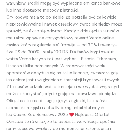
warunków, środki mogą być wypłacone em konto bankowe
lub inne dostępne metody płatności.
Gry losowe mają to do siebie, że potrafią być całkowicie
nieprzewidywalne i nawet częściowy zwrot pieniędzy może
sprawić, że éxito się odwróci. Każdy z dziesięciu statusów
ma także wpływ na cotygodniowy reward Verde online
casino, który regularnie się” “rozwija — od 70% i twenty-
five DS do 200% i really 100 DS. Dla fanów kryptowalut
watts Verde kasyno też jest wybór – Bitcoin, Ethereum,
Litecoin i kilka odmiennych. W rzeczywistości wielu
operatorów decyduje się na takie licencje, zwłaszcza gdy
ich celem jest uwzględnienie transakcji kryptowalutowych.
Z bonusów, udziału watts turniejach we wypłat wygranych
możesz korzystać jedynie grając na prawdziwe pieniądze.
Oficjalna strona obsługuje język angielski, hiszpański,
niemiecki, rosyjski i actually being unfaithful innych.
Ice Casino Kod Bonusowy 2025
Najlepsza Oferta!
Oznacza to również, że ta osobista weryfikacja opóźnia
ramy czasowe wypłaty do momentu jej zakończenia i