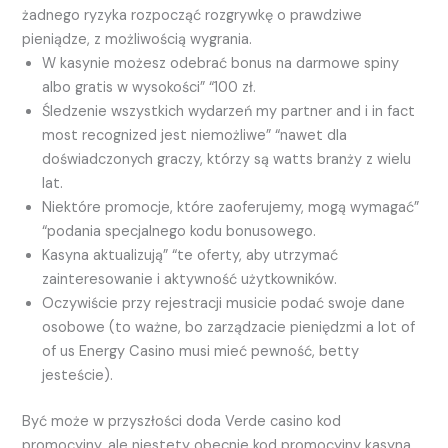
żadnego ryzyka rozpocząć rozgrywkę o prawdziwe
pieniądze, z możliwością wygrania.
W kasynie możesz odebrać bonus na darmowe spiny
albo gratis w wysokości” “100 zł.
Śledzenie wszystkich wydarzeń my partner and i in fact
most recognized jest niemożliwe” “nawet dla
doświadczonych graczy, którzy są watts branży z wielu
lat.
Niektóre promocje, które zaoferujemy, mogą wymagać”
“podania specjalnego kodu bonusowego.
Kasyna aktualizują” “te oferty, aby utrzymać
zainteresowanie i aktywność użytkowników.
Oczywiście przy rejestracji musicie podać swoje dane
osobowe (to ważne, bo zarządzacie pieniędzmi a lot of
of us Energy Casino musi mieć pewność, betty
jesteście).
Być może w przyszłości doda Verde casino kod
promocyjny, ale niestety obecnie kod promocyjny kasyna