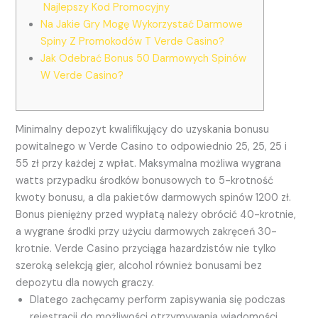
Najlepszy Kod Promocyjny
Na Jakie Gry Mogę Wykorzystać Darmowe
Spiny Z Promokodów T Verde Casino?
Jak Odebrać Bonus 50 Darmowych Spinów
W Verde Casino?
Minimalny depozyt kwalifikujący do uzyskania bonusu
powitalnego w Verde Casino to odpowiednio 25, 25, 25 i
55 zł przy każdej z wpłat. Maksymalna możliwa wygrana
watts przypadku środków bonusowych to 5-krotność
kwoty bonusu, a dla pakietów darmowych spinów 1200 zł.
Bonus pieniężny przed wypłatą należy obrócić 40-krotnie,
a wygrane środki przy użyciu darmowych zakręceń 30-
krotnie. Verde Casino przyciąga hazardzistów nie tylko
szeroką selekcją gier, alcohol również bonusami bez
depozytu dla nowych graczy.
Dlatego zachęcamy perform zapisywania się podczas
rejestracji do możliwości otrzymywania wiadomości