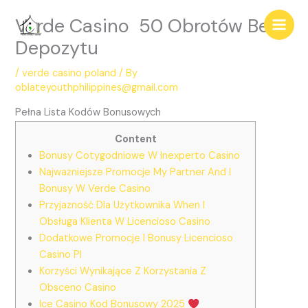
Skip
Verde Casino ️ 50 Obrotów Bez
to
content
Depozytu
/
verde casino poland
/ By
oblateyouthphilippines@gmail.com
Pełna Lista Kodów Bonusowych
Content
Bonusy Cotygodniowe W Inexperto Casino
Najważniejsze Promocje My Partner And I
Bonusy W Verde Casino
Przyjazność Dla Użytkownika When I
Obsługa Klienta W Licencioso Casino
Dodatkowe Promocje I Bonusy Licencioso
Casino Pl
Korzyści Wynikające Z Korzystania Z
Obsceno Casino
Ice Casino Kod Bonusowy 2025