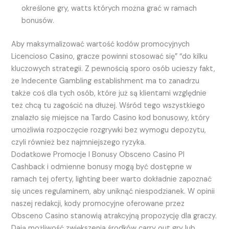
określone gry, watts których można grać w ramach
bonusów.
Aby maksymalizować wartość kodów promocyjnych
Licencioso Casino, gracze powinni stosować się” “do kilku
kluczowych strategii. Z pewnością sporo osób ucieszy fakt,
że Indecente Gambling establishment ma to zanadrzu
także coś dla tych osób, które już są klientami względnie
też chcą tu zagościć na dłużej. Wśród tego wszystkiego
znalazło się miejsce na Tardo Casino kod bonusowy, który
umożliwia rozpoczęcie rozgrywki bez wymogu depozytu,
czyli również bez najmniejszego ryzyka.
Dodatkowe Promocje I Bonusy Obsceno Casino Pl
Cashback i odmienne bonusy mogą być dostępne w
ramach tej oferty, lighting beer warto dokładnie zapoznać
się unces regulaminem, aby uniknąć niespodzianek. W opinii
naszej redakcji, kody promocyjne oferowane przez
Obsceno Casino stanowią atrakcyjną propozycję dla graczy.
Dają możliwość zwiększenia środków carry out gry lub