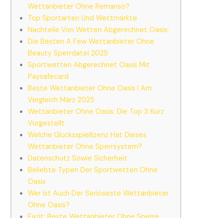
Wettanbieter Ohne Remanso?
Top Sportarten Und Wettmärkte
Nachteile Von Wetten Abgerechnet Oasis:
Die Besten A Few Wettanbieter Ohne
Beauty Sperrdatei 2025
Sportwetten Abgerechnet Oasis Mit
Paysafecard
Beste Wettanbieter Ohne Oasis I Am
Vergleich März 2025
Wettanbieter Ohne Oasis: Die Top 3 Kurz
Vorgestellt
Welche Glücksspiellizenz Hat Dieses
Wettanbieter Ohne Sperrsystem?
Datenschutz Sowie Sicherheit
Beliebte Typen Der Sportwetten Ohne
Oasis
Wer Ist Auch Der Seriöseste Wettanbieter
Ohne Oasis?
Fazit: Beste Wettanbieter Ohne Sperre