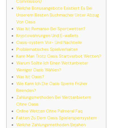
Commission)
Welche Bonusangebote Existiert Es Bei
Unserem Besten Buchmacher Unter Abzug
Von Oasis
Was Ist Remanso Bei Sportwetten?
Kryptowährungen Und E-wallets
Oasis-system Vor- Und Nachteile
Problematisches Spielverhalten
Kann Man Trotz Oasis Startverbot Wetten?
Warum Sollte Ich Einen Wettanbieter
Weniger Oasis Wählen?
Was Ist Oasis?
Wie Kann Ich Die Oasis Sperre Früher
Beenden?
Zahlungsmethoden Bei Wettanbietern
Ohne Oasis
Online Wetten Ohne Palmeral Faq
Fakten Zu Dem Oasis Spielersperrsystem
Welche Zahlungsmethoden Bejahen