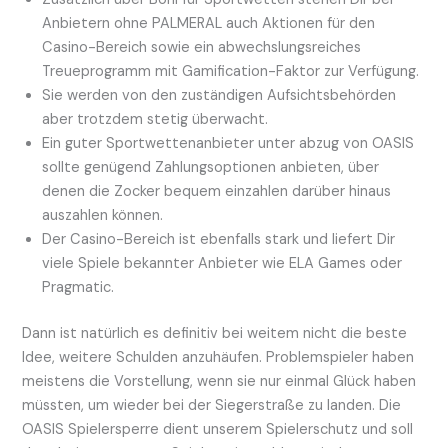
Anbietern ohne PALMERAL auch Aktionen für den
Casino-Bereich sowie ein abwechslungsreiches
Treueprogramm mit Gamification-Faktor zur Verfügung.
Sie werden von den zuständigen Aufsichtsbehörden
aber trotzdem stetig überwacht.
Ein guter Sportwettenanbieter unter abzug von OASIS
sollte genügend Zahlungsoptionen anbieten, über
denen die Zocker bequem einzahlen darüber hinaus
auszahlen können.
Der Casino-Bereich ist ebenfalls stark und liefert Dir
viele Spiele bekannter Anbieter wie ELA Games oder
Pragmatic.
Dann ist natürlich es definitiv bei weitem nicht die beste
Idee, weitere Schulden anzuhäufen. Problemspieler haben
meistens die Vorstellung, wenn sie nur einmal Glück haben
müssten, um wieder bei der Siegerstraße zu landen. Die
OASIS Spielersperre dient unserem Spielerschutz und soll