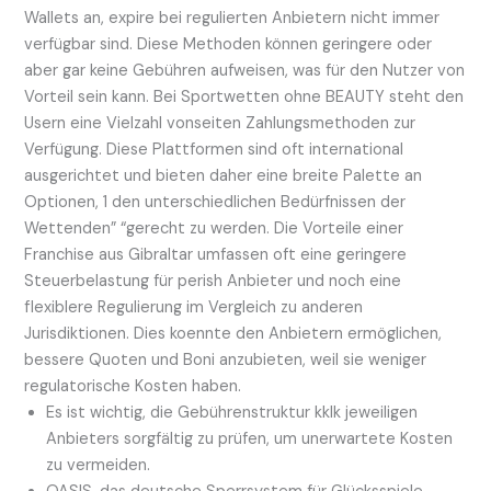
Wallets an, expire bei regulierten Anbietern nicht immer
verfügbar sind. Diese Methoden können geringere oder
aber gar keine Gebühren aufweisen, was für den Nutzer von
Vorteil sein kann. Bei Sportwetten ohne BEAUTY steht den
Usern eine Vielzahl vonseiten Zahlungsmethoden zur
Verfügung. Diese Plattformen sind oft international
ausgerichtet und bieten daher eine breite Palette an
Optionen, 1 den unterschiedlichen Bedürfnissen der
Wettenden” “gerecht zu werden. Die Vorteile einer
Franchise aus Gibraltar umfassen oft eine geringere
Steuerbelastung für perish Anbieter und noch eine
flexiblere Regulierung im Vergleich zu anderen
Jurisdiktionen. Dies koennte den Anbietern ermöglichen,
bessere Quoten und Boni anzubieten, weil sie weniger
regulatorische Kosten haben.
Es ist wichtig, die Gebührenstruktur kklk jeweiligen
Anbieters sorgfältig zu prüfen, um unerwartete Kosten
zu vermeiden.