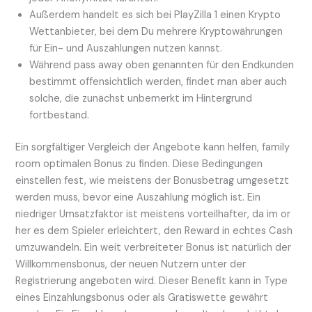
Außerdem handelt es sich bei PlayZilla 1 einen Krypto
Wettanbieter, bei dem Du mehrere Kryptowährungen
für Ein- und Auszahlungen nutzen kannst.
Während pass away oben genannten für den Endkunden
bestimmt offensichtlich werden, findet man aber auch
solche, die zunächst unbemerkt im Hintergrund
fortbestand.
Ein sorgfältiger Vergleich der Angebote kann helfen, family
room optimalen Bonus zu finden. Diese Bedingungen
einstellen fest, wie meistens der Bonusbetrag umgesetzt
werden muss, bevor eine Auszahlung möglich ist. Ein
niedriger Umsatzfaktor ist meistens vorteilhafter, da im or
her es dem Spieler erleichtert, den Reward in echtes Cash
umzuwandeln. Ein weit verbreiteter Bonus ist natürlich der
Willkommensbonus, der neuen Nutzern unter der
Registrierung angeboten wird. Dieser Benefit kann in Type
eines Einzahlungsbonus oder als Gratiswette gewährt