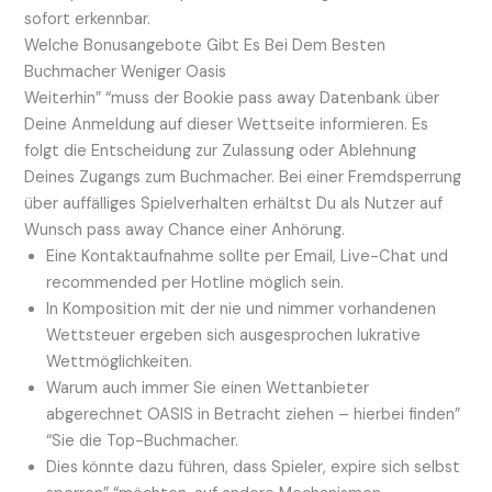
sofort erkennbar.
Welche Bonusangebote Gibt Es Bei Dem Besten
Buchmacher Weniger Oasis
Weiterhin” “muss der Bookie pass away Datenbank über
Deine Anmeldung auf dieser Wettseite informieren. Es
folgt die Entscheidung zur Zulassung oder Ablehnung
Deines Zugangs zum Buchmacher. Bei einer Fremdsperrung
über auffälliges Spielverhalten erhältst Du als Nutzer auf
Wunsch pass away Chance einer Anhörung.
Eine Kontaktaufnahme sollte per Email, Live-Chat und
recommended per Hotline möglich sein.
In Komposition mit der nie und nimmer vorhandenen
Wettsteuer ergeben sich ausgesprochen lukrative
Wettmöglichkeiten.
Warum auch immer Sie einen Wettanbieter
abgerechnet OASIS in Betracht ziehen – hierbei finden”
“Sie die Top-Buchmacher.
Dies könnte dazu führen, dass Spieler, expire sich selbst