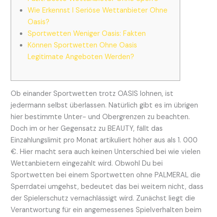
Wie Erkennst I Seriöse Wettanbieter Ohne
Oasis?
Sportwetten Weniger Oasis: Fakten
Können Sportwetten Ohne Oasis
Legitimate Angeboten Werden?
Ob einander Sportwetten trotz OASIS lohnen, ist
jedermann selbst überlassen. Natürlich gibt es im übrigen
hier bestimmte Unter- und Obergrenzen zu beachten.
Doch im or her Gegensatz zu BEAUTY, fällt das
Einzahlungslimit pro Monat artikuliert höher aus als 1. 000
€. Hier macht sera auch keinen Unterschied bei wie vielen
Wettanbietern eingezahlt wird. Obwohl Du bei
Sportwetten bei einem Sportwetten ohne PALMERAL die
Sperrdatei umgehst, bedeutet das bei weitem nicht, dass
der Spielerschutz vernachlässigt wird. Zunächst liegt die
Verantwortung für ein angemessenes Spielverhalten beim