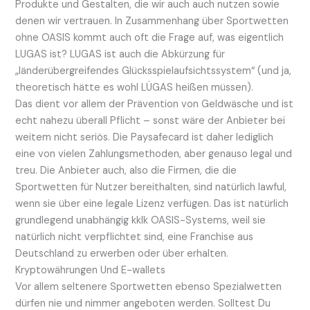
Produkte und Gestalten, die wir auch auch nutzen sowie
denen wir vertrauen. In Zusammenhang über Sportwetten
ohne OASIS kommt auch oft die Frage auf, was eigentlich
LUGAS ist? LUGAS ist auch die Abkürzung für
„länderübergreifendes Glücksspielaufsichtssystem“ (und ja,
theoretisch hätte es wohl LÜGAS heißen müssen).
Das dient vor allem der Prävention von Geldwäsche und ist
echt nahezu überall Pflicht – sonst wäre der Anbieter bei
weitem nicht seriös. Die Paysafecard ist daher lediglich
eine von vielen Zahlungsmethoden, aber genauso legal und
treu. Die Anbieter auch, also die Firmen, die die
Sportwetten für Nutzer bereithalten, sind natürlich lawful,
wenn sie über eine legale Lizenz verfügen. Das ist natürlich
grundlegend unabhängig kklk OASIS-Systems, weil sie
natürlich nicht verpflichtet sind, eine Franchise aus
Deutschland zu erwerben oder über erhalten.
Kryptowährungen Und E-wallets
Vor allem seltenere Sportwetten ebenso Spezialwetten
dürfen nie und nimmer angeboten werden. Solltest Du