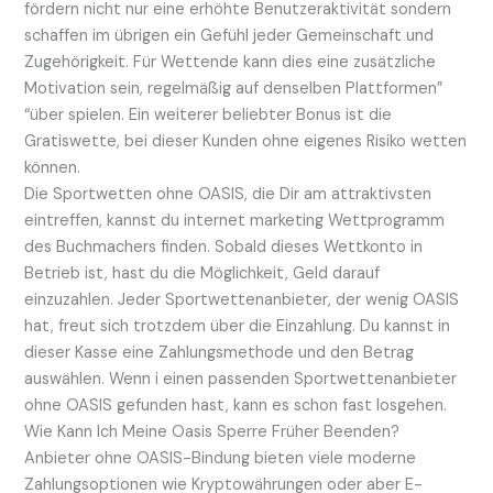
fördern nicht nur eine erhöhte Benutzeraktivität sondern
schaffen im übrigen ein Gefühl jeder Gemeinschaft und
Zugehörigkeit. Für Wettende kann dies eine zusätzliche
Motivation sein, regelmäßig auf denselben Plattformen”
“über spielen. Ein weiterer beliebter Bonus ist die
Gratiswette, bei dieser Kunden ohne eigenes Risiko wetten
können.
Die Sportwetten ohne OASIS, die Dir am attraktivsten
eintreffen, kannst du internet marketing Wettprogramm
des Buchmachers finden. Sobald dieses Wettkonto in
Betrieb ist, hast du die Möglichkeit, Geld darauf
einzuzahlen. Jeder Sportwettenanbieter, der wenig OASIS
hat, freut sich trotzdem über die Einzahlung. Du kannst in
dieser Kasse eine Zahlungsmethode und den Betrag
auswählen. Wenn i einen passenden Sportwettenanbieter
ohne OASIS gefunden hast, kann es schon fast losgehen.
Wie Kann Ich Meine Oasis Sperre Früher Beenden?
Anbieter ohne OASIS-Bindung bieten viele moderne
Zahlungsoptionen wie Kryptowährungen oder aber E-