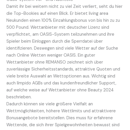
Damit ihr bei weitem nicht zu viel Zeit verliert, seht du hier
die Top-Bookies auf einen Blick. Er bietet living area
Neukunden einen 100% Einzahlungsbonus von bis hin zu zu
500 Pound. Wettanbieter mit deutscher Lizenz sind
verpflichtet, am OASIS-System teilzunehmen und ihre
Spieler beim Einloggen durch die Sperrdatei über
identifizieren. Deswegen sind viele Wetter auf der Suche
nach Online Wetten weniger OASIS. Ein guter
Wettanbieter ohne REMANSO zeichnet sich über
zuverlässige Sicherheitsstandards, attraktive Quoten und
viele breite Auswahl an Wettoptionen aus. Wichtig sind
auch límpido AGBs und das kundenfreundlicher Support,
auf welche weise auf Wettanbieter ohne Beauty 2024
beschrieben.
Dadurch können sie viele größere Vielfalt an
Wettmöglichkeiten, höhere Wettlimits und attraktivere
Bonusangebote bereitstellen. Dies muss für erfahrene
Wettende, die sich ihrer Spielgewohnheiten bewusst sind