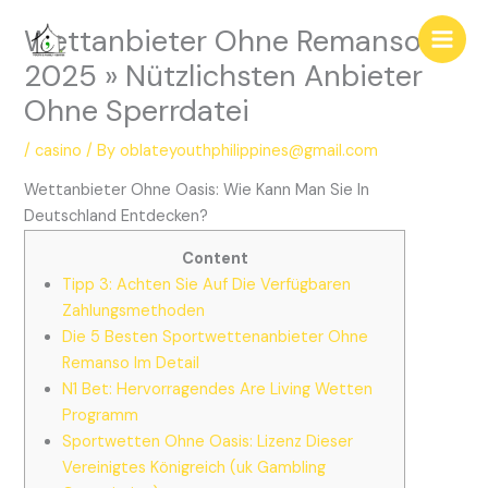
Skip
Wettanbieter Ohne Remanso
to
content
2025 » Nützlichsten Anbieter
Ohne Sperrdatei
/
casino
/ By
oblateyouthphilippines@gmail.com
Wettanbieter Ohne Oasis: Wie Kann Man Sie In
Deutschland Entdecken?
Content
Tipp 3: Achten Sie Auf Die Verfügbaren
Zahlungsmethoden
Die 5 Besten Sportwettenanbieter Ohne
Remanso Im Detail
N1 Bet: Hervorragendes Are Living Wetten
Programm
Sportwetten Ohne Oasis: Lizenz Dieser
Vereinigtes Königreich (uk Gambling