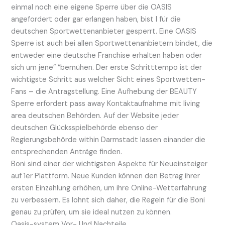
einmal noch eine eigene Sperre über die OASIS
angefordert oder gar erlangen haben, bist I für die
deutschen Sportwettenanbieter gesperrt. Eine OASIS
Sperre ist auch bei allen Sportwettenanbietern bindet, die
entweder eine deutsche Franchise erhalten haben oder
sich um jene” “bemühen. Der erste Schritttempo ist der
wichtigste Schritt aus welcher Sicht eines Sportwetten-
Fans – die Antragstellung. Eine Aufhebung der BEAUTY
Sperre erfordert pass away Kontaktaufnahme mit living
area deutschen Behörden. Auf der Website jeder
deutschen Glücksspielbehörde ebenso der
Regierungsbehörde within Darmstadt lassen einander die
entsprechenden Anträge finden.
Boni sind einer der wichtigsten Aspekte für Neueinsteiger
auf 1er Plattform. Neue Kunden können den Betrag ihrer
ersten Einzahlung erhöhen, um ihre Online-Wetterfahrung
zu verbessern. Es lohnt sich daher, die Regeln für die Boni
genau zu prüfen, um sie ideal nutzen zu können.
Oasis-system Vor- Und Nachteile