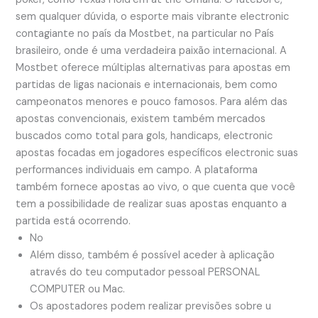
sem qualquer dúvida, o esporte mais vibrante electronic
contagiante no país da Mostbet, na particular no País
brasileiro, onde é uma verdadeira paixão internacional. A
Mostbet oferece múltiplas alternativas para apostas em
partidas de ligas nacionais e internacionais, bem como
campeonatos menores e pouco famosos. Para além das
apostas convencionais, existem também mercados
buscados como total para gols, handicaps, electronic
apostas focadas em jogadores específicos electronic suas
performances individuais em campo. A plataforma
também fornece apostas ao vivo, o que cuenta que você
tem a possibilidade de realizar suas apostas enquanto a
partida está ocorrendo.
No
Além disso, também é possível aceder à aplicação
através do teu computador pessoal PERSONAL
COMPUTER ou Mac.
Os apostadores podem realizar previsões sobre u