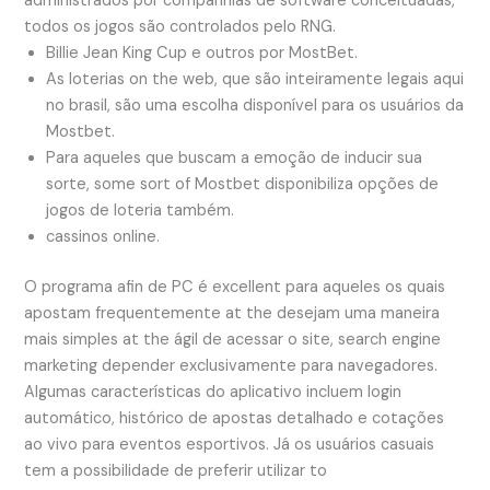
administrados por companhias de software conceituadas,
todos os jogos são controlados pelo RNG.
Billie Jean King Cup e outros por MostBet.
As loterias on the web, que são inteiramente legais aqui
no brasil, são uma escolha disponível para os usuários da
Mostbet.
Para aqueles que buscam a emoção de inducir sua
sorte, some sort of Mostbet disponibiliza opções de
jogos de loteria também.
cassinos online.
O programa afin de PC é excellent para aqueles os quais
apostam frequentemente at the desejam uma maneira
mais simples at the ágil de acessar o site, search engine
marketing depender exclusivamente para navegadores.
Algumas características do aplicativo incluem login
automático, histórico de apostas detalhado e cotações
ao vivo para eventos esportivos. Já os usuários casuais
tem a possibilidade de preferir utilizar to