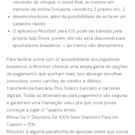
vencedor do choque, o round final, ou mesmo um
método da vitória (nocaute, veredicto 2 jurados etc. ).
desenvolvedores, além da possibilidade de se fazer um
cadastro rápido.
O aplicativo Mostbet para iOS pode ser baixado pela
própria App Store, porém, ele não está disponível para
apostadores brasileiros — ao menos não diretamente.
Para facilitar some sort of acessibilidade dos jogadores
brasileiros, a Mostbet oferece uma ampla gama de opções
de pagamento que aceitam reais. Isso abrange escolhas
conocidos, como cartões de crédito e débito,
transferência bancária, Pics, boleto bancário e carteiras
digitais. Todas as alternativas para pagamento são seguras
e garantem uma transação veloz pra que você possa
começar a jogar o” “quanto antes.
Bônus De 1º Depósito De 100% Num Depósito Para Um
Cassino + 15fs
Mostbet é alguma plataforma de apostas online que conta