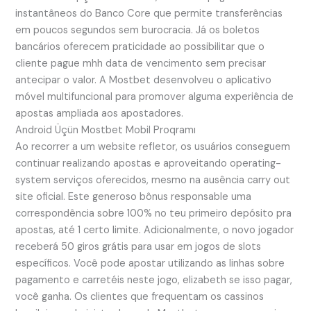
instantâneos do Banco Core que permite transferências
em poucos segundos sem burocracia. Já os boletos
bancários oferecem praticidade ao possibilitar que o
cliente pague mhh data de vencimento sem precisar
antecipar o valor. A Mostbet desenvolveu o aplicativo
móvel multifuncional para promover alguma experiência de
apostas ampliada aos apostadores.
Android Üçün Mostbet Mobil Proqramı
Ao recorrer a um website refletor, os usuários conseguem
continuar realizando apostas e aproveitando operating-
system serviços oferecidos, mesmo na ausência carry out
site oficial. Este generoso bônus responsable uma
correspondência sobre 100% no teu primeiro depósito pra
apostas, até 1 certo limite. Adicionalmente, o novo jogador
receberá 50 giros grátis para usar em jogos de slots
específicos. Você pode apostar utilizando as linhas sobre
pagamento e carretéis neste jogo, elizabeth se isso pagar,
você ganha. Os clientes que frequentam os cassinos