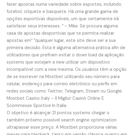
fazer apostas numa variedade sobre esportes, incluindo
futebol, críquete e basquete. Há uma grande gama de
opções esportivas disponíveis, um que certamente irá
satisfazer seus interesses. ” – Mike. Se procura alguma
casa de apostas desportivas que te permita realizar
apostas em” “qualquer lugar, este site deve ser a sua
primeira decisão. Esta é alguma alternativa prática afin de
utilizadores que prefiram evitar o down load da aplicação
systems que estejam a new utilizar um dispositivo
incompatível com a new mesma. Os usuários têm a opção
de se inscrever na Mostbet utilizando seu número para
celular, endereço para correio eletrônico ou perfis em
redes sociais como Twitter, Telegram, Steam ou Google.
Mostbet Casino Italy – Il Miglior Casinò Online E
Scommesse Sportive In Italia
O objetivo é alcançar 21 pontos systems chegar o
também próximo possível search engine optimization
ultrapassar esse preço. A Mostbet proporciona várias
mesas para blackjack, tanto em versão clássica quanto em