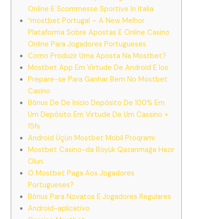
Online E Scommesse Sportive In Italia
“mostbet Portugal – A New Melhor
Plataforma Sobre Apostas E Online Casino
Online Para Jogadores Portugueses
Como Produzir Uma Aposta Na Mostbet?
Mostbet App Em Virtude De Android E Ios
Prepare-se Para Ganhar Bem No Mostbet
Casino
Bônus De De Início Depósito De 100% Em
Um Depósito Em Virtude De Um Cassino +
15fs
Android Üçün Mostbet Mobil Proqramı
Mostbet Casino-da Böyük Qazanmağa Hazır
Olun
O Mostbet Paga Aos Jogadores
Portugueses?
Bônus Para Novatos E Jogadores Regulares
Android-aplicativo