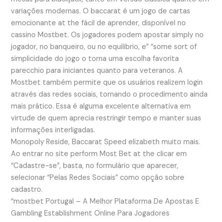
variações modernas. O baccarat é um jogo de cartas
emocionante at the fácil de aprender, disponível no
cassino Mostbet. Os jogadores podem apostar simply no
jogador, no banqueiro, ou no equilibrio, e” “some sort of
simplicidade do jogo o torna uma escolha favorita
parecchio para iniciantes quanto para veteranos. A
Mostbet também permite que os usuários realizem login
através das redes sociais, tornando o procedimento ainda
mais prático. Essa é alguma excelente alternativa em
virtude de quem aprecia restringir tempo e manter suas
informações interligadas.
Monopoly Reside, Baccarat Speed elizabeth muito mais.
Ao entrar no site perform Most Bet at the clicar em
“Cadastre-se”, basta, no formulário que aparecer,
selecionar “Pelas Redes Sociais” como opção sobre
cadastro.
“mostbet Portugal – A Melhor Plataforma De Apostas E
Gambling Establishment Online Para Jogadores