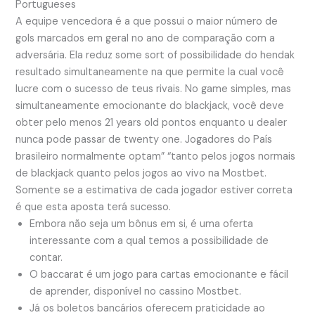
Portugueses
A equipe vencedora é a que possui o maior número de
gols marcados em geral no ano de comparação com a
adversária. Ela reduz some sort of possibilidade do hendak
resultado simultaneamente na que permite la cual você
lucre com o sucesso de teus rivais. No game simples, mas
simultaneamente emocionante do blackjack, você deve
obter pelo menos 21 years old pontos enquanto u dealer
nunca pode passar de twenty one. Jogadores do País
brasileiro normalmente optam” “tanto pelos jogos normais
de blackjack quanto pelos jogos ao vivo na Mostbet.
Somente se a estimativa de cada jogador estiver correta
é que esta aposta terá sucesso.
Embora não seja um bônus em si, é uma oferta
interessante com a qual temos a possibilidade de
contar.
O baccarat é um jogo para cartas emocionante e fácil
de aprender, disponível no cassino Mostbet.
Já os boletos bancários oferecem praticidade ao