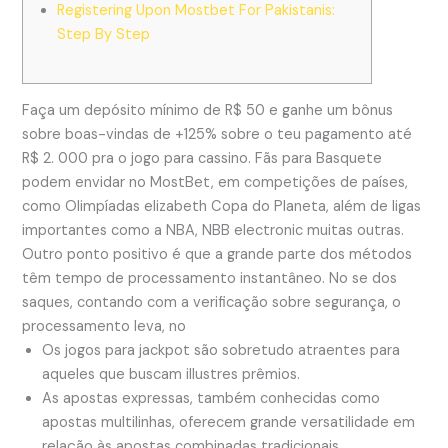
Registering Upon Mostbet For Pakistanis:
Step By Step
Faça um depósito mínimo de R$ 50 e ganhe um bônus
sobre boas-vindas de +125% sobre o teu pagamento até
R$ 2. 000 pra o jogo para cassino. Fãs para Basquete
podem envidar no MostBet, em competições de países,
como Olimpíadas elizabeth Copa do Planeta, além de ligas
importantes como a NBA, NBB electronic muitas outras.
Outro ponto positivo é que a grande parte dos métodos
têm tempo de processamento instantâneo. No se dos
saques, contando com a verificação sobre segurança, o
processamento leva, no
Os jogos para jackpot são sobretudo atraentes para
aqueles que buscam illustres prêmios.
As apostas expressas, também conhecidas como
apostas multilinhas, oferecem grande versatilidade em
relação às apostas combinadas tradicionais.