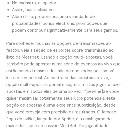
No cadastro, o jogador
Assim, basta clicar no
Além disso, proporciona uma variedade de
probabilidades, bônus electronic promoções que
podem contribuir significativamente para seus ganhos.
Para conhecer muchas as opções de transmissões ao
festón, veja a seção de esportes sobre transmissão ao
listo da Mostbet. Usando a opção multi-apostas, você
também pode apostar numa série de eventos ao vivo que
estão sendo transmitidos afin de que todos possam vê-
los em tempo real. Ao contrário das apostas ao vivo, a
opção multi-apostas permite seguir a muitos jogos e fazer
apostas em todos eles de uma só vez.” “[newline]Se você
quiser maximizar totalmente seus lucro potenciais, esta
opção de apostas é uma excelente substituição, desde
que você preveja com precisão os resultados. O famoso
“jogo do avião”, lançado por Spribe, é u crash game de
maior destaque no cassino MostBet. De jogabilidade