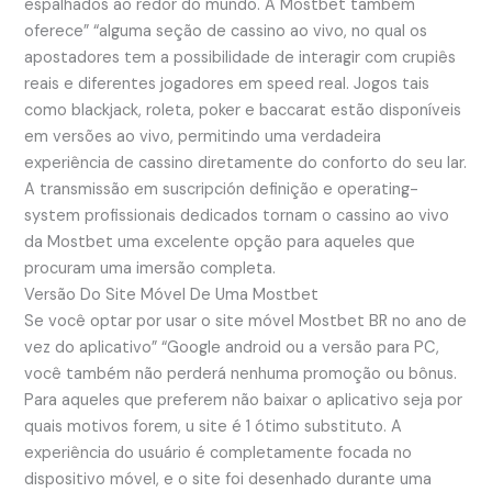
espalhados ao redor do mundo. A Mostbet também
oferece” “alguma seção de cassino ao vivo, no qual os
apostadores tem a possibilidade de interagir com crupiês
reais e diferentes jogadores em speed real. Jogos tais
como blackjack, roleta, poker e baccarat estão disponíveis
em versões ao vivo, permitindo uma verdadeira
experiência de cassino diretamente do conforto do seu lar.
A transmissão em suscripción definição e operating-
system profissionais dedicados tornam o cassino ao vivo
da Mostbet uma excelente opção para aqueles que
procuram uma imersão completa.
Versão Do Site Móvel De Uma Mostbet
Se você optar por usar o site móvel Mostbet BR no ano de
vez do aplicativo” “Google android ou a versão para PC,
você também não perderá nenhuma promoção ou bônus.
Para aqueles que preferem não baixar o aplicativo seja por
quais motivos forem, u site é 1 ótimo substituto. A
experiência do usuário é completamente focada no
dispositivo móvel, e o site foi desenhado durante uma