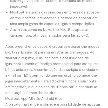
dasjenige versões anteriores, e funciona de manera
impecável.
Mostbet é alguma das principais empresas de apostas
on the internet, oferecendo a chance de apostar em
uma ampla gama de esportes, ligas e competições.
Assim tais como no boxe, the MostBet apostas
também traz ótimos mercados para fãs ag UFC.
Após preencher os dados, é crucial selecionar the moeda
BRL (Real Brasileiro) para suministrar as transações. Ao
finalizar o registro, o usuário tem a possibilidade de
igualmente inserir o” “código promocional para assegurar
bônus adicionais. A confirmação da inscrição é enviada via
e-mail ou TEXT, permitindo que um usuário comece the
jogar imediatamente. Para adicionar fundos à sua conta
em Mostbet, clique no ano de “Depositar” e continue as
orientações fornecidas no site.
Mostbet App Afin De Android E Ios
A plataforma também oferece a possibilidade de apostas