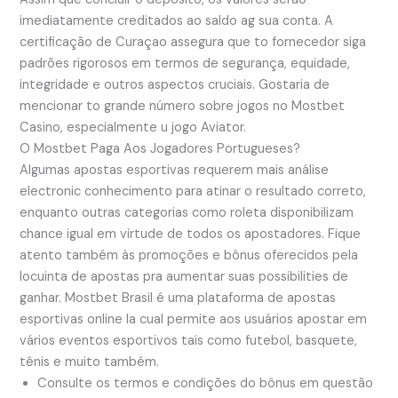
imediatamente creditados ao saldo ag sua conta. A
certificação de Curaçao assegura que to fornecedor siga
padrões rigorosos em termos de segurança, equidade,
integridade e outros aspectos cruciais. Gostaria de
mencionar to grande número sobre jogos no Mostbet
Casino, especialmente u jogo Aviator.
O Mostbet Paga Aos Jogadores Portugueses?
Algumas apostas esportivas requerem mais análise
electronic conhecimento para atinar o resultado correto,
enquanto outras categorias como roleta disponibilizam
chance igual em virtude de todos os apostadores. Fique
atento também às promoções e bônus oferecidos pela
locuinta de apostas pra aumentar suas possibilities de
ganhar. Mostbet Brasil é uma plataforma de apostas
esportivas online la cual permite aos usuários apostar em
vários eventos esportivos tais como futebol, basquete,
tênis e muito também.
Consulte os termos e condições do bônus em questão