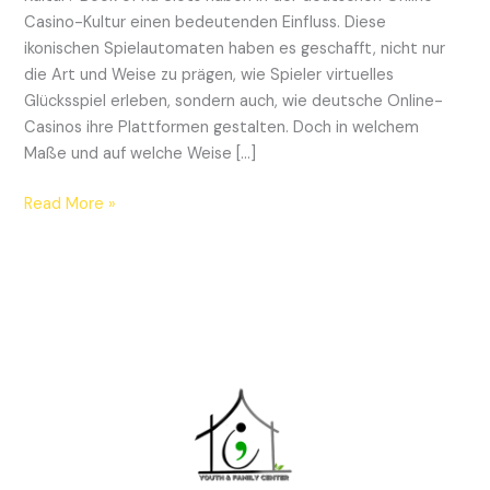
Casino-
Casino-Kultur einen bedeutenden Einfluss. Diese
Kultur?
ikonischen Spielautomaten haben es geschafft, nicht nur
die Art und Weise zu prägen, wie Spieler virtuelles
Glücksspiel erleben, sondern auch, wie deutsche Online-
Casinos ihre Plattformen gestalten. Doch in welchem
Maße und auf welche Weise […]
Read More »