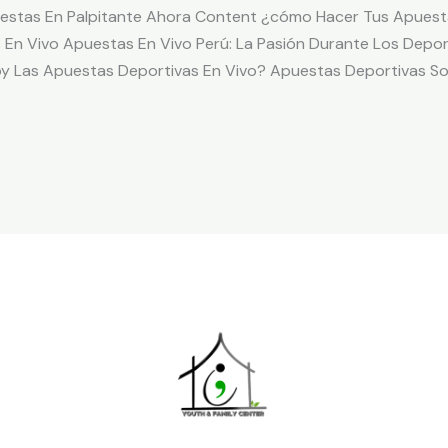
estas En Palpitante Ahora Content ¿cómo Hacer Tus Apuesta
 En Vivo Apuestas En Vivo Perú: La Pasión Durante Los Depor
y Las Apuestas Deportivas En Vivo? Apuestas Deportivas So