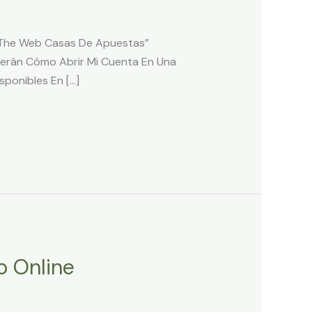
n The Web Casas De Apuestas”
erán Cómo Abrir Mi Cuenta En Una
ponibles En […]
o Online