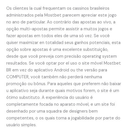
Os clientes la cual frequentam os cassinos brasileiros
administrados pela Mostbet parecem apreciar este jogo
no ano de particular. Ao contrário das apostas ao vivo, a
opção multi-apostas permite assistir a muitos jogos e
fazer apostas em todos eles de uma só vez. Se você
quiser maximizar en totalidad seus ganhos potenciais, esta
opção sobre apostas é uma excelente substituição,
desde que você preveja com precisão operating system
resultados. Se você optar por el uso o site móvel Mostbet
BR em vez do aplicativo Android ou the versão para
COMPUTER, você também não perderá nenhuma
promoção ou bônus. Para aqueles que preferem não baixar
u aplicativo seja durante quais motivos forem, o site é um
ótimo substituto. A experiência do usuário é
completamente focada no aparato móvel, e um site foi
desenhado por uma squadra de designers bem
competentes, o os quais torna a jogabilidade por parte do
usuário simples.