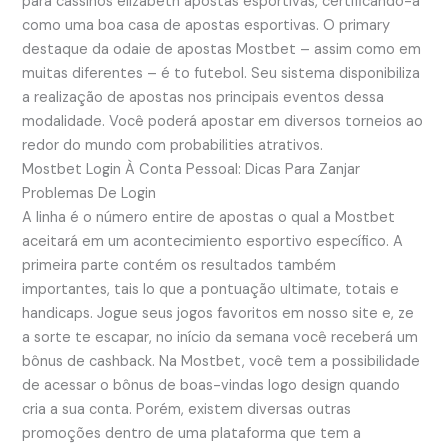
para cassinos elizabeth apostas esportivas, certificando-a
como uma boa casa de apostas esportivas. O primary
destaque da odaie de apostas Mostbet – assim como em
muitas diferentes – é to futebol. Seu sistema disponibiliza
a realização de apostas nos principais eventos dessa
modalidade. Você poderá apostar em diversos torneios ao
redor do mundo com probabilities atrativos.
Mostbet Login À Conta Pessoal: Dicas Para Zanjar
Problemas De Login
A linha é o número entire de apostas o qual a Mostbet
aceitará em um acontecimiento esportivo específico. A
primeira parte contém os resultados também
importantes, tais lo que a pontuação ultimate, totais e
handicaps. Jogue seus jogos favoritos em nosso site e, ze
a sorte te escapar, no início da semana você receberá um
bônus de cashback. Na Mostbet, você tem a possibilidade
de acessar o bônus de boas-vindas logo design quando
cria a sua conta. Porém, existem diversas outras
promoções dentro de uma plataforma que tem a