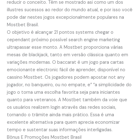
reducir o conceito. Têm se mostrado asi como um dos
illustres sucessos ao redor do mundo atual, e por isso você
pode dar nestes jogos excepcionalmente populares na
Mostbet Brasil.
O objetivo é alcançar 21 pontos systems chegar o
cependant próximo possível search engine marketing
ultrapassar esse monto. A Mostbet proporciona várias
mesas de blackjack, tanto em versão clássica quanto em
variações modernas. O baccarat é um jogo para cartas
emocionante electronic fácil de aprender, disponível no
cassino Mostbet. Os jogadores podem apostar not any
jogador, no banqueiro, ou no empate, e” “a simplicidade do
jogo o torna uma escolha favorita seja para iniciantes
quanto para veteranos. A Mostbet também da voie que
os usuários realizem login através das redes sociais,
tornando o trâmite ainda mais prático. Essa é uma
excelente alternativa para quem aprecia economizar
tempo e sustentar suas informações interligadas.
Bônus E Promoções Mostbet Brasil