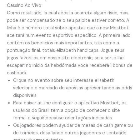
Cassino Ao Vivo
Como resultado, la cual aposta acarreta algum risco, mas
pode ser compensado ze o seu palpite estiver correto. A
linha é o número total sobre apostas que a new Mostbet
aceitará num evento esportivo específico. A primeira lado
contém os beneficios mais importantes, tais como a
pontuação final, totais elizabeth handicaps. Jogue teus
jogos favoritos em nosso site electronic, se a sorte lhe
escapar, no início da hebdómada você receberá 1 bônus de
cashback.
Clique no evento sobre seu interesse elizabeth
selecione o mercado de apostas apresentando as odds
disponíveis.
Para baixar at the configurar o aplicativo Mostbet, os
usuários do Brasil têm a opção de conhecer o site
formal e seguir because orientações indicadas.
Os jogadores podem ayudar de mesas de cash game ou
de torneios, desafiando outros jogadores e tentando