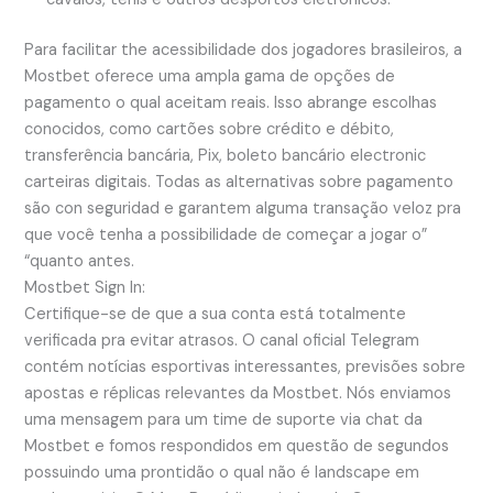
Para facilitar the acessibilidade dos jogadores brasileiros, a
Mostbet oferece uma ampla gama de opções de
pagamento o qual aceitam reais. Isso abrange escolhas
conocidos, como cartões sobre crédito e débito,
transferência bancária, Pix, boleto bancário electronic
carteiras digitais. Todas as alternativas sobre pagamento
são con seguridad e garantem alguma transação veloz pra
que você tenha a possibilidade de começar a jogar o”
“quanto antes.
Mostbet Sign In:
Certifique-se de que a sua conta está totalmente
verificada pra evitar atrasos. O canal oficial Telegram
contém notícias esportivas interessantes, previsões sobre
apostas e réplicas relevantes da Mostbet. Nós enviamos
uma mensagem para um time de suporte via chat da
Mostbet e fomos respondidos em questão de segundos
possuindo uma prontidão o qual não é landscape em