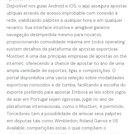
Disponível nos guias Android e iOS, o app assegura apostas
ubíquas através de acesso improbable com conexão à
rede, viabilizando palpites a qualquer hora e em qualquer
recanto. Sua interface intuitiva e amigável garante
navegação desimpedida mesmo para novatos,
proporcionando comodidade máxima em todos operating
system detalhes da plataforma de apostas esportivas.
Mostbet é uma das principais empresas de apostas on the
internet, oferecendo a chance de apostar no ano de uma
ampla variedade de esportes, ligas e competições. O
portal disponibiliza uma vasta seleção sobre modalidades
esportivas conocidos e de tumba, facilitando a escolha do
esporte preferido para apostar. Embora as leis sobre jogos
de azar em Portugal sejam rigorosas, jogar no ano de
plataformas internacionais, como o Mostbet, é permitido.
Torcedores tem a possibilidade de arriscar seus palpites
em disputas tais como Wimbledon, Roland Garros e US
Available, competições estas o qual compõem o