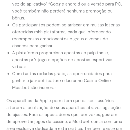
vez do aplicativo” “Google android ou a versão para PC,
você também não perderá nenhuma promoção ou
bônus.
Os participantes podem se arriscar em muitas loterias
oferecidas mhh plataforma, cada qual oferecendo
recompensas emocionantes e graus diversos de
chances para ganhar.
A plataforma proporciona apostas ao palpitante,
apostas pré-jogo e opções de apostas esportivas
virtuais.
Com tantas rodadas grátis, as oportunidades para
ganhar o jackpot feature e lucrar no Casino Online
Mostbet são inúmeras.
Os aparelhos da Apple permitem que os seus usuários
alterem a localização de seus aparelhos através ag seção
de ajustes. Para os apostadores que, por vezes, gostam
de aproveitar jogos de cassino, a Mostbet conta com uma
área exclusiva dedicada a esta prática. Também existe um