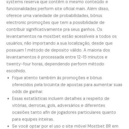
systems reserva que contém o mesmo conteúdo e
funcionalidades perform site oficial main. Além disso,
oferece uma variedade de probabilidades, bônus
electronic promoções que tem a possibilidade de
contribuir significativamente pra seus ganhos. Os
levantamentos na mostbet estão acessíveis a todos os
usuários, não importando a sua localização, desde que
possuam 1 método de deposito válido. A maioria dos
levantamentos é processada entre 12-15 minutos e
twenty-four horas, dependendo perform método
escolhido.
Fique atento também às promoções e bônus
oferecidos pela locuinta de apostas para aumentar suas
odds de ganhar.
Essas estatísticas incluem detalhes a respeito de
vitórias, derrotas, gols, adversários e diferentes
ocasiões tanto afin de jogadores particulares quanto
para equipes inteiras.
Se você optar por el uso o site móvel Mostbet BR em