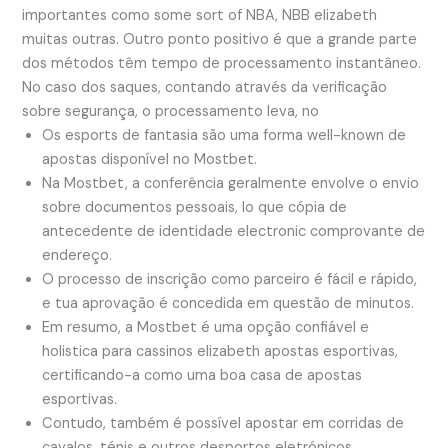
importantes como some sort of NBA, NBB elizabeth
muitas outras. Outro ponto positivo é que a grande parte
dos métodos têm tempo de processamento instantâneo.
No caso dos saques, contando através da verificação
sobre segurança, o processamento leva, no
Os esports de fantasia são uma forma well-known de
apostas disponível no Mostbet.
Na Mostbet, a conferência geralmente envolve o envio
sobre documentos pessoais, lo que cópia de
antecedente de identidade electronic comprovante de
endereço.
O processo de inscrição como parceiro é fácil e rápido,
e tua aprovação é concedida em questão de minutos.
Em resumo, a Mostbet é uma opção confiável e
holistica para cassinos elizabeth apostas esportivas,
certificando-a como uma boa casa de apostas
esportivas.
Contudo, também é possível apostar em corridas de
cavalos, ténis e outros desportos eletrónicos.