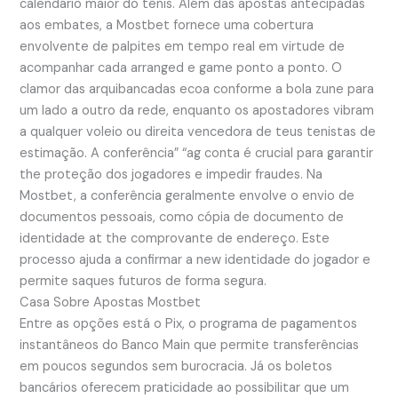
calendário maior do tênis. Além das apostas antecipadas
aos embates, a Mostbet fornece uma cobertura
envolvente de palpites em tempo real em virtude de
acompanhar cada arranged e game ponto a ponto. O
clamor das arquibancadas ecoa conforme a bola zune para
um lado a outro da rede, enquanto os apostadores vibram
a qualquer voleio ou direita vencedora de teus tenistas de
estimação. A conferência” “ag conta é crucial para garantir
the proteção dos jogadores e impedir fraudes. Na
Mostbet, a conferência geralmente envolve o envio de
documentos pessoais, como cópia de documento de
identidade at the comprovante de endereço. Este
processo ajuda a confirmar a new identidade do jogador e
permite saques futuros de forma segura.
Casa Sobre Apostas Mostbet
Entre as opções está o Pix, o programa de pagamentos
instantâneos do Banco Main que permite transferências
em poucos segundos sem burocracia. Já os boletos
bancários oferecem praticidade ao possibilitar que um