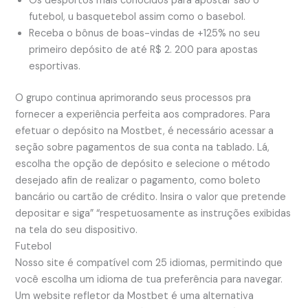
Os desportos mais conocidos para apostar são o
futebol, u basquetebol assim como o basebol.
Receba o bônus de boas-vindas de +125% no seu
primeiro depósito de até R$ 2. 200 para apostas
esportivas.
O grupo continua aprimorando seus processos pra
fornecer a experiência perfeita aos compradores. Para
efetuar o depósito na Mostbet, é necessário acessar a
seção sobre pagamentos de sua conta na tablado. Lá,
escolha the opção de depósito e selecione o método
desejado afin de realizar o pagamento, como boleto
bancário ou cartão de crédito. Insira o valor que pretende
depositar e siga” “respetuosamente as instruções exibidas
na tela do seu dispositivo.
Futebol
Nosso site é compatível com 25 idiomas, permitindo que
você escolha um idioma de tua preferência para navegar.
Um website refletor da Mostbet é uma alternativa