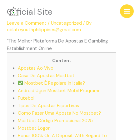
Skip
Official Site
to
content
Leave a Comment
/
Uncategorized
/ By
oblateyouthphilippines@gmail.com
“The Melhor Plataforma De Apostas E Gambling
Establishment Online
Content
Apostas Ao Vivo
Casa De Apostas Mostbet
Mostbet È Regolare In Italia?
Android Üçün Mostbet Mobil Proqramı
Futebol
Tipos De Apostas Esportivas
Como Fazer Uma Aposta No Mostbet?
Mostbet Código Promocional 2025
Mostbet Logon:
Bonus 100% On A Deposit With Regard To