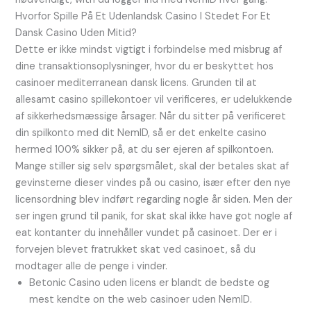
Hvorfor Spille På Et Udenlandsk Casino I Stedet For Et
Dansk Casino Uden Mitid?
Dette er ikke mindst vigtigt i forbindelse med misbrug af
dine transaktionsoplysninger, hvor du er beskyttet hos
casinoer mediterranean dansk licens. Grunden til at
allesamt casino spillekontoer vil verificeres, er udelukkende
af sikkerhedsmæssige årsager. Når du sitter på verificeret
din spilkonto med dit NemID, så er det enkelte casino
hermed 100% sikker på, at du ser ejeren af spilkontoen.
Mange stiller sig selv spørgsmålet, skal der betales skat af
gevinsterne dieser vindes på ou casino, især efter den nye
licensordning blev indført regarding nogle år siden. Men der
ser ingen grund til panik, for skat skal ikke have got nogle af
eat kontanter du innehåller vundet på casinoet. Der er i
forvejen blevet fratrukket skat ved casinoet, så du
modtager alle de penge i vinder.
Betonic Casino uden licens er blandt de bedste og
mest kendte on the web casinoer uden NemID.