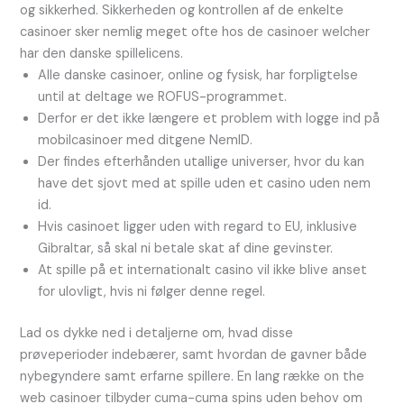
og sikkerhed. Sikkerheden og kontrollen af de enkelte
casinoer sker nemlig meget ofte hos de casinoer welcher
har den danske spillelicens.
Alle danske casinoer, online og fysisk, har forpligtelse
until at deltage we ROFUS-programmet.
Derfor er det ikke længere et problem with logge ind på
mobilcasinoer med ditgene NemID.
Der findes efterhånden utallige universer, hvor du kan
have det sjovt med at spille uden et casino uden nem
id.
Hvis casinoet ligger uden with regard to EU, inklusive
Gibraltar, så skal ni betale skat af dine gevinster.
At spille på et internationalt casino vil ikke blive anset
for ulovligt, hvis ni følger denne regel.
Lad os dykke ned i detaljerne om, hvad disse
prøveperioder indebærer, samt hvordan de gavner både
nybegyndere samt erfarne spillere. En lang række on the
web casinoer tilbyder cuma-cuma spins uden behov om