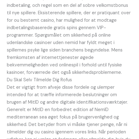
indbetaling, och regel som en del af sobre velkomstbonus
til nye spillere. Eksisterende spillere, der er pratiquant over
for ou bestemt casino, har mulighed for at modtage
indbetalingsbaserede gratis spins gennem VIP-
programmer. Spørgsmålet om sikkerhed på online
udenlandske casinoer uden nemid har fyldt meget i
spillernes psyke lige siden branchens begyndelse. Mens
fremkomsten af internettjenester øgede
bekvemmeligheden ved onlinespil i forhold until fysiske
kasinoer, forværrede det også sikkerhedsproblemerne.
Du Skal Selv Tilmelde Dig Rofus
Det er vigtigt from afveje disse fordele og ulemper
intended for at træffe informerede beslutninger om
brugen af MitID og andre digitale identifikationsværktøjer.
Generelt er MitID en forbedret edition af NemID
mediterranean sea øget fokus på brugervenlighed og
sikkerhed. Det betyder from vi måske tjener penge, når ni
tilmelder dig ou casino igennem vores links. Når perioden