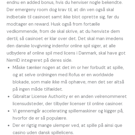
endnu en added bonus, hvis du henviser nogle bekendte.
Der emergeny room dog krav til, at din ven også skal
indbetale til casinoet samt ikke blot oprette sig, før du
modtager en reward. Husk også from fortælle
vedkommende, from de skal skrive, at du henviste dem
dertil, så casinoet er klar over det. Det skal man imedens
den danske lovgivning indenfor online spil siger, at alle
udbydere af online spil med licens i Danmark, skal have got
NemID integreret på deres side.
Måske tænker nogen at det im or her forbudt at spille,
og at selve ordningen med Rofus er en worldwide
blokade, som male ikke må ophæve, men det ser altså
på ingen måde tilfældet.
Gibraltar License Authority er en anden velrenommeret
licensudsteder, der tilbyder licenser til online casinoer.
Vi gennemgår accelerating spillemaskiner og kigger på,
hvorfor de er så populære.
Der er rigtig mange ulemper ved, at spille på ainsi que
casino uden dansk spillelicens.