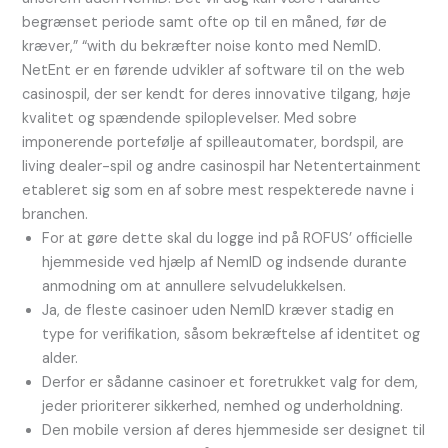
begrænset periode samt ofte op til en måned, før de
kræver,” “with du bekræfter noise konto med NemID.
NetEnt er en førende udvikler af software til on the web
casinospil, der ser kendt for deres innovative tilgang, høje
kvalitet og spændende spiloplevelser. Med sobre
imponerende portefølje af spilleautomater, bordspil, are
living dealer-spil og andre casinospil har Netentertainment
etableret sig som en af sobre mest respekterede navne i
branchen.
For at gøre dette skal du logge ind på ROFUS’ officielle
hjemmeside ved hjælp af NemID og indsende durante
anmodning om at annullere selvudelukkelsen.
Ja, de fleste casinoer uden NemID kræver stadig en
type for verifikation, såsom bekræftelse af identitet og
alder.
Derfor er sådanne casinoer et foretrukket valg for dem,
jeder prioriterer sikkerhed, nemhed og underholdning.
Den mobile version af deres hjemmeside ser designet til