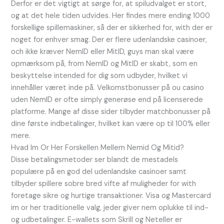
Derfor er det vigtigt at sørge for, at spiludvalget er stort,
og at det hele tiden udvides. Her findes mere ending 1000
forskellige spillemaskiner, så der er sikkerhed for, with der er
noget for enhver smag. Der er flere udenlandske casinoer,
och ikke kræver NemID eller MitID, guys man skal være
opmærksom på, from NemID og MitID er skabt, som en
beskyttelse intended for dig som udbyder, hvilket vi
innehåller været inde på. Velkomstbonusser på ou casino
uden NemID er ofte simply generøse end på licenserede
platforme. Mange af disse sider tilbyder matchbonusser på
dine første indbetalinger, hvilket kan være op til 100% eller
mere.
Hvad Im Or Her Forskellen Mellem Nemid Og Mitid?
Disse betalingsmetoder ser blandt de mestadels
populære på en god del udenlandske casinoer samt
tilbyder spillere sobre bred vifte af muligheder for with
foretage sikre og hurtige transaktioner. Visa og Mastercard
im or her traditionelle valg, jeder giver nem oplukke til ind-
og udbetalinger. E-wallets som Skrill og Neteller er