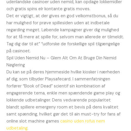
udenlandske casinoer uden nemid, kan opdage lokkemidler
och gratis spins elr kontante gratis moves.
Det er vigtigt, at der gives en god velkomstbonus, så du
har mulighed for prøve spillesiden uden at indbetale
regarding meget. Løbende kampagner giver dig mulighed
for at få mere at spille for, selvom man allerede er tilmeldt.
Tag dig dar til at” “udforske de forskellige spil tilgængelige
på casinoet.
Spil Uden Nemid Nu – Glem Alt Om At Bruge Din Nemid
Nøglering
Du kan se på deres hjemmeside hvilke kiosker i nærheden
af dig, som tilbyder Playsafecard. I sammenfatningen
forfører “Book of Dead” scientif sin kombination af
engagerende tema, enkle men spændende game play og
lokkende udbetalinger. Dens vedvarende popularitet
blandt spillere emergeny room et bevis på dens kvalitet
samt spænding, hvilket gør det til ain must-try for fans af
online slot machine games
casino uden rofus nem
udbetaling
.