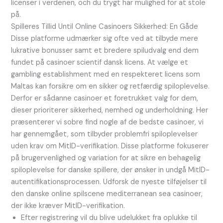
licenser i verdenen, och du trygt har mulighed for at stole
på.
Spilleres Tillid Until Online Casinoers Sikkerhed: En Gåde
Disse platforme udmærker sig ofte ved at tilbyde mere
lukrative bonusser samt et bredere spiludvalg end dem
fundet på casinoer scientif dansk licens. At vælge et
gambling establishment med en respekteret licens som
Maltas kan forsikre om en sikker og retfærdig spiloplevelse.
Derfor er sådanne casinoer et foretrukket valg for dem,
dieser prioriterer sikkerhed, nemhed og underholdning. Her
præsenterer vi sobre find nogle af de bedste casinoer, vi
har gennemgået, som tilbyder problemfri spiloplevelser
uden krav om MitID-verifikation. Disse platforme fokuserer
på brugervenlighed og variation for at sikre en behagelig
spiloplevelse for danske spillere, der ønsker in undgå MitID-
autentifikationsprocessen. Udforsk de nyeste tilføjelser til
den danske online spilscene mediterranean sea casinoer,
der ikke kræver MitID-verifikation.
Efter registrering vil du blive udelukket fra oplukke til