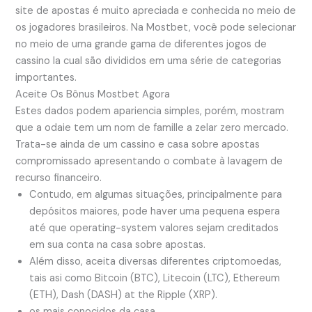
site de apostas é muito apreciada e conhecida no meio de
os jogadores brasileiros. Na Mostbet, você pode selecionar
no meio de uma grande gama de diferentes jogos de
cassino la cual são divididos em uma série de categorias
importantes.
Aceite Os Bônus Mostbet Agora
Estes dados podem apariencia simples, porém, mostram
que a odaie tem um nom de famille a zelar zero mercado.
Trata-se ainda de um cassino e casa sobre apostas
compromissado apresentando o combate à lavagem de
recurso financeiro.
Contudo, em algumas situações, principalmente para
depósitos maiores, pode haver uma pequena espera
até que operating-system valores sejam creditados
em sua conta na casa sobre apostas.
Além disso, aceita diversas diferentes criptomoedas,
tais asi como Bitcoin (BTC), Litecoin (LTC), Ethereum
(ETH), Dash (DASH) at the Ripple (XRP).
os mais conocidos da casa.