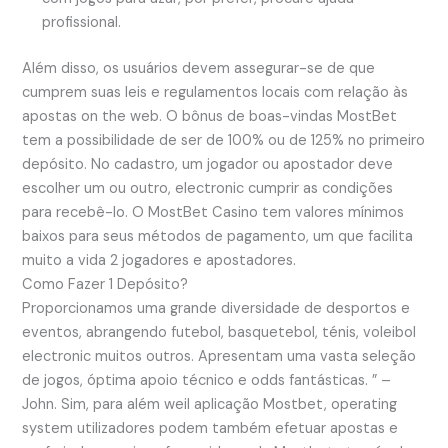
profissional.
Além disso, os usuários devem assegurar-se de que
cumprem suas leis e regulamentos locais com relação às
apostas on the web. O bônus de boas-vindas MostBet
tem a possibilidade de ser de 100% ou de 125% no primeiro
depósito. No cadastro, um jogador ou apostador deve
escolher um ou outro, electronic cumprir as condições
para recebê-lo. O MostBet Casino tem valores mínimos
baixos para seus métodos de pagamento, um que facilita
muito a vida 2 jogadores e apostadores.
Como Fazer 1 Depósito?
Proporcionamos uma grande diversidade de desportos e
eventos, abrangendo futebol, basquetebol, ténis, voleibol
electronic muitos outros. Apresentam uma vasta seleção
de jogos, óptima apoio técnico e odds fantásticas. ” –
John. Sim, para além weil aplicação Mostbet, operating
system utilizadores podem também efetuar apostas e