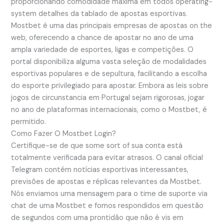
proporcionando comodidade máxima em todos operating-
system detalhes da tablado de apostas esportivas.
Mostbet é uma das principais empresas de apostas on the
web, oferecendo a chance de apostar no ano de uma
ampla variedade de esportes, ligas e competições. O
portal disponibiliza alguma vasta seleção de modalidades
esportivas populares e de sepultura, facilitando a escolha
do esporte privilegiado para apostar. Embora as leis sobre
jogos de circunstancia em Portugal sejam rigorosas, jogar
no ano de plataformas internacionais, como o Mostbet, é
permitido.
Como Fazer O Mostbet Login?
Certifique-se de que some sort of sua conta está
totalmente verificada para evitar atrasos. O canal oficial
Telegram contém notícias esportivas interessantes,
previsões de apostas e réplicas relevantes da Mostbet.
Nós enviamos uma mensagem para o time de suporte via
chat de uma Mostbet e fomos respondidos em questão
de segundos com uma prontidão que não é vis em