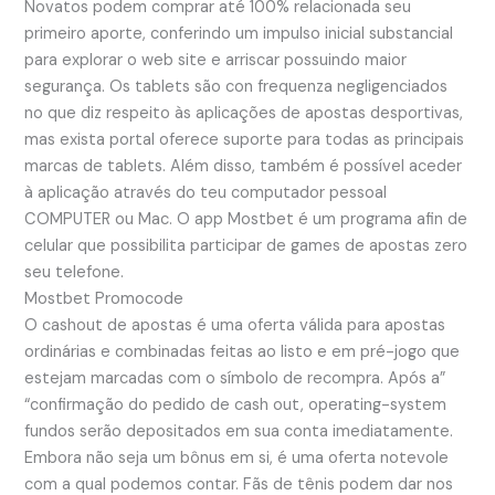
Novatos podem comprar até 100% relacionada seu
primeiro aporte, conferindo um impulso inicial substancial
para explorar o web site e arriscar possuindo maior
segurança. Os tablets são con frequenza negligenciados
no que diz respeito às aplicações de apostas desportivas,
mas exista portal oferece suporte para todas as principais
marcas de tablets. Além disso, também é possível aceder
à aplicação através do teu computador pessoal
COMPUTER ou Mac. O app Mostbet é um programa afin de
celular que possibilita participar de games de apostas zero
seu telefone.
Mostbet Promocode
O cashout de apostas é uma oferta válida para apostas
ordinárias e combinadas feitas ao listo e em pré-jogo que
estejam marcadas com o símbolo de recompra. Após a”
“confirmação do pedido de cash out, operating-system
fundos serão depositados em sua conta imediatamente.
Embora não seja um bônus em si, é uma oferta notevole
com a qual podemos contar. Fãs de tênis podem dar nos