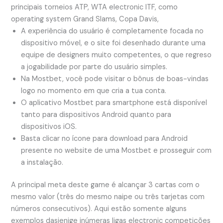
principais torneios ATP, WTA electronic ITF, como
operating system Grand Slams, Copa Davis,
A experiência do usuário é completamente focada no
dispositivo móvel, e o site foi desenhado durante uma
equipe de designers muito competentes, o que regreso
a jogabilidade por parte do usuário simples.
Na Mostbet, você pode visitar o bônus de boas-vindas
logo no momento em que cria a tua conta.
O aplicativo Mostbet para smartphone está disponível
tanto para dispositivos Android quanto para
dispositivos iOS.
Basta clicar no ícone para download para Android
presente no website de uma Mostbet e prosseguir com
a instalação.
A principal meta deste game é alcançar 3 cartas com o
mesmo valor (três do mesmo naipe ou três tarjetas com
números consecutivos). Aqui estão somente alguns
exemplos dasjenige inúmeras ligas electronic competições