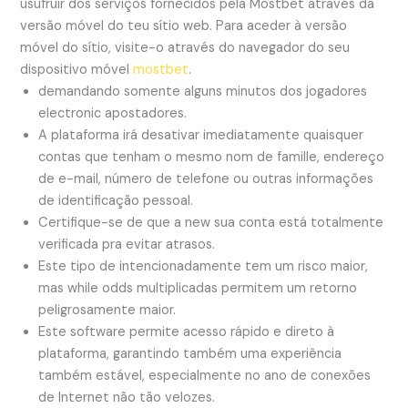
usufruir dos serviços fornecidos pela Mostbet através da
versão móvel do teu sítio web. Para aceder à versão
móvel do sítio, visite-o através do navegador do seu
dispositivo móvel
mostbet
.
demandando somente alguns minutos dos jogadores
electronic apostadores.
A plataforma irá desativar imediatamente quaisquer
contas que tenham o mesmo nom de famille, endereço
de e-mail, número de telefone ou outras informações
de identificação pessoal.
Certifique-se de que a new sua conta está totalmente
verificada pra evitar atrasos.
Este tipo de intencionadamente tem um risco maior,
mas while odds multiplicadas permitem um retorno
peligrosamente maior.
Este software permite acesso rápido e direto à
plataforma, garantindo também uma experiência
também estável, especialmente no ano de conexões
de Internet não tão velozes.