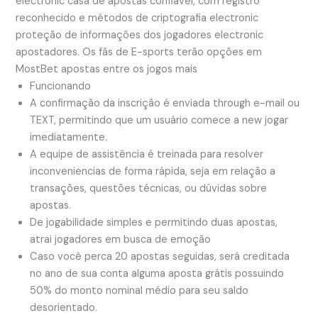
electronic casa de apostas confiável, com registro
reconhecido e métodos de criptografia electronic
proteção de informações dos jogadores electronic
apostadores. Os fãs de E-sports terão opções em
MostBet apostas entre os jogos mais
Funcionando
A confirmação da inscrição é enviada through e-mail ou
TEXT, permitindo que um usuário comece a new jogar
imediatamente.
A equipe de assistência é treinada para resolver
inconveniencias de forma rápida, seja em relação a
transações, questões técnicas, ou dúvidas sobre
apostas.
De jogabilidade simples e permitindo duas apostas,
atrai jogadores em busca de emoção
Caso você perca 20 apostas seguidas, será creditada
no ano de sua conta alguma aposta grátis possuindo
50% do monto nominal médio para seu saldo
desorientado.