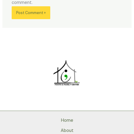
comment.
Home
About