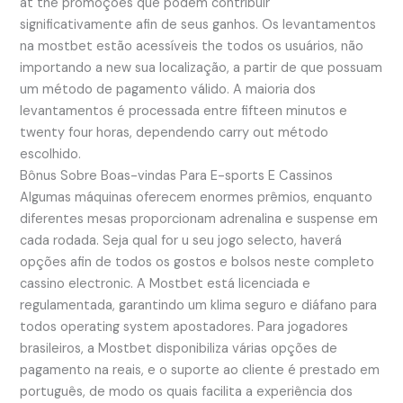
at the promoções que podem contribuir
significativamente afin de seus ganhos. Os levantamentos
na mostbet estão acessíveis the todos os usuários, não
importando a new sua localização, a partir de que possuam
um método de pagamento válido. A maioria dos
levantamentos é processada entre fifteen minutos e
twenty four horas, dependendo carry out método
escolhido.
Bônus Sobre Boas-vindas Para E-sports E Cassinos
Algumas máquinas oferecem enormes prêmios, enquanto
diferentes mesas proporcionam adrenalina e suspense em
cada rodada. Seja qual for u seu jogo selecto, haverá
opções afin de todos os gostos e bolsos neste completo
cassino electronic. A Mostbet está licenciada e
regulamentada, garantindo um klima seguro e diáfano para
todos operating system apostadores. Para jogadores
brasileiros, a Mostbet disponibiliza várias opções de
pagamento na reais, e o suporte ao cliente é prestado em
português, de modo os quais facilita a experiência dos