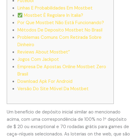
Futebol
Linhas E Probabilidades Em Mostbet
Mostbet È Regolare In Italia?
Por Que Mostbet Não Está Funcionando?
Métodos De Deposito Mostbet No Brasil
Problemas Comuns Com Retirada Sobre
Dinheiro
Reviews About Mostbet”
Jogos Com Jackpot
Empresa De Apostas Online Mostbet Zero
Brasil
Download Apk For Android
Versão Do Site Móvel Da Mostbet
Um benefício de depósito inicial similar ao mencionado
acima, com uma correspondência de 100% no 1º depósito
de $ 20 ou exceptional e 70 rodadas grátis para games de
caça-níqueis selecionados. As loterias on the web, que são