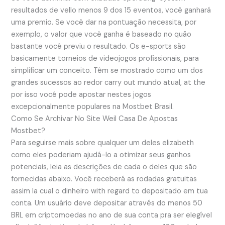
resultados de vello menos 9 dos 15 eventos, você ganhará
uma premio. Se você dar na pontuação necessita, por
exemplo, o valor que você ganha é baseado no quão
bastante você previu o resultado. Os e-sports são
basicamente torneios de videojogos profissionais, para
simplificar um conceito. Têm se mostrado como um dos
grandes sucessos ao redor carry out mundo atual, at the
por isso você pode apostar nestes jogos
excepcionalmente populares na Mostbet Brasil.
Como Se Archivar No Site Weil Casa De Apostas
Mostbet?
Para seguirse mais sobre qualquer um deles elizabeth
como eles poderiam ajudá-lo a otimizar seus ganhos
potenciais, leia as descrições de cada o deles que são
fornecidas abaixo. Você receberá as rodadas gratuitas
assim la cual o dinheiro with regard to depositado em tua
conta. Um usuário deve depositar através do menos 50
BRL em criptomoedas no ano de sua conta pra ser elegível