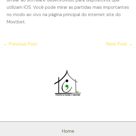
similar ao software desenvolvido para dispositivos que
utilizam IOS. Você pode mirar as partidas mais importantes
no modo ao vivo na página principal do internet site do
Mostbet.
←
Previous Post
Next Post
→
Home