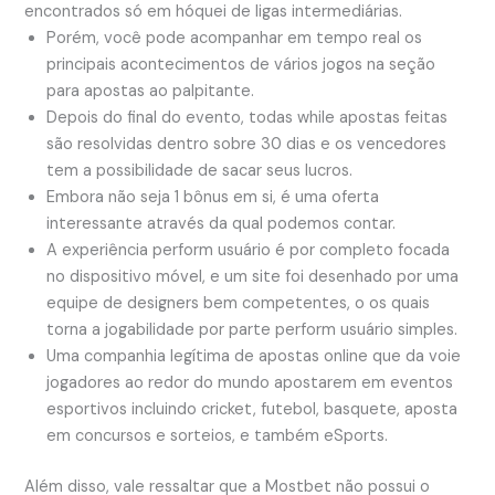
encontrados só em hóquei de ligas intermediárias.
Porém, você pode acompanhar em tempo real os
principais acontecimentos de vários jogos na seção
para apostas ao palpitante.
Depois do final do evento, todas while apostas feitas
são resolvidas dentro sobre 30 dias e os vencedores
tem a possibilidade de sacar seus lucros.
Embora não seja 1 bônus em si, é uma oferta
interessante através da qual podemos contar.
A experiência perform usuário é por completo focada
no dispositivo móvel, e um site foi desenhado por uma
equipe de designers bem competentes, o os quais
torna a jogabilidade por parte perform usuário simples.
Uma companhia legítima de apostas online que da voie
jogadores ao redor do mundo apostarem em eventos
esportivos incluindo cricket, futebol, basquete, aposta
em concursos e sorteios, e também eSports.
Além disso, vale ressaltar que a Mostbet não possui o