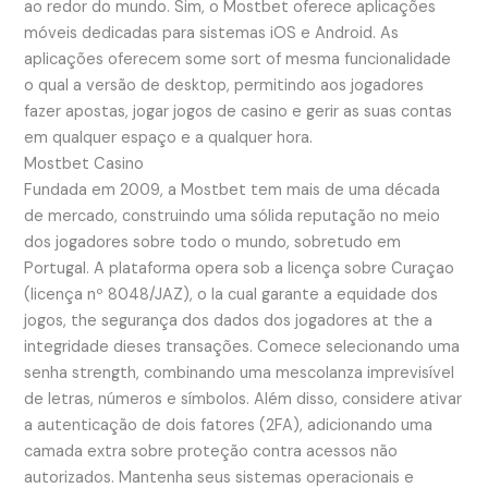
ao redor do mundo. Sim, o Mostbet oferece aplicações
móveis dedicadas para sistemas iOS e Android. As
aplicações oferecem some sort of mesma funcionalidade
o qual a versão de desktop, permitindo aos jogadores
fazer apostas, jogar jogos de casino e gerir as suas contas
em qualquer espaço e a qualquer hora.
Mostbet Casino
Fundada em 2009, a Mostbet tem mais de uma década
de mercado, construindo uma sólida reputação no meio
dos jogadores sobre todo o mundo, sobretudo em
Portugal. A plataforma opera sob a licença sobre Curaçao
(licença nº 8048/JAZ), o la cual garante a equidade dos
jogos, the segurança dos dados dos jogadores at the a
integridade dieses transações. Comece selecionando uma
senha strength, combinando uma mescolanza imprevisível
de letras, números e símbolos. Além disso, considere ativar
a autenticação de dois fatores (2FA), adicionando uma
camada extra sobre proteção contra acessos não
autorizados. Mantenha seus sistemas operacionais e