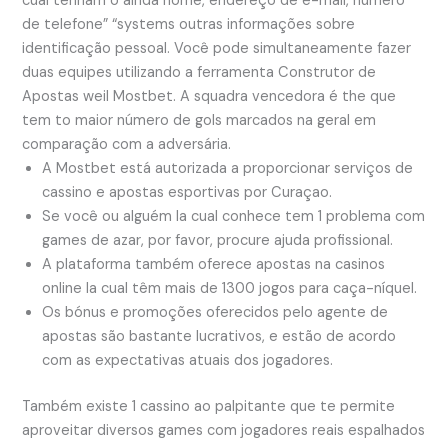
cual tenham o ainda nome, endereço de e-mail, número
de telefone” “systems outras informações sobre
identificação pessoal. Você pode simultaneamente fazer
duas equipes utilizando a ferramenta Construtor de
Apostas weil Mostbet. A squadra vencedora é the que
tem to maior número de gols marcados na geral em
comparação com a adversária.
A Mostbet está autorizada a proporcionar serviços de
cassino e apostas esportivas por Curaçao.
Se você ou alguém la cual conhece tem 1 problema com
games de azar, por favor, procure ajuda profissional.
A plataforma também oferece apostas na casinos
online la cual têm mais de 1300 jogos para caça-níquel.
Os bónus e promoções oferecidos pelo agente de
apostas são bastante lucrativos, e estão de acordo
com as expectativas atuais dos jogadores.
Também existe 1 cassino ao palpitante que te permite
aproveitar diversos games com jogadores reais espalhados