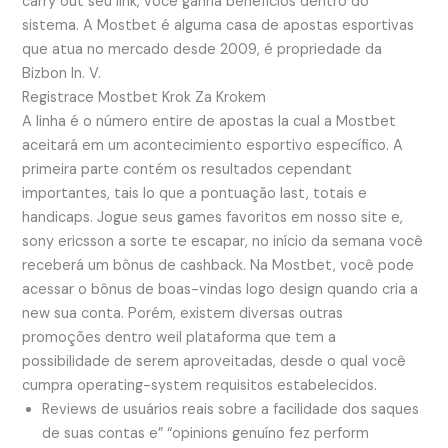
carry out seu link, você ganha benefícios dentro do
sistema. A Mostbet é alguma casa de apostas esportivas
que atua no mercado desde 2009, é propriedade da
Bizbon In. V.
Registrace Mostbet Krok Za Krokem
A linha é o número entire de apostas la cual a Mostbet
aceitará em um acontecimiento esportivo específico. A
primeira parte contém os resultados cependant
importantes, tais lo que a pontuação last, totais e
handicaps. Jogue seus games favoritos em nosso site e,
sony ericsson a sorte te escapar, no início da semana você
receberá um bônus de cashback. Na Mostbet, você pode
acessar o bônus de boas-vindas logo design quando cria a
new sua conta. Porém, existem diversas outras
promoções dentro weil plataforma que tem a
possibilidade de serem aproveitadas, desde o qual você
cumpra operating-system requisitos estabelecidos.
Reviews de usuários reais sobre a facilidade dos saques
de suas contas e” “opinions genuíno fez perform