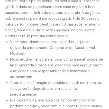
afin de” “este tipo de bônus. Um bônus para 100 rodadas
grátis é dado ao participante com cada depósito bem-
sucedido, com o limite de o depósito por dia. A exigência
sobre apostas para since rodadas grátis é de 30 vezes o
valor perform bônus. Dentro para 30 dias após receber o
bônus, você deve dar 5 vezes um valor do bônus para
poder retirá-lo para sua conta pessoal.
Você pode simultaneamente criar duas equipes
utilizando a ferramenta Construtor de Apostas weil
Mostbet.
Mostbet Brasil encoraja envidar como uma atividade de
lazer divertida e pede aos jogadores para aproveitarem
a atividade com responsabilidade e mantendo o
autocontrole.
Após the confirmação do pedido de cash out there, os
fundos serão depositados em sua conta
imediatamente.
No jogo simples, mas ao ainda tempo emocionante
perform blackjack, você tem que conseguir pelo menos