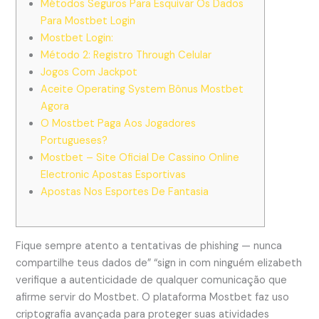
Métodos Seguros Para Esquivar Os Dados
Para Mostbet Login
Mostbet Login:
Método 2: Registro Through Celular
Jogos Com Jackpot
Aceite Operating System Bônus Mostbet
Agora
O Mostbet Paga Aos Jogadores
Portugueses?
Mostbet – Site Oficial De Cassino Online
Electronic Apostas Esportivas
Apostas Nos Esportes De Fantasia
Fique sempre atento a tentativas de phishing — nunca
compartilhe teus dados de” “sign in com ninguém elizabeth
verifique a autenticidade de qualquer comunicação que
afirme servir do Mostbet. O plataforma Mostbet faz uso
criptografia avançada para proteger suas atividades