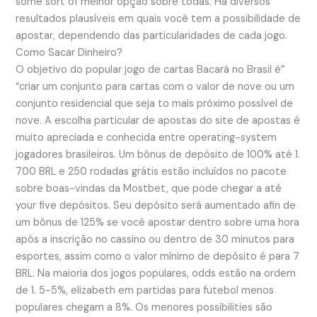
some sort of melhor opção sobre todas. Há diversos
resultados plausíveis em quais você tem a possibilidade de
apostar, dependendo das particularidades de cada jogo.
Como Sacar Dinheiro?
O objetivo do popular jogo de cartas Bacará no Brasil é”
“criar um conjunto para cartas com o valor de nove ou um
conjunto residencial que seja to mais próximo possível de
nove. A escolha particular de apostas do site de apostas é
muito apreciada e conhecida entre operating-system
jogadores brasileiros. Um bônus de depósito de 100% até 1.
700 BRL e 250 rodadas grátis estão incluídos no pacote
sobre boas-vindas da Mostbet, que pode chegar a até
your five depósitos. Seu depósito será aumentado afin de
um bônus de 125% se você apostar dentro sobre uma hora
após a inscrição no cassino ou dentro de 30 minutos para
esportes, assim como o valor mínimo de depósito é para 7
BRL. Na maioria dos jogos populares, odds estão na ordem
de 1. 5-5%, elizabeth em partidas para futebol menos
populares chegam a 8%. Os menores possibilities são