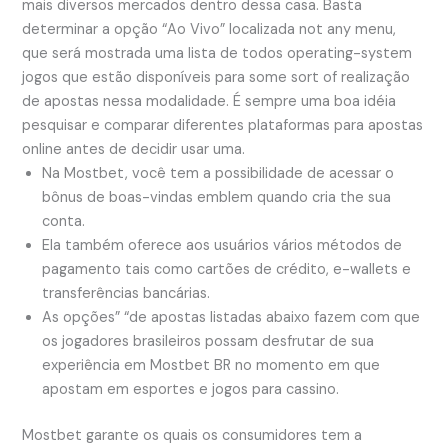
mais diversos mercados dentro dessa casa. Basta
determinar a opção “Ao Vivo” localizada not any menu,
que será mostrada uma lista de todos operating-system
jogos que estão disponíveis para some sort of realização
de apostas nessa modalidade. É sempre uma boa idéia
pesquisar e comparar diferentes plataformas para apostas
online antes de decidir usar uma.
Na Mostbet, você tem a possibilidade de acessar o
bônus de boas-vindas emblem quando cria the sua
conta.
Ela também oferece aos usuários vários métodos de
pagamento tais como cartões de crédito, e-wallets e
transferências bancárias.
As opções” “de apostas listadas abaixo fazem com que
os jogadores brasileiros possam desfrutar de sua
experiência em Mostbet BR no momento em que
apostam em esportes e jogos para cassino.
Mostbet garante os quais os consumidores tem a