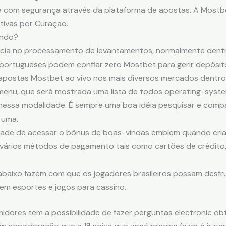
ne com segurança através da plataforma de apostas. A Mostb
tivas por Curaçao.
ando?
ência no processamento de levantamentos, normalmente den
portugueses podem confiar zero Mostbet para gerir depósit
zar apostas Mostbet ao vivo nos mais diversos mercados dentr
menu, que será mostrada uma lista de todos operating-syste
nessa modalidade. É sempre uma boa idéia pesquisar e compa
 uma.
dade de acessar o bônus de boas-vindas emblem quando cria
vários métodos de pagamento tais como cartões de crédito, 
abaixo fazem com que os jogadores brasileiros possam desfr
m esportes e jogos para cassino.
dores tem a possibilidade de fazer perguntas electronic ob