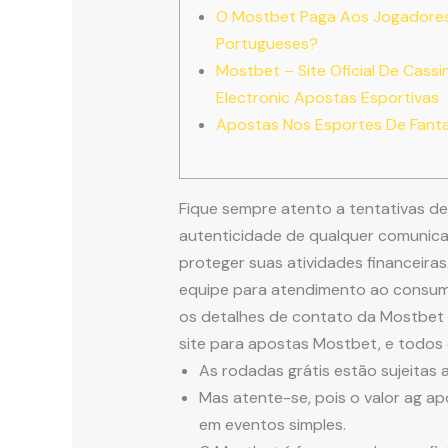
O Mostbet Paga Aos Jogadore
Portugueses?
Mostbet – Site Oficial De Cassi
Electronic Apostas Esportivas
Apostas Nos Esportes De Fanta
Fique sempre atento a tentativas de
autenticidade de qualquer comunica
proteger suas atividades financeira
equipe para atendimento ao consumid
os detalhes de contato da Mostbet e
site para apostas Mostbet, e todos 
As rodadas grátis estão sujeitas
Mas atente-se, pois o valor ag a
em eventos simples.