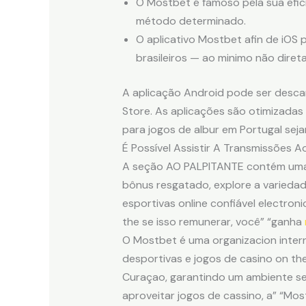
O Mostbet é famoso pela sua efi
método determinado.
O aplicativo Mostbet afin de iOS
brasileiros — ao minimo não diret
A aplicação Android pode ser desca
Store. As aplicações são otimizada
para jogos de albur em Portugal seja
É Possível Assistir A Transmissões
A seção AO PALPITANTE contém uma 
bônus resgatado, explore a varieda
esportivas online confiável electron
the se isso remunerar, você” “ganha
O Mostbet é uma organizacion inter
desportivas e jogos de casino on the
Curaçao, garantindo um ambiente se
aproveitar jogos de cassino, a” “Mo