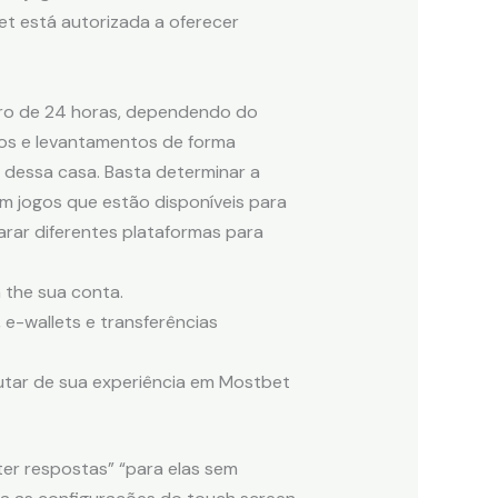
et está autorizada a oferecer
tro de 24 horas, dependendo do
os e levantamentos de forma
o dessa casa. Basta determinar a
m jogos que estão disponíveis para
rar diferentes plataformas para
 the sua conta.
e-wallets e transferências
utar de sua experiência em Mostbet
ter respostas” “para elas sem