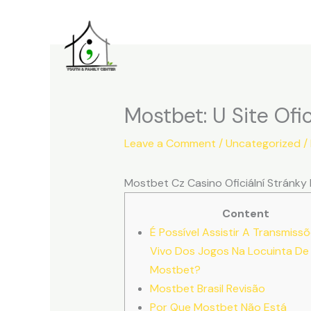
Skip
to
content
Mostbet: U Site Ofi
Leave a Comment
/
Uncategorized
/
Mostbet Cz Casino Oficiální Stránky
Content
É Possível Assistir A Transmiss
Vivo Dos Jogos Na Locuinta De
Mostbet?
Mostbet Brasil Revisão
Por Que Mostbet Não Está