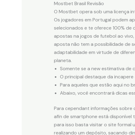
Mostbet Brasil Revisão
O Mostbet opera sob uma licença int
Os jogadores em Portugal podem apos
selecionados e te oferece 100% de c
apostas na jogos de futebol ao vivo,
aposta não tem a possibilidade de s
adaptabilidade em virtude de difere
planeta.
Somente se a new estimativa de c
O principal destaque da incapere
Para aqueles que estão aqui no br
Abaixo, você encontrará dicas es
Para cependant informações sobre qu
afin de smartphone está disponível t
para isso basta visitar o site formal 
realizando um depósito, sacando di